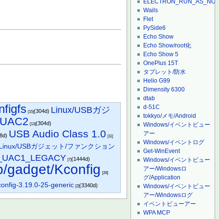
ELECTRON_RUN_AS_NO
Wails
Flet
PySide6
Echo Show
Echo Show/root化
Echo Show 5
OnePlus 15T
タブレット/防水
Helio G99
Dimensity 6300
dtab
igfs
d-51C
Linux/USBガジ
(304d)
[15]
tokkyo/メモ/Android
_UAC2
(304d)
Windows/イベントビュー
[13]
USB Audio Class 1.0
アー
08d)
[11]
Windows/イベントログ
Linux/USBガジェット/ファンクション
Get-WinEvent
_UAC1_LEGACY
(1444d)
Windows/イベントビュー
[7]
b/gadget/Kconfig
アー/Windowsロ
[28]
グ/Application
config-3.19.0-25-generic
(3340d)
Windows/イベントビュー
[2]
アー/Windowsログ
イベントビューアー
WPA MCP