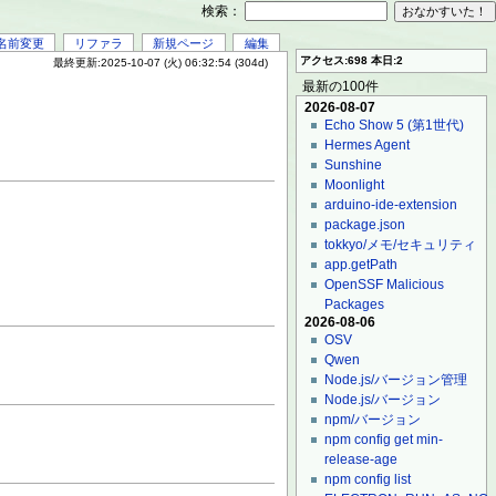
検索：
名前変更
リファラ
新規ページ
編集
アクセス:698 本日:2
最終更新:2025-10-07 (火) 06:32:54 (304d)
最新の100件
2026-08-07
Echo Show 5 (第1世代)
Hermes Agent
Sunshine
Moonlight
arduino-ide-extension
package.json
tokkyo/メモ/セキュリティ
app.getPath
OpenSSF Malicious
Packages
2026-08-06
OSV
Qwen
Node.js/バージョン管理
Node.js/バージョン
npm/バージョン
npm config get min-
release-age
npm config list