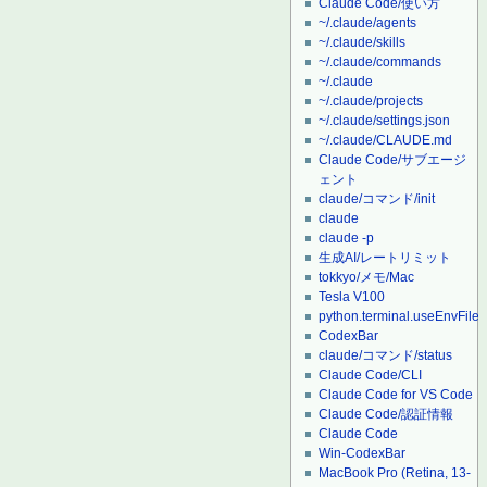
Claude Code/使い方
~/.claude/agents
~/.claude/skills
~/.claude/commands
~/.claude
~/.claude/projects
~/.claude/settings.json
~/.claude/CLAUDE.md
Claude Code/サブエージ
ェント
claude/コマンド/init
claude
claude -p
生成AI/レートリミット
tokkyo/メモ/Mac
Tesla V100
python.terminal.useEnvFile
CodexBar
claude/コマンド/status
Claude Code/CLI
Claude Code for VS Code
Claude Code/認証情報
Claude Code
Win-CodexBar
MacBook Pro (Retina, 13-