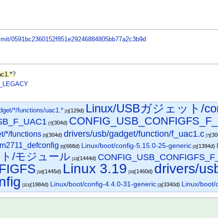
/commit/0591bc2360152f851e29246884805bb77a2c3b9d
ac1.*
?
_LEGACY
Linux/USBガジェット/conf
dget/*/functions/uac1.*
(129d)
[1]
CONFIG_USB_CONFIGFS_F
SB_F_UAC1
(304d)
[7]
drivers/usb/gadget/function/f_uac1.c
/*/functions
(304d)
(3
[5]
[7]
m2711_defconfig
Linux/boot/config-5.15.0-25-generic
(668d)
(1394d)
[5]
[2]
ェット/モジュール
CONFIG_USB_CONFIGFS_F
(1444d)
[13]
Linux 3.19
drivers/us
FIGFS
(1445d)
(1460d)
[18]
[34]
nfig
Linux/boot/config-4.4.0-31-generic
Linux/boot/
(1984d)
(3340d)
[321]
[3]