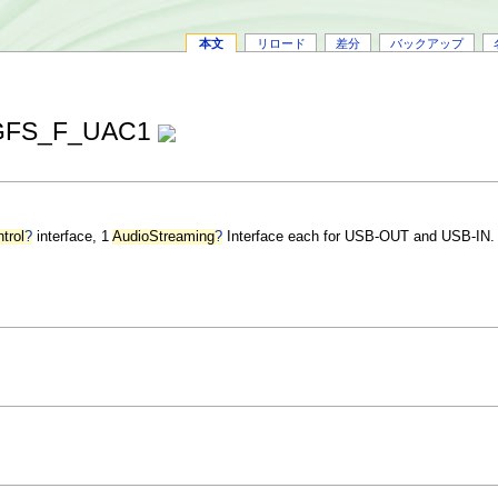
本文
リロード
差分
バックアップ
GFS_F_UAC1
trol
?
interface, 1
AudioStreaming
?
Interface each for USB-OUT and USB-IN.