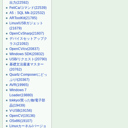
出力
(22592)
FeliCa/コマンド
(22539)
A5：SQL Mk-2
(22532)
ARToolKit
(21785)
Linux/USBガジェット
(21679)
OpenCvSharp
(21607)
デバイスセットアップク
ラス
(21092)
OpenCV/cv
(20837)
Windows SDK
(20832)
USB/リクエスト
(20790)
基礎文法最速マスター
(20762)
Quartz Composerにどっ
ぷり!
(20367)
AVR
(19965)
Windows 7
Loader
(19880)
tokkyo/買った物/電子部
品
(19439)
V-USB
(19156)
OpenCV
(19136)
OSx86
(19107)
Linuxカーネル/バージョ