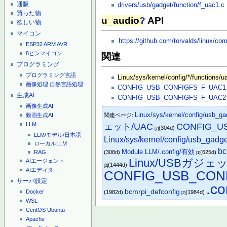
通販
drivers/usb/gadget/function/f_uac1.c
買った物
u_audio
?
API
欲しい物
マイコン
https://github.com/torvalds/linux
ESP32
ARM
AVR
8ピンマイコン
関連
プログラミング
プログラミング言語
Linux/sys/kernel/config/*/functions/u
画像処理
自然言語処理
CONFIG_USB_CONFIGFS_F_UAC1
生成AI
CONFIG_USB_CONFIGFS_F_UAC2
画像生成AI
Linux/sys/kernel/config/usb_ga
動画生成AI
関連ページ:
LLM
ェット/UAC
CONFIG_U
(304d)
[7]
LLM/モデル/日本語
Linux/sys/kernel/config/usb_gadget
ローカルLLM
bc
Module LLM/.config/有効
(308d)
(625d)
RAG
[1]
Linux/USBガジ
AIエージェント
(1444d)
[2]
AIエディタ
CONFIG_USB_CON
サーバ設定
.co
bcmrpi_defconfig
Docker
(1982d)
(1984d)
[2]
WSL
CentOS
Ubuntu
Apache