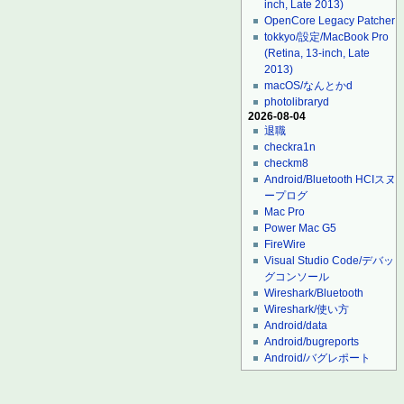
inch, Late 2013)
OpenCore Legacy Patcher
tokkyo/設定/MacBook Pro
(Retina, 13-inch, Late
2013)
macOS/なんとかd
photolibraryd
2026-08-04
退職
checkra1n
checkm8
Android/Bluetooth HCIスヌ
ープログ
Mac Pro
Power Mac G5
FireWire
Visual Studio Code/デバッ
グコンソール
Wireshark/Bluetooth
Wireshark/使い方
Android/data
Android/bugreports
Android/バグレポート