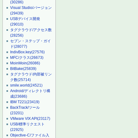
(30286)
Visual Studio/バージョン
(29439)
USBデバイス開発
(29010)
タグクラウド/アクセス数
(28256)
セブン・ステップ・ガイ
ド
(28077)
IndivBox.key
(27576)
MFC/クラス
(26673)
MoinMoin
(26086)
BitBake
(25839)
タグクラウド/内部被リン
ク数
(25714)
smile.world
(24521)
Android/ディレクトリ構
成
(23686)
IBM T221
(23419)
BackTrack/ツール
(23201)
VMware VIX API
(23117)
USB/標準リクエスト
(22925)
Objective-C/ファイル入