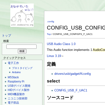
.config
CONFIG_USB_CONFI
Top
/ CONFIG_USB_CONFIGFS_F_UAC1
トップ
検索
USB Audio Class 1.0
This Audio function implements 1
AudioCon
Linux 3.19
～
クイックアクセス
電子工作
定義
プロトタイピング
Arduino
drivers/usb/gadget/Kconfig
M5Stack
select
Raspberry Pi
USBデバイス開発
HIDデバイス製作
CONFIG_USB_F_UAC1
MIDI機器製作
ソースコード
ニコニコ技術部
電子部品