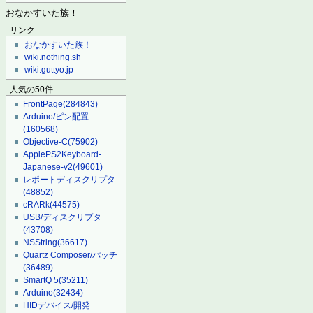
おなかすいた族！
リンク
おなかすいた族！
wiki.nothing.sh
wiki.guttyo.jp
人気の50件
FrontPage
(284843)
Arduino/ピン配置
(160568)
Objective-C
(75902)
ApplePS2Keyboard-
Japanese-v2
(49601)
レポートディスクリプタ
(48852)
cRARk
(44575)
USB/ディスクリプタ
(43708)
NSString
(36617)
Quartz Composer/パッチ
(36489)
SmartQ 5
(35211)
Arduino
(32434)
HIDデバイス/開発