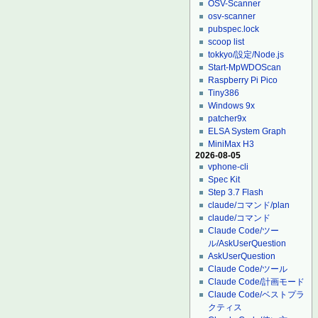
OSV-Scanner
osv-scanner
pubspec.lock
scoop list
tokkyo/設定/Node.js
Start-MpWDOScan
Raspberry Pi Pico
Tiny386
Windows 9x
patcher9x
ELSA System Graph
MiniMax H3
2026-08-05
vphone-cli
Spec Kit
Step 3.7 Flash
claude/コマンド/plan
claude/コマンド
Claude Code/ツー
ル/AskUserQuestion
AskUserQuestion
Claude Code/ツール
Claude Code/計画モード
Claude Code/ベストプラ
クティス