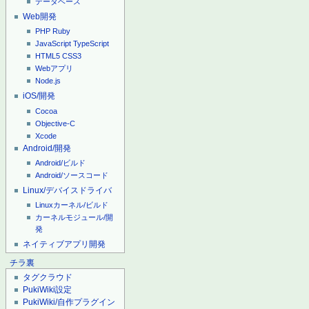
データベース
Web開発
PHP
Ruby
JavaScript
TypeScript
HTML5
CSS3
Webアプリ
Node.js
iOS/開発
Cocoa
Objective-C
Xcode
Android/開発
Android/ビルド
Android/ソースコード
Linux/デバイスドライバ
Linuxカーネル/ビルド
カーネルモジュール/開
発
ネイティブアプリ開発
チラ裏
タグクラウド
PukiWiki設定
PukiWiki/自作プラグイン