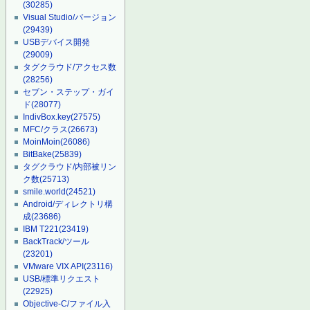
(30285)
Visual Studio/バージョン
(29439)
USBデバイス開発
(29009)
タグクラウド/アクセス数
(28256)
セブン・ステップ・ガイ
ド
(28077)
IndivBox.key
(27575)
MFC/クラス
(26673)
MoinMoin
(26086)
BitBake
(25839)
タグクラウド/内部被リン
ク数
(25713)
smile.world
(24521)
Android/ディレクトリ構
成
(23686)
IBM T221
(23419)
BackTrack/ツール
(23201)
VMware VIX API
(23116)
USB/標準リクエスト
(22925)
Objective-C/ファイル入