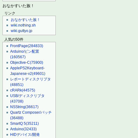
おなかすいた族！
リンク
おなかすいた族！
wiki.nothing.sh
wiki.guttyo.jp
人気の50件
FrontPage
(284833)
Arduino/ピン配置
(160567)
Objective-C
(75900)
ApplePS2Keyboard-
Japanese-v2
(49601)
レポートディスクリプタ
(48851)
cRARk
(44575)
USB/ディスクリプタ
(43708)
NSString
(36617)
Quartz Composer/パッチ
(36488)
SmartQ 5
(35211)
Arduino
(32433)
HIDデバイス/開発