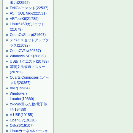
出力
(22592)
FeliCa/コマンド
(22537)
A5：SQL Mk-2
(22531)
ARToolKit
(21785)
Linux/USBガジェット
(21679)
OpenCvSharp
(21607)
デバイスセットアップク
ラス
(21092)
OpenCV/cv
(20837)
Windows SDK
(20829)
USB/リクエスト
(20789)
基礎文法最速マスター
(20762)
Quartz Composerにどっ
ぷり!
(20367)
AVR
(19964)
Windows 7
Loader
(19880)
tokkyo/買った物/電子部
品
(19438)
V-USB
(19155)
OpenCV
(19136)
OSx86
(19107)
Linuxカーネル/バージョ