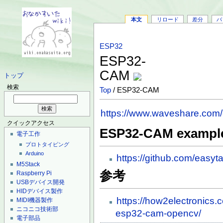
本文
リロード
差分
バ
ESP32
ESP32-
CAM
トップ
検索
Top
/ ESP32-CAM
https://www.waveshare.com
クイックアクセス
ESP32-CAM example 
電子工作
プロトタイピング
Arduino
https://github.com/easy
M5Stack
参考
Raspberry Pi
USBデバイス開発
HIDデバイス製作
https://how2electronics.c
MIDI機器製作
ニコニコ技術部
esp32-cam-opencv/
電子部品