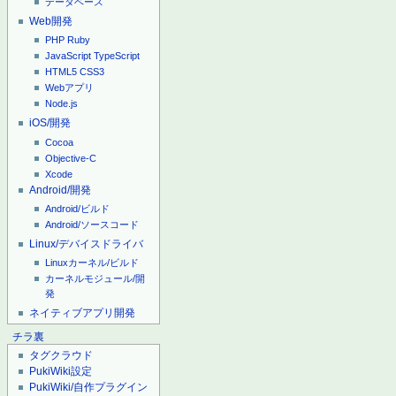
データベース
Web開発
PHP
Ruby
JavaScript
TypeScript
HTML5
CSS3
Webアプリ
Node.js
iOS/開発
Cocoa
Objective-C
Xcode
Android/開発
Android/ビルド
Android/ソースコード
Linux/デバイスドライバ
Linuxカーネル/ビルド
カーネルモジュール/開
発
ネイティブアプリ開発
チラ裏
タグクラウド
PukiWiki設定
PukiWiki/自作プラグイン