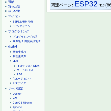
ESP32
通販
関連ページ:
(8
[116]
買った物
欲しい物
マイコン
ESP32
ARM
AVR
8ピンマイコン
プログラミング
プログラミング言語
画像処理
自然言語処理
生成AI
画像生成AI
動画生成AI
LLM
LLM/モデル/日本語
ローカルLLM
RAG
AIエージェント
AIエディタ
サーバ設定
Docker
WSL
CentOS
Ubuntu
Apache