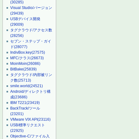
(30285)
Visual Studio/バージョン
(29439)
USBデバイス開発
(29009)
タグクラウド/アクセス数
(28256)
セブン・ステップ・ガイ
ド
(28077)
IndivBox.key
(27575)
MFC/クラス
(26673)
MoinMoin
(26086)
BitBake
(25839)
タグクラウド/内部被リン
ク数
(25713)
smile.world
(24521)
Android/ディレクトリ構
成
(23686)
IBM T221
(23419)
BackTrack/ツール
(23201)
VMware VIX API
(23116)
USB/標準リクエスト
(22925)
Objective-C/ファイル入