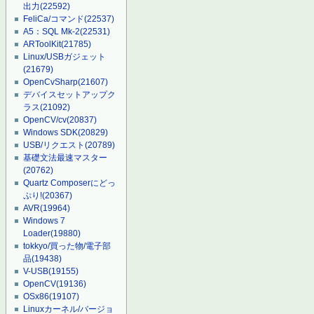
出力
(22592)
FeliCa/コマンド
(22537)
A5：SQL Mk-2
(22531)
ARToolKit
(21785)
Linux/USBガジェット
(21679)
OpenCvSharp
(21607)
デバイスセットアップク
ラス
(21092)
OpenCV/cv
(20837)
Windows SDK
(20829)
USB/リクエスト
(20789)
基礎文法最速マスター
(20762)
Quartz Composerにどっ
ぷり!
(20367)
AVR
(19964)
Windows 7
Loader
(19880)
tokkyo/買った物/電子部
品
(19438)
V-USB
(19155)
OpenCV
(19136)
OSx86
(19107)
Linuxカーネル/バージョ