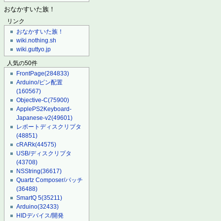
おなかすいた族！
リンク
おなかすいた族！
wiki.nothing.sh
wiki.guttyo.jp
人気の50件
FrontPage
(284833)
Arduino/ピン配置
(160567)
Objective-C
(75900)
ApplePS2Keyboard-
Japanese-v2
(49601)
レポートディスクリプタ
(48851)
cRARk
(44575)
USB/ディスクリプタ
(43708)
NSString
(36617)
Quartz Composer/パッチ
(36488)
SmartQ 5
(35211)
Arduino
(32433)
HIDデバイス/開発