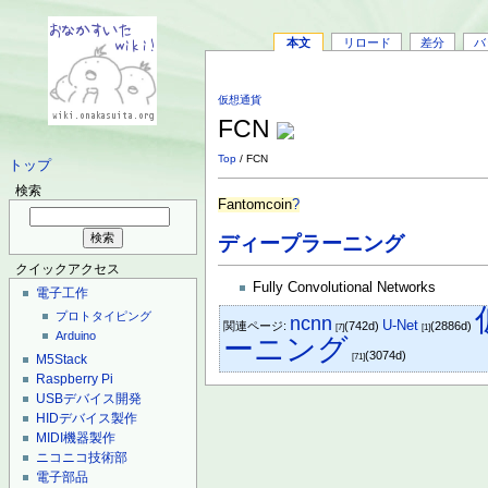
本文
リロード
差分
バ
仮想通貨
FCN
Top
/ FCN
トップ
検索
Fantomcoin
?
ディープラーニング
クイックアクセス
Fully Convolutional Networks
電子工作
プロトタイピング
ncnn
U-Net
関連ページ:
(742d)
(2886d)
[7]
[1]
Arduino
ーニング
(3074d)
M5Stack
[71]
Raspberry Pi
USBデバイス開発
HIDデバイス製作
MIDI機器製作
ニコニコ技術部
電子部品