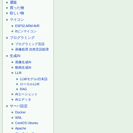
通販
買った物
欲しい物
マイコン
ESP32
ARM
AVR
8ピンマイコン
プログラミング
プログラミング言語
画像処理
自然言語処理
生成AI
画像生成AI
動画生成AI
LLM
LLM/モデル/日本語
ローカルLLM
RAG
AIエージェント
AIエディタ
サーバ設定
Docker
WSL
CentOS
Ubuntu
Apache