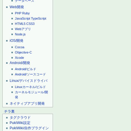
データベース
Web開発
PHP
Ruby
JavaScript
TypeScript
HTML5
CSS3
Webアプリ
Node.js
iOS/開発
Cocoa
Objective-C
Xcode
Android/開発
Android/ビルド
Android/ソースコード
Linux/デバイスドライバ
Linuxカーネル/ビルド
カーネルモジュール/開
発
ネイティブアプリ開発
チラ裏
タグクラウド
PukiWiki設定
PukiWiki/自作プラグイン