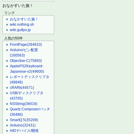
おなかすいた族！
リンク
おなかすいた族！
wiki.nothing.sh
wiki.guttyo.jp
人気の50件
FrontPage
(284810)
Arduino/ピン配置
(160563)
Objective-C
(75893)
ApplePS2Keyboard-
Japanese-v2
(49600)
レポートディスクリプタ
(48848)
cRARk
(44571)
USB/ディスクリプタ
(43705)
NSString
(36616)
Quartz Composer/パッチ
(36486)
SmartQ 5
(35209)
Arduino
(32431)
HIDデバイス/開発