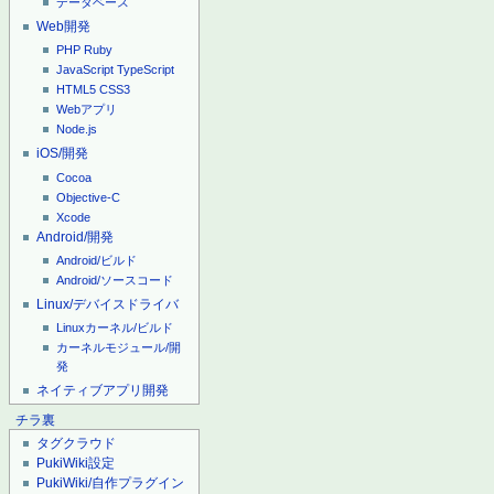
データベース
Web開発
PHP
Ruby
JavaScript
TypeScript
HTML5
CSS3
Webアプリ
Node.js
iOS/開発
Cocoa
Objective-C
Xcode
Android/開発
Android/ビルド
Android/ソースコード
Linux/デバイスドライバ
Linuxカーネル/ビルド
カーネルモジュール/開
発
ネイティブアプリ開発
チラ裏
タグクラウド
PukiWiki設定
PukiWiki/自作プラグイン