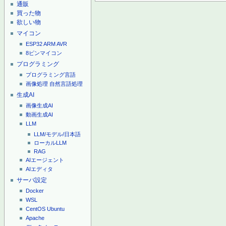
通販
買った物
欲しい物
マイコン
ESP32
ARM
AVR
8ピンマイコン
プログラミング
プログラミング言語
画像処理
自然言語処理
生成AI
画像生成AI
動画生成AI
LLM
LLM/モデル/日本語
ローカルLLM
RAG
AIエージェント
AIエディタ
サーバ設定
Docker
WSL
CentOS
Ubuntu
Apache