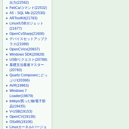
出力
(22592)
FeliCa/コマンド
(22532)
A5：SQL Mk-2
(22530)
ARToolKit
(21783)
Linux/USBガジェット
(21677)
OpenCvSharp
(21606)
デバイスセットアップク
ラス
(21089)
OpenCV/cv
(20837)
Windows SDK
(20828)
USB/リクエスト
(20788)
基礎文法最速マスター
(20760)
Quartz Composerにどっ
ぷり!
(20366)
AVR
(19963)
Windows 7
Loader
(19879)
tokkyo/買った物/電子部
品
(19435)
V-USB
(19153)
OpenCV
(19136)
OSx86
(19106)
Linuxカーネル/バージョ