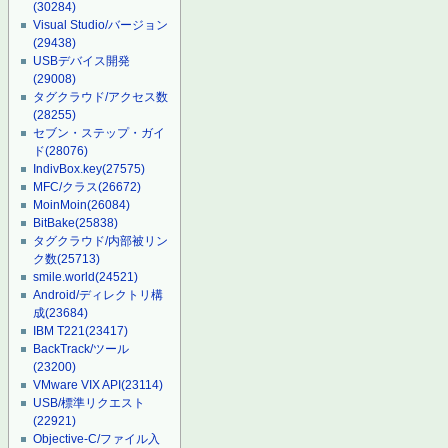
(30284)
Visual Studio/バージョン
(29438)
USBデバイス開発
(29008)
タグクラウド/アクセス数
(28255)
セブン・ステップ・ガイ
ド
(28076)
IndivBox.key
(27575)
MFC/クラス
(26672)
MoinMoin
(26084)
BitBake
(25838)
タグクラウド/内部被リン
ク数
(25713)
smile.world
(24521)
Android/ディレクトリ構
成
(23684)
IBM T221
(23417)
BackTrack/ツール
(23200)
VMware VIX API
(23114)
USB/標準リクエスト
(22921)
Objective-C/ファイル入