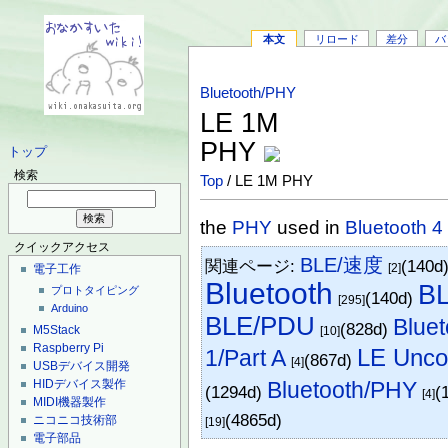
本文
リロード
差分
バ
Bluetooth/PHY
LE 1M
PHY
トップ
検索
Top
/ LE 1M PHY
the
PHY
used in
Bluetooth 4
クイックアクセス
BLE/速度
関連ページ:
(140d
[2]
電子工作
Bluetooth
B
プロトタイピング
(140d)
[295]
Arduino
BLE/PDU
Bluet
(828d)
M5Stack
[10]
Raspberry Pi
LE Unc
1/Part A
(867d)
[4]
USBデバイス開発
HIDデバイス製作
Bluetooth/PHY
(1294d)
(
[4]
MIDI機器製作
(4865d)
ニコニコ技術部
[19]
電子部品