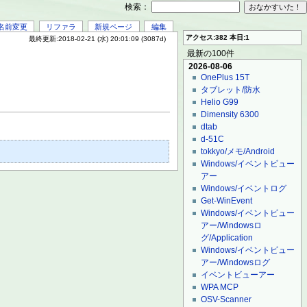
検索：
名前変更
リファラ
新規ページ
編集
アクセス:382 本日:1
最終更新:2018-02-21 (水) 20:01:09 (3087d)
最新の100件
2026-08-06
OnePlus 15T
タブレット/防水
Helio G99
Dimensity 6300
dtab
d-51C
tokkyo/メモ/Android
Windows/イベントビュー
アー
Windows/イベントログ
Get-WinEvent
Windows/イベントビュー
アー/Windowsロ
グ/Application
Windows/イベントビュー
アー/Windowsログ
イベントビューアー
WPA MCP
OSV-Scanner