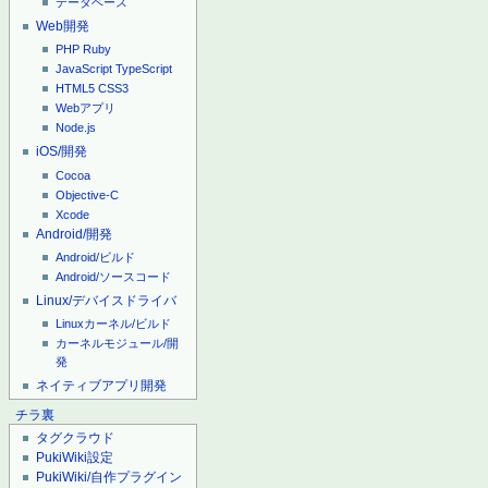
データベース
Web開発
PHP
Ruby
JavaScript
TypeScript
HTML5
CSS3
Webアプリ
Node.js
iOS/開発
Cocoa
Objective-C
Xcode
Android/開発
Android/ビルド
Android/ソースコード
Linux/デバイスドライバ
Linuxカーネル/ビルド
カーネルモジュール/開
発
ネイティブアプリ開発
チラ裏
タグクラウド
PukiWiki設定
PukiWiki/自作プラグイン