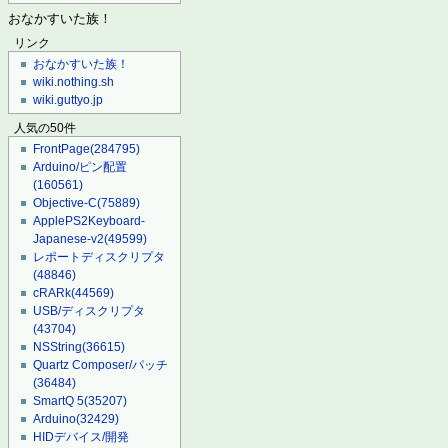
おなかすいた族！
リンク
おなかすいた族！
wiki.nothing.sh
wiki.guttyo.jp
人気の50件
FrontPage
(284795)
Arduino/ピン配置
(160561)
Objective-C
(75889)
ApplePS2Keyboard-
Japanese-v2
(49599)
レポートディスクリプタ
(48846)
cRARk
(44569)
USB/ディスクリプタ
(43704)
NSString
(36615)
Quartz Composer/パッチ
(36484)
SmartQ 5
(35207)
Arduino
(32429)
HIDデバイス/開発