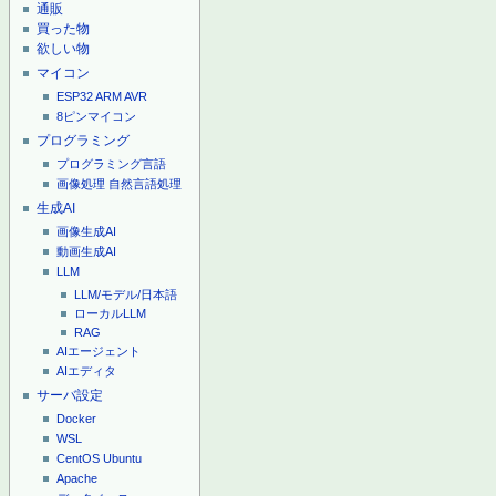
通販
買った物
欲しい物
マイコン
ESP32
ARM
AVR
8ピンマイコン
プログラミング
プログラミング言語
画像処理
自然言語処理
生成AI
画像生成AI
動画生成AI
LLM
LLM/モデル/日本語
ローカルLLM
RAG
AIエージェント
AIエディタ
サーバ設定
Docker
WSL
CentOS
Ubuntu
Apache