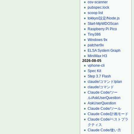
osv-scanner
pubspec.lock
scoop list
tokkyo/設定/Node.js
Start-MpWDOScan
Raspberry Pi Pico
Tiny386
Windows 9x
patcher9x
ELSA System Graph
MiniMax H3
2026-08-05
vphone-cli
Spec Kit
Step 3.7 Flash
claude/コマンド/plan
claude/コマンド
Claude Code/ツー
ル/AskUserQuestion
AskUserQuestion
Claude Code/ツール
Claude Code/計画モード
Claude Code/ベストプラ
クティス
Claude Code/使い方