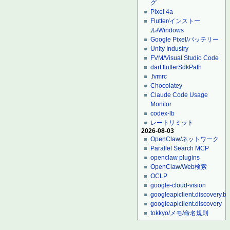
グ
Pixel 4a
Flutter/インストー
ル/Windows
Google Pixel/バッテリー
Unity Industry
FVM/Visual Studio Code
dart.flutterSdkPath
.fvmrc
Chocolatey
Claude Code Usage
Monitor
codex-lb
レートリミット
2026-08-03
OpenClaw/ネットワーク
Parallel Search MCP
openclaw plugins
OpenClaw/Web検索
OCLP
google-cloud-vision
googleapiclient.discovery.bu
googleapiclient.discovery
tokkyo/メモ/命名規則