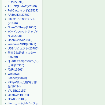
出力
(22591)
A5：SQL Mk-2
(22529)
FeliCa/コマンド
(22527)
ARToolKit
(21782)
Linux/USBガジェット
(21676)
OpenCvSharp
(21605)
デバイスセットアップク
ラス
(21088)
OpenCV/cv
(20836)
Windows SDK
(20827)
USB/リクエスト
(20785)
基礎文法最速マスター
(20759)
Quartz Composerにどっ
ぷり!
(20365)
AVR
(19961)
Windows 7
Loader
(19878)
tokkyo/買った物/電子部
品
(19434)
V-USB
(19152)
OpenCV
(19134)
OSx86
(19105)
Linuxカーネル/バージョ