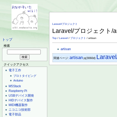
Laravel/プロジェクト
Laravel/プロジェクト/ar
Top
/
Laravel
/
プロジェクト
/ artisan
トップ
検索
artisan
Lara
artisan
関連ページ:
(3060d)
[6]
クイックアクセス
電子工作
プロトタイピング
Arduino
M5Stack
Raspberry Pi
USBデバイス開発
HIDデバイス製作
MIDI機器製作
ニコニコ技術部
電子部品