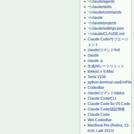
~/.claude/agents
~/.claude/skills
~/.claude/commands
~/.claude
~/.claude/projects
~/.claude/settings.json
~/.claude/CLAUDE.md
Claude Code/サブエージ
ェント
claude/コマンド/init
claude
claude -p
生成AI/レートリミット
tokkyo/メモ/Mac
Tesla V100
python.terminal.useEnvFile
CodexBar
claude/コマンド/status
Claude Code/CLI
Claude Code for VS Code
Claude Code/認証情報
Claude Code
Win-CodexBar
MacBook Pro (Retina, 13-
inch, Late 2013)