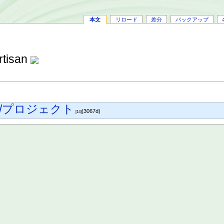
本文
リロード
差分
バックアップ
tisan
vel/プロジェクト
(3067d)
[14]