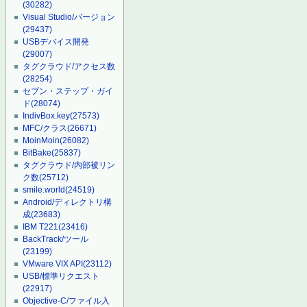
(30282)
Visual Studio/バージョン
(29437)
USBデバイス開発
(29007)
タグクラウド/アクセス数
(28254)
セブン・ステップ・ガイ
ド
(28074)
IndivBox.key
(27573)
MFC/クラス
(26671)
MoinMoin
(26082)
BitBake
(25837)
タグクラウド/内部被リン
ク数
(25712)
smile.world
(24519)
Android/ディレクトリ構
成
(23683)
IBM T221
(23416)
BackTrack/ツール
(23199)
VMware VIX API
(23112)
USB/標準リクエスト
(22917)
Objective-C/ファイル入