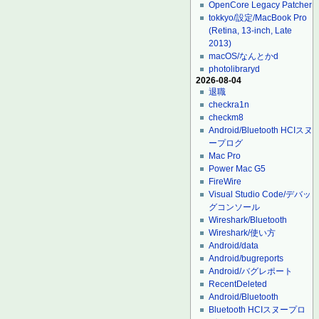
OpenCore Legacy Patcher
tokkyo/設定/MacBook Pro
(Retina, 13-inch, Late
2013)
macOS/なんとかd
photolibraryd
2026-08-04
退職
checkra1n
checkm8
Android/Bluetooth HCIスヌ
ープログ
Mac Pro
Power Mac G5
FireWire
Visual Studio Code/デバッ
グコンソール
Wireshark/Bluetooth
Wireshark/使い方
Android/data
Android/bugreports
Android/バグレポート
RecentDeleted
Android/Bluetooth
Bluetooth HCIスヌープロ