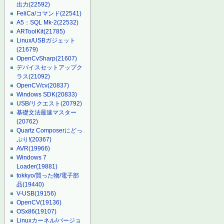
出力
(22592)
FeliCa/コマンド
(22541)
A5：SQL Mk-2
(22532)
ARToolKit
(21785)
Linux/USBガジェット
(21679)
OpenCvSharp
(21607)
デバイスセットアップク
ラス
(21092)
OpenCV/cv
(20837)
Windows SDK
(20833)
USB/リクエスト
(20792)
基礎文法最速マスター
(20762)
Quartz Composerにどっ
ぷり!
(20367)
AVR
(19966)
Windows 7
Loader
(19881)
tokkyo/買った物/電子部
品
(19440)
V-USB
(19156)
OpenCV
(19136)
OSx86
(19107)
Linuxカーネル/バージョ