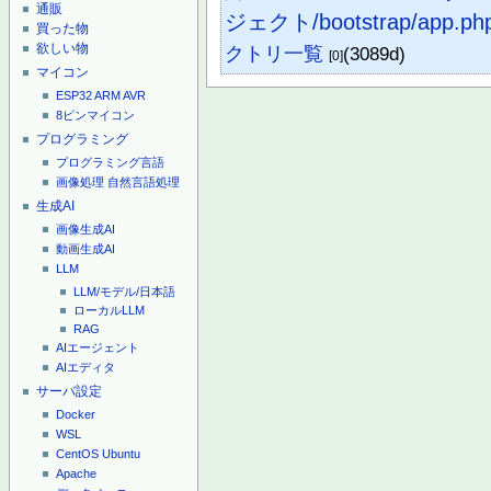
通販
ジェクト/bootstrap/app.ph
買った物
欲しい物
クトリ一覧
(3089d)
[0]
マイコン
ESP32
ARM
AVR
8ピンマイコン
プログラミング
プログラミング言語
画像処理
自然言語処理
生成AI
画像生成AI
動画生成AI
LLM
LLM/モデル/日本語
ローカルLLM
RAG
AIエージェント
AIエディタ
サーバ設定
Docker
WSL
CentOS
Ubuntu
Apache