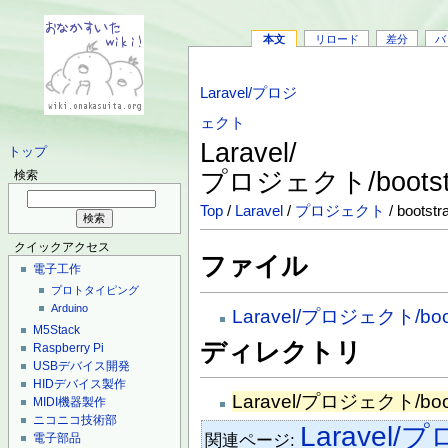
本文
リロード
差分
バ
Laravel/プロジ
ェクト
Laravel/
トップ
プロジェクト/bootst
検索
Top
/
Laravel
/
プロジェクト
/ bootstr
クイックアクセス
ファイル
電子工作
プロトタイピング
Arduino
Laravel/プロジェクト/boots
M5Stack
ディレクトリ
Raspberry Pi
USBデバイス開発
HIDデバイス製作
Laravel/プロジェクト/boot
MIDI機器製作
ニコニコ技術部
Laravel
関連ページ:
電子部品