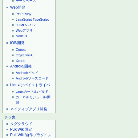
データベース
Web開発
PHP
Ruby
JavaScript
TypeScript
HTML5
CSS3
Webアプリ
Node.js
iOS/開発
Cocoa
Objective-C
Xcode
Android/開発
Android/ビルド
Android/ソースコード
Linux/デバイスドライバ
Linuxカーネル/ビルド
カーネルモジュール/開
発
ネイティブアプリ開発
チラ裏
タグクラウド
PukiWiki設定
PukiWiki/自作プラグイン