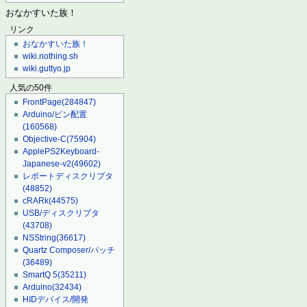
おなかすいた族！
リンク
おなかすいた族！
wiki.nothing.sh
wiki.guttyo.jp
人気の50件
FrontPage
(284847)
Arduino/ピン配置
(160568)
Objective-C
(75904)
ApplePS2Keyboard-
Japanese-v2
(49602)
レポートディスクリプタ
(48852)
cRARk
(44575)
USB/ディスクリプタ
(43708)
NSString
(36617)
Quartz Composer/パッチ
(36489)
SmartQ 5
(35211)
Arduino
(32434)
HIDデバイス/開発