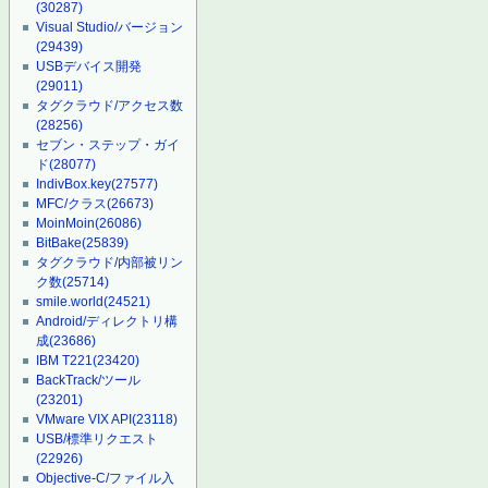
(30287)
Visual Studio/バージョン
(29439)
USBデバイス開発
(29011)
タグクラウド/アクセス数
(28256)
セブン・ステップ・ガイ
ド
(28077)
IndivBox.key
(27577)
MFC/クラス
(26673)
MoinMoin
(26086)
BitBake
(25839)
タグクラウド/内部被リン
ク数
(25714)
smile.world
(24521)
Android/ディレクトリ構
成
(23686)
IBM T221
(23420)
BackTrack/ツール
(23201)
VMware VIX API
(23118)
USB/標準リクエスト
(22926)
Objective-C/ファイル入