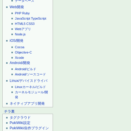
データベース
Web開発
PHP
Ruby
JavaScript
TypeScript
HTML5
CSS3
Webアプリ
Node.js
iOS/開発
Cocoa
Objective-C
Xcode
Android/開発
Android/ビルド
Android/ソースコード
Linux/デバイスドライバ
Linuxカーネル/ビルド
カーネルモジュール/開
発
ネイティブアプリ開発
チラ裏
タグクラウド
PukiWiki設定
PukiWiki/自作プラグイン