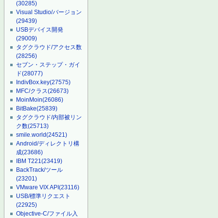
(30285)
Visual Studio/バージョン
(29439)
USBデバイス開発
(29009)
タグクラウド/アクセス数
(28256)
セブン・ステップ・ガイ
ド
(28077)
IndivBox.key
(27575)
MFC/クラス
(26673)
MoinMoin
(26086)
BitBake
(25839)
タグクラウド/内部被リン
ク数
(25713)
smile.world
(24521)
Android/ディレクトリ構
成
(23686)
IBM T221
(23419)
BackTrack/ツール
(23201)
VMware VIX API
(23116)
USB/標準リクエスト
(22925)
Objective-C/ファイル入