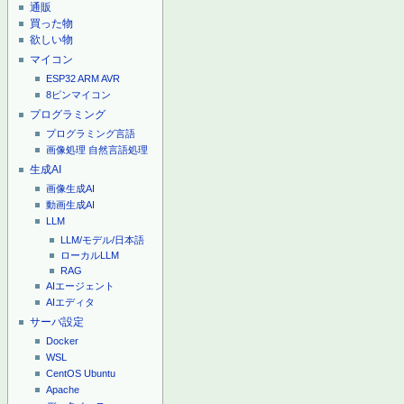
通販
買った物
欲しい物
マイコン
ESP32
ARM
AVR
8ピンマイコン
プログラミング
プログラミング言語
画像処理
自然言語処理
生成AI
画像生成AI
動画生成AI
LLM
LLM/モデル/日本語
ローカルLLM
RAG
AIエージェント
AIエディタ
サーバ設定
Docker
WSL
CentOS
Ubuntu
Apache