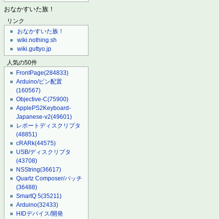
おなかすいた族！
リンク
おなかすいた族！
wiki.nothing.sh
wiki.guttyo.jp
人気の50件
FrontPage
(284833)
Arduino/ピン配置
(160567)
Objective-C
(75900)
ApplePS2Keyboard-
Japanese-v2
(49601)
レポートディスクリプタ
(48851)
cRARk
(44575)
USB/ディスクリプタ
(43708)
NSString
(36617)
Quartz Composer/パッチ
(36488)
SmartQ 5
(35211)
Arduino
(32433)
HIDデバイス/開発