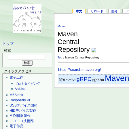
本文
リロード
差分
バ
Maven
Maven
Central
トップ
Repository
検索
Top
/ Maven Central Repository
https://search.maven.org/
クイックアクセス
Mave
電子工作
gRPC
関連ページ:
(452d)
[9]
プロトタイピング
Arduino
M5Stack
Raspberry Pi
USBデバイス開発
HIDデバイス製作
MIDI機器製作
ニコニコ技術部
電子部品