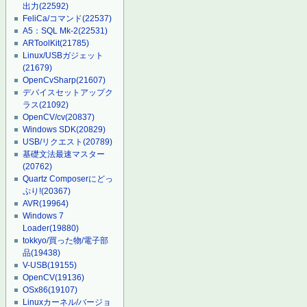
出力
(22592)
FeliCa/コマンド
(22537)
A5：SQL Mk-2
(22531)
ARToolKit
(21785)
Linux/USBガジェット
(21679)
OpenCvSharp
(21607)
デバイスセットアップク
ラス
(21092)
OpenCV/cv
(20837)
Windows SDK
(20829)
USB/リクエスト
(20789)
基礎文法最速マスター
(20762)
Quartz Composerにどっ
ぷり!
(20367)
AVR
(19964)
Windows 7
Loader
(19880)
tokkyo/買った物/電子部
品
(19438)
V-USB
(19155)
OpenCV
(19136)
OSx86
(19107)
Linuxカーネル/バージョ