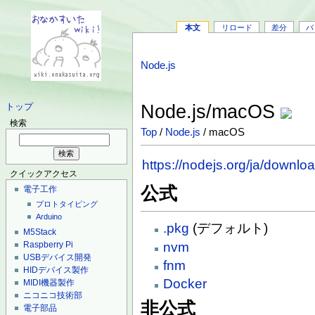
本文
リロード
差分
バ
Node.js
Node.js/macOS
トップ
検索
Top
/
Node.js
/ macOS
https://nodejs.org/ja/downlo
クイックアクセス
公式
電子工作
プロトタイピング
Arduino
.pkg
(デフォルト)
M5Stack
nvm
Raspberry Pi
USBデバイス開発
fnm
HIDデバイス製作
Docker
MIDI機器製作
ニコニコ技術部
非公式
電子部品