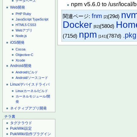
データベース
npm v5.6.0 to /usr/local/
Web開発
nv
PHP
Ruby
fnm
関連ページ:
(29d)
[2]
JavaScript
TypeScript
Docker
Hom
(580d)
HTML5
CSS3
[82]
Webアプリ
npm
.pkg
(715d)
(787d)
Node.js
[141]
iOS/開発
Cocoa
Objective-C
Xcode
Android/開発
Android/ビルド
Android/ソースコード
Linux/デバイスドライバ
Linuxカーネル/ビルド
カーネルモジュール/開
発
ネイティブアプリ開発
チラ裏
タグクラウド
PukiWiki設定
PukiWiki/自作プラグイン