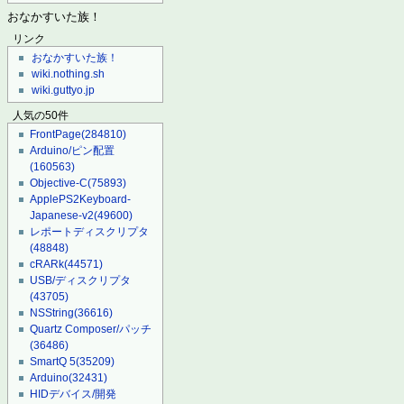
おなかすいた族！
リンク
おなかすいた族！
wiki.nothing.sh
wiki.guttyo.jp
人気の50件
FrontPage
(284810)
Arduino/ピン配置
(160563)
Objective-C
(75893)
ApplePS2Keyboard-
Japanese-v2
(49600)
レポートディスクリプタ
(48848)
cRARk
(44571)
USB/ディスクリプタ
(43705)
NSString
(36616)
Quartz Composer/パッチ
(36486)
SmartQ 5
(35209)
Arduino
(32431)
HIDデバイス/開発