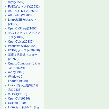
出力
(22592)
FeliCa/コマンド
(22532)
A5：SQL Mk-2
(22530)
ARToolKit
(21783)
Linux/USBガジェット
(21677)
OpenCvSharp
(21606)
デバイスセットアップク
ラス
(21089)
OpenCV/cv
(20837)
Windows SDK
(20828)
USB/リクエスト
(20788)
基礎文法最速マスター
(20760)
Quartz Composerにどっ
ぷり!
(20366)
AVR
(19963)
Windows 7
Loader
(19879)
tokkyo/買った物/電子部
品
(19435)
V-USB
(19153)
OpenCV
(19136)
OSx86
(19106)
Linuxカーネル/バージョ