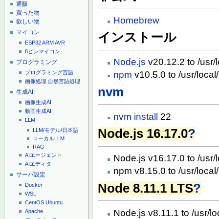
通販
買った物
Homebrew
欲しい物
マイコン
インストール
ESP32
ARM
AVR
8ピンマイコン
Node.js
v20.12.2 to /usr/
プログラミング
プログラミング言語
npm
v10.5.0 to /usr/loca
画像処理
自然言語処理
nvm
生成AI
画像生成AI
動画生成AI
nvm install
22
LLM
Node.js 16.17.0
?
LLM/モデル/日本語
ローカルLLM
RAG
AIエージェント
Node.js v16.17.0 to /usr/
AIエディタ
npm v8.15.0 to /usr/local
サーバ設定
Node 8.11.1 LTS
?
Docker
WSL
CentOS
Ubuntu
Node.js v8.11.1 to /usr/l
Apache