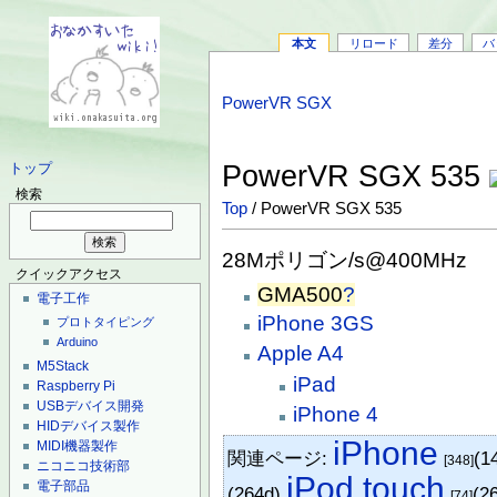
本文
リロード
差分
バ
PowerVR SGX
PowerVR SGX 535
トップ
検索
Top
/ PowerVR SGX 535
28Mポリゴン/s@400MHz
クイックアクセス
GMA500
?
電子工作
iPhone 3GS
プロトタイピング
Arduino
Apple A4
M5Stack
iPad
Raspberry Pi
USBデバイス開発
iPhone 4
HIDデバイス製作
iPhone
MIDI機器製作
関連ページ:
(1
[348]
ニコニコ技術部
iPod touch
電子部品
(264d)
(2
[74]