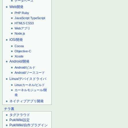
データベース
Web開発
PHP
Ruby
JavaScript
TypeScript
HTML5
CSS3
Webアプリ
Node.js
iOS/開発
Cocoa
Objective-C
Xcode
Android/開発
Android/ビルド
Android/ソースコード
Linux/デバイスドライバ
Linuxカーネル/ビルド
カーネルモジュール/開
発
ネイティブアプリ開発
チラ裏
タグクラウド
PukiWiki設定
PukiWiki/自作プラグイン