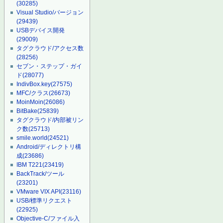
(30285)
Visual Studio/バージョン
(29439)
USBデバイス開発
(29009)
タグクラウド/アクセス数
(28256)
セブン・ステップ・ガイ
ド
(28077)
IndivBox.key
(27575)
MFC/クラス
(26673)
MoinMoin
(26086)
BitBake
(25839)
タグクラウド/内部被リン
ク数
(25713)
smile.world
(24521)
Android/ディレクトリ構
成
(23686)
IBM T221
(23419)
BackTrack/ツール
(23201)
VMware VIX API
(23116)
USB/標準リクエスト
(22925)
Objective-C/ファイル入