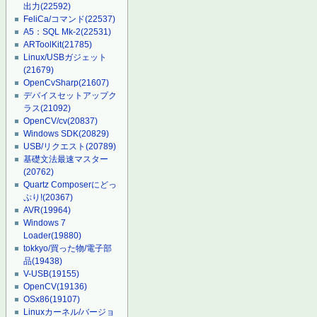
出力
(22592)
FeliCa/コマンド
(22537)
A5：SQL Mk-2
(22531)
ARToolKit
(21785)
Linux/USBガジェット
(21679)
OpenCvSharp
(21607)
デバイスセットアップク
ラス
(21092)
OpenCV/cv
(20837)
Windows SDK
(20829)
USB/リクエスト
(20789)
基礎文法最速マスター
(20762)
Quartz Composerにどっ
ぷり!
(20367)
AVR
(19964)
Windows 7
Loader
(19880)
tokkyo/買った物/電子部
品
(19438)
V-USB
(19155)
OpenCV
(19136)
OSx86
(19107)
Linuxカーネル/バージョ