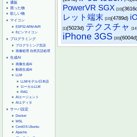
通販
PowerVR SGX
(3616
買った物
[10]
欲しい物
レット端末
i
(4789d)
[10]
マイコン
テクスチャ
(5023d)
ESP32
ARM
AVR
[1]
[14
8ピンマイコン
iPhone 3GS
(6004d
[30]
プログラミング
プログラミング言語
画像処理
自然言語処理
生成AI
画像生成AI
動画生成AI
LLM
LLM/モデル/日本語
ローカルLLM
RAG
AIエージェント
AIエディタ
サーバ設定
Docker
WSL
CentOS
Ubuntu
Apache