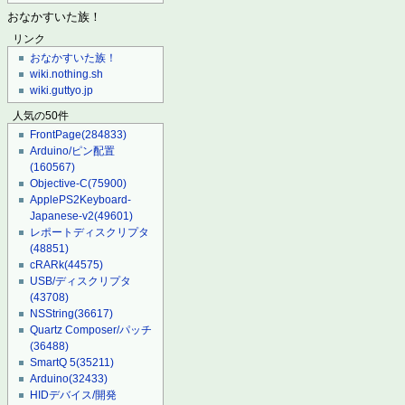
おなかすいた族！
リンク
おなかすいた族！
wiki.nothing.sh
wiki.guttyo.jp
人気の50件
FrontPage
(284833)
Arduino/ピン配置
(160567)
Objective-C
(75900)
ApplePS2Keyboard-
Japanese-v2
(49601)
レポートディスクリプタ
(48851)
cRARk
(44575)
USB/ディスクリプタ
(43708)
NSString
(36617)
Quartz Composer/パッチ
(36488)
SmartQ 5
(35211)
Arduino
(32433)
HIDデバイス/開発