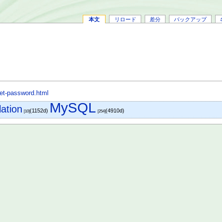
本文
リロード
差分
バックアップ
set-password.html
MySQL
ation
(1152d)
(4910d)
[10]
[254]