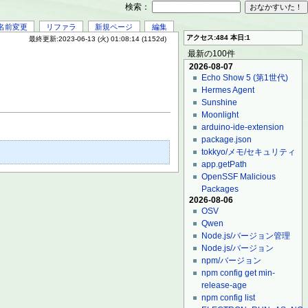
検索：
名前変更
リファラ
新規ページ
編集
アクセス:484 本日:1
最終更新:2023-06-13 (火) 01:08:14 (1152d)
最新の100件
2026-08-07
Echo Show 5 (第1世代)
Hermes Agent
Sunshine
Moonlight
arduino-ide-extension
package.json
tokkyo/メモ/セキュリティ
app.getPath
OpenSSF Malicious
Packages
2026-08-06
OSV
Qwen
Node.js/バージョン管理
Node.js/バージョン
npm/バージョン
npm config get min-
release-age
npm config list