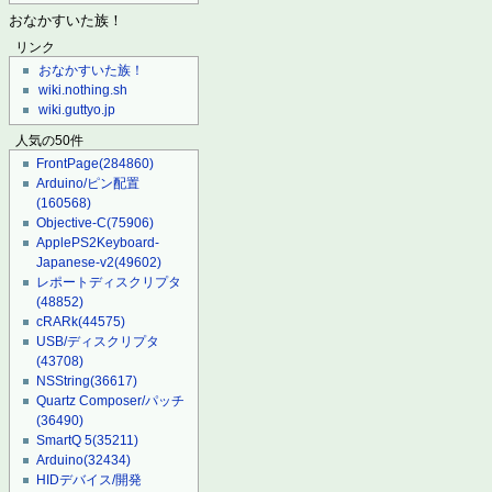
おなかすいた族！
リンク
おなかすいた族！
wiki.nothing.sh
wiki.guttyo.jp
人気の50件
FrontPage
(284860)
Arduino/ピン配置
(160568)
Objective-C
(75906)
ApplePS2Keyboard-
Japanese-v2
(49602)
レポートディスクリプタ
(48852)
cRARk
(44575)
USB/ディスクリプタ
(43708)
NSString
(36617)
Quartz Composer/パッチ
(36490)
SmartQ 5
(35211)
Arduino
(32434)
HIDデバイス/開発