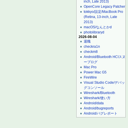
inch, Late 2013)
OpenCore Legacy Patcher
tokkyo/設定/MacBook Pro
(Retina, 13-inch, Late
2013)
macOS/なんとかd
photolibraryd
2026-08-04
退職
checkra1n
checkm8
Android/Bluetooth HCIスヌ
ープログ
Mac Pro
Power Mac G5
FireWire
Visual Studio Code/デバッ
グコンソール
Wireshark/Bluetooth
Wireshark/使い方
Android/data
Android/bugreports
Android/バグレポート