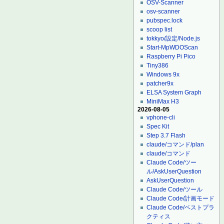
OSV-Scanner
osv-scanner
pubspec.lock
scoop list
tokkyo/設定/Node.js
Start-MpWDOScan
Raspberry Pi Pico
Tiny386
Windows 9x
patcher9x
ELSA System Graph
MiniMax H3
2026-08-05
vphone-cli
Spec Kit
Step 3.7 Flash
claude/コマンド/plan
claude/コマンド
Claude Code/ツー
ル/AskUserQuestion
AskUserQuestion
Claude Code/ツール
Claude Code/計画モード
Claude Code/ベストプラ
クティス