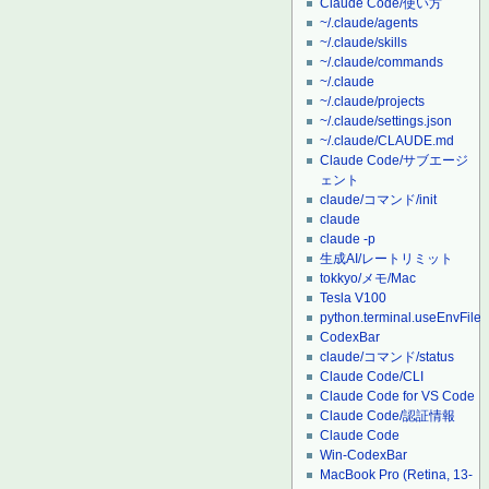
Claude Code/使い方
~/.claude/agents
~/.claude/skills
~/.claude/commands
~/.claude
~/.claude/projects
~/.claude/settings.json
~/.claude/CLAUDE.md
Claude Code/サブエージ
ェント
claude/コマンド/init
claude
claude -p
生成AI/レートリミット
tokkyo/メモ/Mac
Tesla V100
python.terminal.useEnvFile
CodexBar
claude/コマンド/status
Claude Code/CLI
Claude Code for VS Code
Claude Code/認証情報
Claude Code
Win-CodexBar
MacBook Pro (Retina, 13-