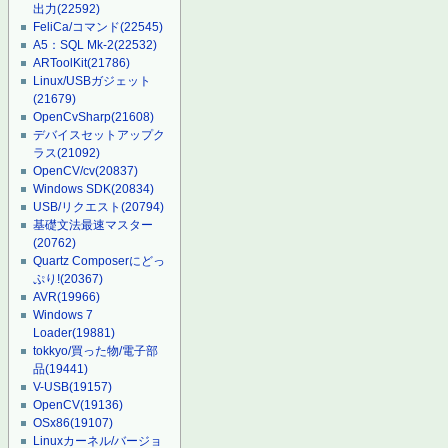
出力
(22592)
FeliCa/コマンド
(22545)
A5：SQL Mk-2
(22532)
ARToolKit
(21786)
Linux/USBガジェット
(21679)
OpenCvSharp
(21608)
デバイスセットアップク
ラス
(21092)
OpenCV/cv
(20837)
Windows SDK
(20834)
USB/リクエスト
(20794)
基礎文法最速マスター
(20762)
Quartz Composerにどっ
ぷり!
(20367)
AVR
(19966)
Windows 7
Loader
(19881)
tokkyo/買った物/電子部
品
(19441)
V-USB
(19157)
OpenCV
(19136)
OSx86
(19107)
Linuxカーネル/バージョ