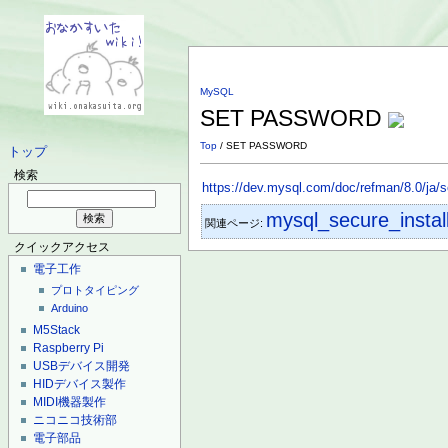
MySQL
SET PASSWORD
Top
/ SET PASSWORD
トップ
検索
https://dev.mysql.com/doc/refman/8.0/ja/
mysql_secure_install
関連ページ:
クイックアクセス
電子工作
プロトタイピング
Arduino
M5Stack
Raspberry Pi
USBデバイス開発
HIDデバイス製作
MIDI機器製作
ニコニコ技術部
電子部品