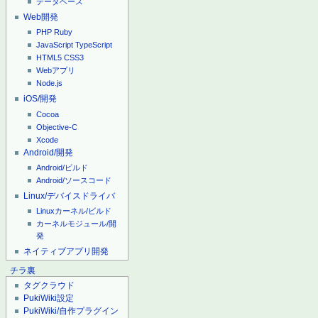
データベース
Web開発
PHP
Ruby
JavaScript
TypeScript
HTML5
CSS3
Webアプリ
Node.js
iOS/開発
Cocoa
Objective-C
Xcode
Android/開発
Android/ビルド
Android/ソースコード
Linux/デバイスドライバ
Linuxカーネル/ビルド
カーネルモジュール/開
発
ネイティブアプリ開発
チラ裏
タグクラウド
PukiWiki設定
PukiWiki/自作プラグイン