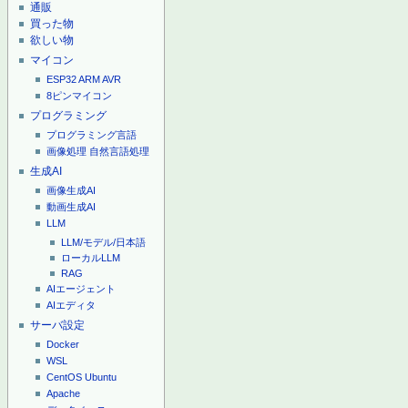
通販
買った物
欲しい物
マイコン
ESP32
ARM
AVR
8ピンマイコン
プログラミング
プログラミング言語
画像処理
自然言語処理
生成AI
画像生成AI
動画生成AI
LLM
LLM/モデル/日本語
ローカルLLM
RAG
AIエージェント
AIエディタ
サーバ設定
Docker
WSL
CentOS
Ubuntu
Apache