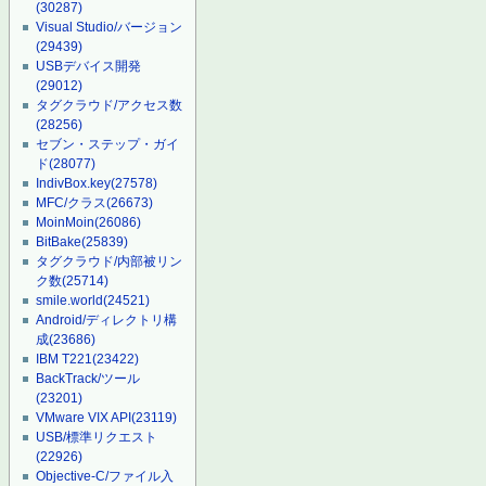
(30287)
Visual Studio/バージョン
(29439)
USBデバイス開発
(29012)
タグクラウド/アクセス数
(28256)
セブン・ステップ・ガイ
ド
(28077)
IndivBox.key
(27578)
MFC/クラス
(26673)
MoinMoin
(26086)
BitBake
(25839)
タグクラウド/内部被リン
ク数
(25714)
smile.world
(24521)
Android/ディレクトリ構
成
(23686)
IBM T221
(23422)
BackTrack/ツール
(23201)
VMware VIX API
(23119)
USB/標準リクエスト
(22926)
Objective-C/ファイル入