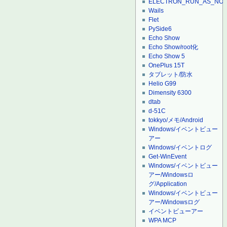
ELECTRON_RUN_AS_NO
Wails
Flet
PySide6
Echo Show
Echo Show/root化
Echo Show 5
OnePlus 15T
タブレット/防水
Helio G99
Dimensity 6300
dtab
d-51C
tokkyo/メモ/Android
Windows/イベントビュー
アー
Windows/イベントログ
Get-WinEvent
Windows/イベントビュー
アー/Windowsロ
グ/Application
Windows/イベントビュー
アー/Windowsログ
イベントビューアー
WPA MCP