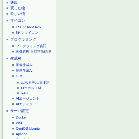
通販
買った物
欲しい物
マイコン
ESP32
ARM
AVR
8ピンマイコン
プログラミング
プログラミング言語
画像処理
自然言語処理
生成AI
画像生成AI
動画生成AI
LLM
LLM/モデル/日本語
ローカルLLM
RAG
AIエージェント
AIエディタ
サーバ設定
Docker
WSL
CentOS
Ubuntu
Apache