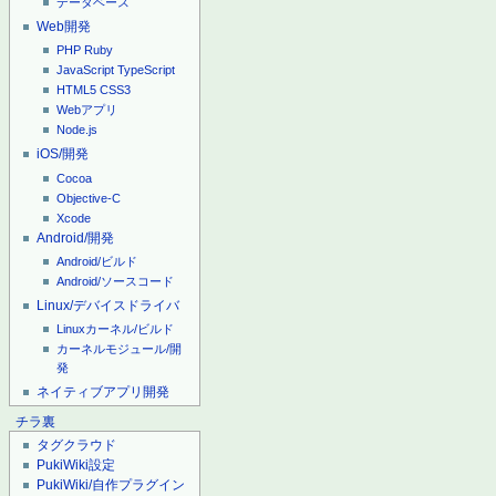
データベース
Web開発
PHP
Ruby
JavaScript
TypeScript
HTML5
CSS3
Webアプリ
Node.js
iOS/開発
Cocoa
Objective-C
Xcode
Android/開発
Android/ビルド
Android/ソースコード
Linux/デバイスドライバ
Linuxカーネル/ビルド
カーネルモジュール/開
発
ネイティブアプリ開発
チラ裏
タグクラウド
PukiWiki設定
PukiWiki/自作プラグイン