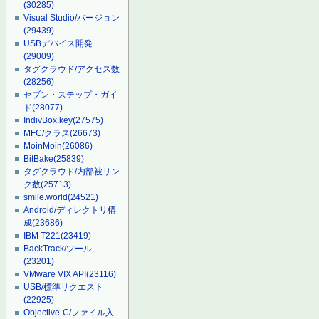
(30285)
Visual Studio/バージョン
(29439)
USBデバイス開発
(29009)
タグクラウド/アクセス数
(28256)
セブン・ステップ・ガイ
ド
(28077)
IndivBox.key
(27575)
MFC/クラス
(26673)
MoinMoin
(26086)
BitBake
(25839)
タグクラウド/内部被リン
ク数
(25713)
smile.world
(24521)
Android/ディレクトリ構
成
(23686)
IBM T221
(23419)
BackTrack/ツール
(23201)
VMware VIX API
(23116)
USB/標準リクエスト
(22925)
Objective-C/ファイル入