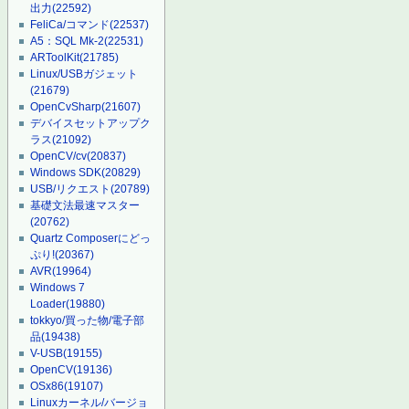
出力
(22592)
FeliCa/コマンド
(22537)
A5：SQL Mk-2
(22531)
ARToolKit
(21785)
Linux/USBガジェット
(21679)
OpenCvSharp
(21607)
デバイスセットアップク
ラス
(21092)
OpenCV/cv
(20837)
Windows SDK
(20829)
USB/リクエスト
(20789)
基礎文法最速マスター
(20762)
Quartz Composerにどっ
ぷり!
(20367)
AVR
(19964)
Windows 7
Loader
(19880)
tokkyo/買った物/電子部
品
(19438)
V-USB
(19155)
OpenCV
(19136)
OSx86
(19107)
Linuxカーネル/バージョ