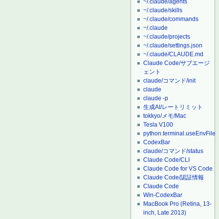
~/.claude/agents
~/.claude/skills
~/.claude/commands
~/.claude
~/.claude/projects
~/.claude/settings.json
~/.claude/CLAUDE.md
Claude Code/サブエージ
ェント
claude/コマンド/init
claude
claude -p
生成AI/レートリミット
tokkyo/メモ/Mac
Tesla V100
python.terminal.useEnvFile
CodexBar
claude/コマンド/status
Claude Code/CLI
Claude Code for VS Code
Claude Code/認証情報
Claude Code
Win-CodexBar
MacBook Pro (Retina, 13-
inch, Late 2013)