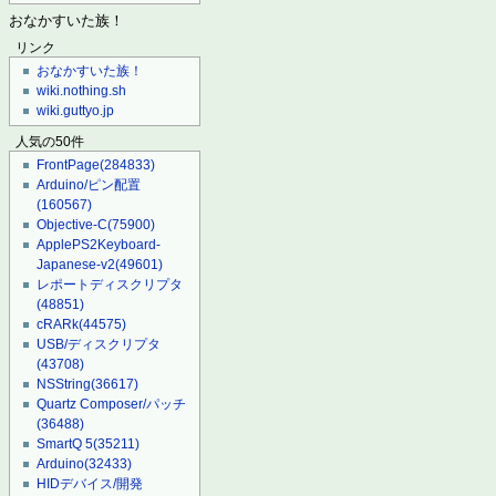
おなかすいた族！
リンク
おなかすいた族！
wiki.nothing.sh
wiki.guttyo.jp
人気の50件
FrontPage
(284833)
Arduino/ピン配置
(160567)
Objective-C
(75900)
ApplePS2Keyboard-
Japanese-v2
(49601)
レポートディスクリプタ
(48851)
cRARk
(44575)
USB/ディスクリプタ
(43708)
NSString
(36617)
Quartz Composer/パッチ
(36488)
SmartQ 5
(35211)
Arduino
(32433)
HIDデバイス/開発