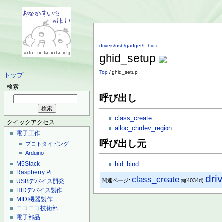
drivers/usb/gadget/f_hid.c
ghid_setup
Top
/ ghid_setup
トップ
検索
呼び出し
class_create
クイックアクセス
alloc_chrdev_region
電子工作
呼び出し元
プロトタイピング
Arduino
M5Stack
hid_bind
Raspberry Pi
dri
class_create
関連ページ:
(4034d)
USBデバイス開発
[6]
HIDデバイス製作
MIDI機器製作
ニコニコ技術部
電子部品