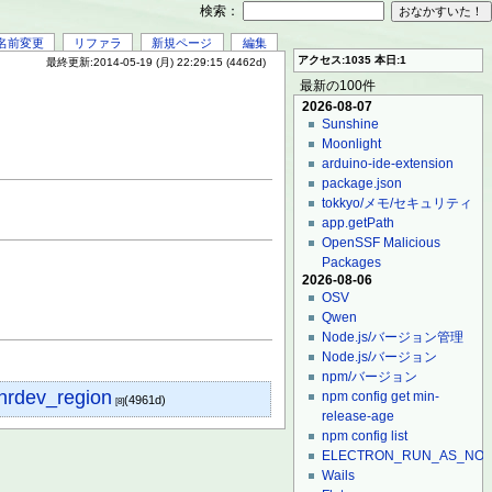
検索：
名前変更
リファラ
新規ページ
編集
アクセス:1035 本日:1
最終更新:2014-05-19 (月) 22:29:15 (4462d)
最新の100件
2026-08-07
Sunshine
Moonlight
arduino-ide-extension
package.json
tokkyo/メモ/セキュリティ
app.getPath
OpenSSF Malicious
Packages
2026-08-06
OSV
Qwen
Node.js/バージョン管理
Node.js/バージョン
npm/バージョン
chrdev_region
npm config get min-
(4961d)
[8]
release-age
npm config list
ELECTRON_RUN_AS_NO
Wails