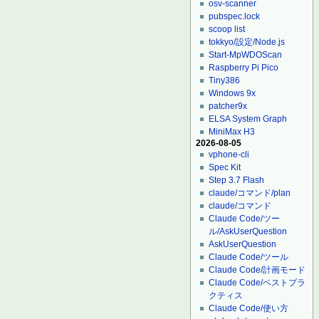
osv-scanner
pubspec.lock
scoop list
tokkyo/設定/Node.js
Start-MpWDOScan
Raspberry Pi Pico
Tiny386
Windows 9x
patcher9x
ELSA System Graph
MiniMax H3
2026-08-05
vphone-cli
Spec Kit
Step 3.7 Flash
claude/コマンド/plan
claude/コマンド
Claude Code/ツー
ル/AskUserQuestion
AskUserQuestion
Claude Code/ツール
Claude Code/計画モード
Claude Code/ベストプラ
クティス
Claude Code/使い方