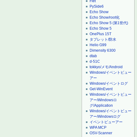
Flet
PySide6
Echo Show
Echo Show/root化
Echo Show 5 (第1世代)
Echo Show 5
OnePlus 15T
タブレット/防水
Helio G99
Dimensity 6300
dtab
d-51C
tokkyo/メモ/Android
Windows/イベントビュー
アー
Windows/イベントログ
Get-WinEvent
Windows/イベントビュー
アー/Windowsロ
グ/Application
Windows/イベントビュー
アー/Windowsログ
イベントビューアー
WPA MCP
OSV-Scanner