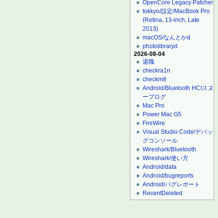
OpenCore Legacy Patcher
tokkyo/設定/MacBook Pro
(Retina, 13-inch, Late
2013)
macOS/なんとかd
photolibraryd
2026-08-04
退職
checkra1n
checkm8
Android/Bluetooth HCIスヌ
ープログ
Mac Pro
Power Mac G5
FireWire
Visual Studio Code/デバッ
グコンソール
Wireshark/Bluetooth
Wireshark/使い方
Android/data
Android/bugreports
Android/バグレポート
RecentDeleted