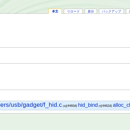
本文
リロード
差分
バックアップ
vers/usb/gadget/f_hid.c
alloc_
hid_bind
(4460d)
(4462d)
[11]
[7]