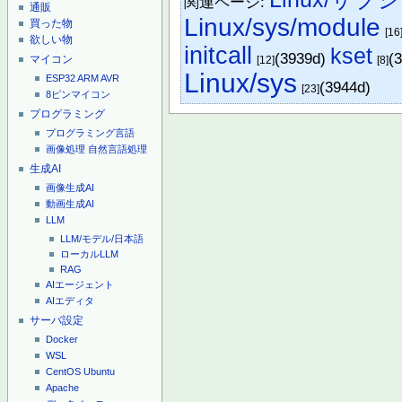
関連ページ:
通販
Linux/sys/module
買った物
[16
欲しい物
initcall
kset
(3939d)
(
マイコン
[12]
[8]
Linux/sys
ESP32
ARM
AVR
(3944d)
[23]
8ピンマイコン
プログラミング
プログラミング言語
画像処理
自然言語処理
生成AI
画像生成AI
動画生成AI
LLM
LLM/モデル/日本語
ローカルLLM
RAG
AIエージェント
AIエディタ
サーバ設定
Docker
WSL
CentOS
Ubuntu
Apache