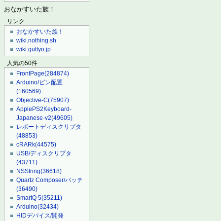
おなかすいた族！
リンク
おなかすいた族！
wiki.nothing.sh
wiki.guttyo.jp
人気の50件
FrontPage
(284874)
Arduino/ピン配置
(160569)
Objective-C
(75907)
ApplePS2Keyboard-
Japanese-v2
(49605)
レポートディスクリプタ
(48853)
cRARk
(44575)
USB/ディスクリプタ
(43711)
NSString
(36618)
Quartz Composer/パッチ
(36490)
SmartQ 5
(35211)
Arduino
(32434)
HIDデバイス/開発