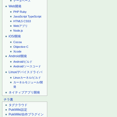
データベース
Web開発
PHP
Ruby
JavaScript
TypeScript
HTML5
CSS3
Webアプリ
Node.js
iOS/開発
Cocoa
Objective-C
Xcode
Android/開発
Android/ビルド
Android/ソースコード
Linux/デバイスドライバ
Linuxカーネル/ビルド
カーネルモジュール/開
発
ネイティブアプリ開発
チラ裏
タグクラウド
PukiWiki設定
PukiWiki/自作プラグイン