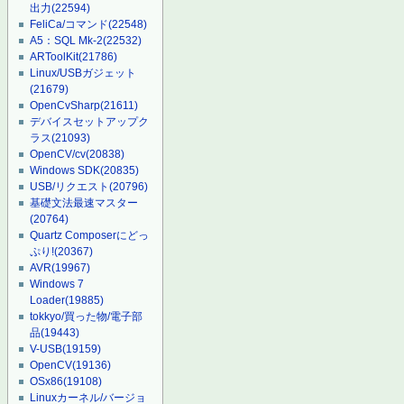
出力
(22594)
FeliCa/コマンド
(22548)
A5：SQL Mk-2
(22532)
ARToolKit
(21786)
Linux/USBガジェット
(21679)
OpenCvSharp
(21611)
デバイスセットアップク
ラス
(21093)
OpenCV/cv
(20838)
Windows SDK
(20835)
USB/リクエスト
(20796)
基礎文法最速マスター
(20764)
Quartz Composerにどっ
ぷり!
(20367)
AVR
(19967)
Windows 7
Loader
(19885)
tokkyo/買った物/電子部
品
(19443)
V-USB
(19159)
OpenCV
(19136)
OSx86
(19108)
Linuxカーネル/バージョ