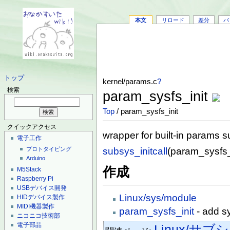
本文
リロード
差分
バ
トップ
kernel/params.c
?
検索
param_sysfs_init
Top
/ param_sysfs_init
クイックアクセス
wrapper for built-in params s
電子工作
subsys_initcall
(param_sysfs_i
プロトタイピング
Arduino
作成
M5Stack
Raspberry Pi
USBデバイス開発
Linux/sys/module
HIDデバイス製作
MIDI機器製作
param_sysfs_init
- add sy
ニコニコ技術部
電子部品
Linux/サ