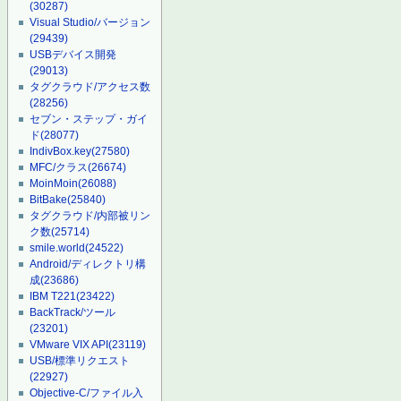
(30287)
Visual Studio/バージョン
(29439)
USBデバイス開発
(29013)
タグクラウド/アクセス数
(28256)
セブン・ステップ・ガイ
ド
(28077)
IndivBox.key
(27580)
MFC/クラス
(26674)
MoinMoin
(26088)
BitBake
(25840)
タグクラウド/内部被リン
ク数
(25714)
smile.world
(24522)
Android/ディレクトリ構
成
(23686)
IBM T221
(23422)
BackTrack/ツール
(23201)
VMware VIX API
(23119)
USB/標準リクエスト
(22927)
Objective-C/ファイル入