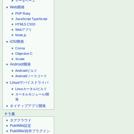
データベース
Web開発
PHP
Ruby
JavaScript
TypeScript
HTML5
CSS3
Webアプリ
Node.js
iOS/開発
Cocoa
Objective-C
Xcode
Android/開発
Android/ビルド
Android/ソースコード
Linux/デバイスドライバ
Linuxカーネル/ビルド
カーネルモジュール/開
発
ネイティブアプリ開発
チラ裏
タグクラウド
PukiWiki設定
PukiWiki/自作プラグイン