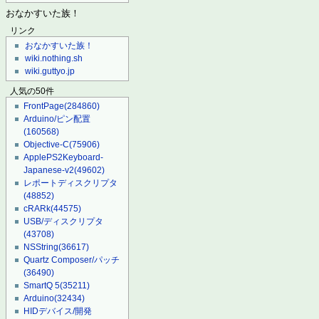
おなかすいた族！
リンク
おなかすいた族！
wiki.nothing.sh
wiki.guttyo.jp
人気の50件
FrontPage
(284860)
Arduino/ピン配置
(160568)
Objective-C
(75906)
ApplePS2Keyboard-
Japanese-v2
(49602)
レポートディスクリプタ
(48852)
cRARk
(44575)
USB/ディスクリプタ
(43708)
NSString
(36617)
Quartz Composer/パッチ
(36490)
SmartQ 5
(35211)
Arduino
(32434)
HIDデバイス/開発