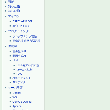
通販
買った物
欲しい物
マイコン
ESP32
ARM
AVR
8ピンマイコン
プログラミング
プログラミング言語
画像処理
自然言語処理
生成AI
画像生成AI
動画生成AI
LLM
LLM/モデル/日本語
ローカルLLM
RAG
AIエージェント
AIエディタ
サーバ設定
Docker
WSL
CentOS
Ubuntu
Apache