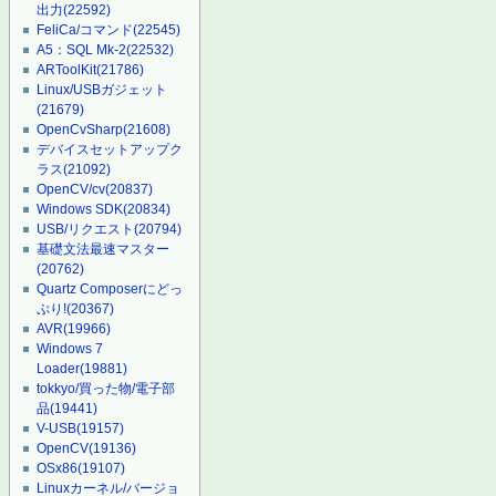
出力
(22592)
FeliCa/コマンド
(22545)
A5：SQL Mk-2
(22532)
ARToolKit
(21786)
Linux/USBガジェット
(21679)
OpenCvSharp
(21608)
デバイスセットアップク
ラス
(21092)
OpenCV/cv
(20837)
Windows SDK
(20834)
USB/リクエスト
(20794)
基礎文法最速マスター
(20762)
Quartz Composerにどっ
ぷり!
(20367)
AVR
(19966)
Windows 7
Loader
(19881)
tokkyo/買った物/電子部
品
(19441)
V-USB
(19157)
OpenCV
(19136)
OSx86
(19107)
Linuxカーネル/バージョ