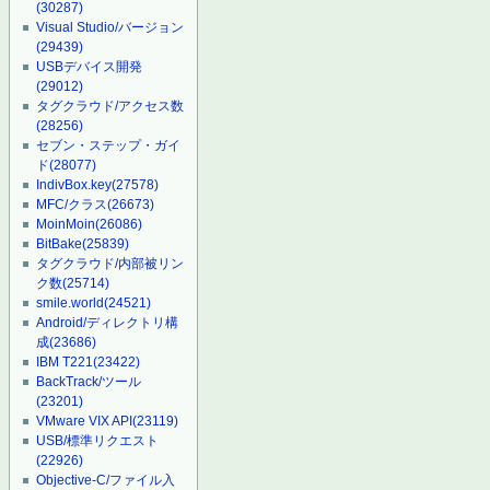
(30287)
Visual Studio/バージョン
(29439)
USBデバイス開発
(29012)
タグクラウド/アクセス数
(28256)
セブン・ステップ・ガイ
ド
(28077)
IndivBox.key
(27578)
MFC/クラス
(26673)
MoinMoin
(26086)
BitBake
(25839)
タグクラウド/内部被リン
ク数
(25714)
smile.world
(24521)
Android/ディレクトリ構
成
(23686)
IBM T221
(23422)
BackTrack/ツール
(23201)
VMware VIX API
(23119)
USB/標準リクエスト
(22926)
Objective-C/ファイル入