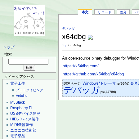
本文
リロード
差分
バ
デバッガ
x64dbg
Top
/ x64dbg
トップ
検索
An open-source binary debugger for Wind
https://x64dbg.com/
https://github.com/x64dbg/x64dbg
クイックアクセス
Windows/トレーサ
参考
電子工作
関連ページ:
(564d)
[1]
デバッガ
プロトタイピング
(4478d)
[55]
Arduino
M5Stack
Raspberry Pi
USBデバイス開発
HIDデバイス製作
MIDI機器製作
ニコニコ技術部
電子部品