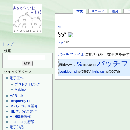
本文
リロード
差分
バ
%
%*
Top
/ %*
トップ
検索
バッチファイル
に渡された引数全体を表す
バッチフ
%
関連ページ:
(2309d)
[9]
build.cmd
help call
(3587d)
(3587d)
クイックアクセス
[3]
[0]
電子工作
プロトタイピング
Arduino
M5Stack
Raspberry Pi
USBデバイス開発
HIDデバイス製作
MIDI機器製作
ニコニコ技術部
電子部品