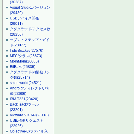
(30287)
Visual Studio/バージョン
(29439)
USBデバイス開発
(29011)
タグクラウド/アクセス数
(28256)
セブン・ステップ・ガイ
ド
(28077)
IndivBox.key
(27576)
MFC/クラス
(26673)
MoinMoin
(26086)
BitBake
(25839)
タグクラウド/内部被リン
ク数
(25714)
smile.world
(24521)
Android/ディレクトリ構
成
(23686)
IBM T221
(23420)
BackTrack/ツール
(23201)
VMware VIX API
(23118)
USB/標準リクエスト
(22926)
Objective-C/ファイル入