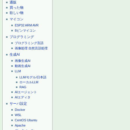
通販
買った物
欲しい物
マイコン
ESP32
ARM
AVR
8ピンマイコン
プログラミング
プログラミング言語
画像処理
自然言語処理
生成AI
画像生成AI
動画生成AI
LLM
LLM/モデル/日本語
ローカルLLM
RAG
AIエージェント
AIエディタ
サーバ設定
Docker
WSL
CentOS
Ubuntu
Apache