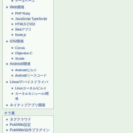
データベース
Web開発
PHP
Ruby
JavaScript
TypeScript
HTML5
CSS3
Webアプリ
Node.js
iOS/開発
Cocoa
Objective-C
Xcode
Android/開発
Android/ビルド
Android/ソースコード
Linux/デバイスドライバ
Linuxカーネル/ビルド
カーネルモジュール/開
発
ネイティブアプリ開発
チラ裏
タグクラウド
PukiWiki設定
PukiWiki/自作プラグイン