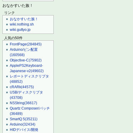
おなかすいた族！
リンク
おなかすいた族！
wiki.nothing.sh
wiki.guttyo.jp
人気の50件
FrontPage
(284845)
Arduino/ピン配置
(160568)
Objective-C
(75902)
ApplePS2Keyboard-
Japanese-v2
(49602)
レポートディスクリプタ
(48852)
cRARk
(44575)
USB/ディスクリプタ
(43708)
NSString
(36617)
Quartz Composer/パッチ
(36489)
SmartQ 5
(35211)
Arduino
(32434)
HIDデバイス/開発