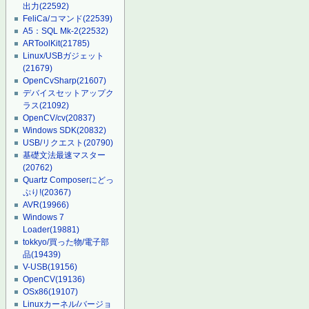
出力
(22592)
FeliCa/コマンド
(22539)
A5：SQL Mk-2
(22532)
ARToolKit
(21785)
Linux/USBガジェット
(21679)
OpenCvSharp
(21607)
デバイスセットアップク
ラス
(21092)
OpenCV/cv
(20837)
Windows SDK
(20832)
USB/リクエスト
(20790)
基礎文法最速マスター
(20762)
Quartz Composerにどっ
ぷり!
(20367)
AVR
(19966)
Windows 7
Loader
(19881)
tokkyo/買った物/電子部
品
(19439)
V-USB
(19156)
OpenCV
(19136)
OSx86
(19107)
Linuxカーネル/バージョ