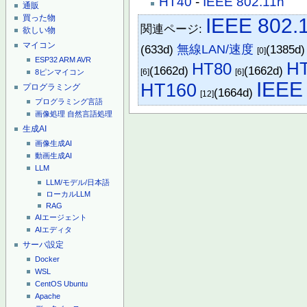
HT40
-
IEEE 802.11n
通販
買った物
IEEE 802.
関連ページ:
欲しい物
マイコン
(633d)
無線LAN/速度
(1385d
[0]
ESP32
ARM
AVR
H
HT80
(1662d)
(1662d)
[6]
[6]
8ピンマイコン
IEEE
HT160
プログラミング
(1664d)
[12]
プログラミング言語
画像処理
自然言語処理
生成AI
画像生成AI
動画生成AI
LLM
LLM/モデル/日本語
ローカルLLM
RAG
AIエージェント
AIエディタ
サーバ設定
Docker
WSL
CentOS
Ubuntu
Apache