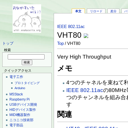
本文
リロード
差分
バ
IEEE 802.11ac
VHT80
Top
/ VHT80
トップ
検索
Very High Throughput
メモ
クイックアクセス
電子工作
4つのチャネルを束ねて
プロトタイピング
Arduino
IEEE 802.11ac
の80MH
M5Stack
つのチャンネルを組み合
Raspberry Pi
す
USBデバイス開発
HIDデバイス製作
関連
MIDI機器製作
ニコニコ技術部
電子部品