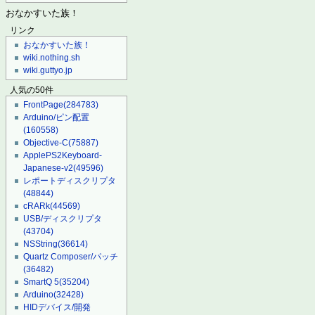
おなかすいた族！
リンク
おなかすいた族！
wiki.nothing.sh
wiki.guttyo.jp
人気の50件
FrontPage
(284783)
Arduino/ピン配置
(160558)
Objective-C
(75887)
ApplePS2Keyboard-
Japanese-v2
(49596)
レポートディスクリプタ
(48844)
cRARk
(44569)
USB/ディスクリプタ
(43704)
NSString
(36614)
Quartz Composer/パッチ
(36482)
SmartQ 5
(35204)
Arduino
(32428)
HIDデバイス/開発