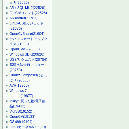
出力
(22590)
A5：SQL Mk-2
(22528)
FeliCa/コマンド
(22525)
ARToolKit
(21781)
Linux/USBガジェット
(21676)
OpenCvSharp
(21604)
デバイスセットアップク
ラス
(21088)
OpenCV/cv
(20835)
Windows SDK
(20826)
USB/リクエスト
(20784)
基礎文法最速マスター
(20758)
Quartz Composerにどっ
ぷり!
(20363)
AVR
(19960)
Windows 7
Loader
(19877)
tokkyo/買った物/電子部
品
(19432)
V-USB
(19152)
OpenCV
(19133)
OSx86
(19104)
Linuxカーネル/バージョ