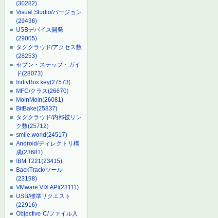
(30282)
Visual Studio/バージョン
(29436)
USBデバイス開発
(29005)
タグクラウド/アクセス数
(28253)
セブン・ステップ・ガイ
ド
(28073)
IndivBox.key
(27573)
MFC/クラス
(26670)
MoinMoin
(26081)
BitBake
(25837)
タグクラウド/内部被リン
ク数
(25712)
smile.world
(24517)
Android/ディレクトリ構
成
(23681)
IBM T221
(23415)
BackTrack/ツール
(23198)
VMware VIX API
(23111)
USB/標準リクエスト
(22916)
Objective-C/ファイル入