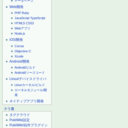
データベース
Web開発
PHP
Ruby
JavaScript
TypeScript
HTML5
CSS3
Webアプリ
Node.js
iOS/開発
Cocoa
Objective-C
Xcode
Android/開発
Android/ビルド
Android/ソースコード
Linux/デバイスドライバ
Linuxカーネル/ビルド
カーネルモジュール/開
発
ネイティブアプリ開発
チラ裏
タグクラウド
PukiWiki設定
PukiWiki/自作プラグイン