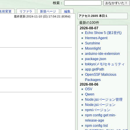
検索：
名前変更
リファラ
新規ページ
編集
アクセス:2605 本日:1
最終更新:2024-11-10 (日) 17:04:21 (636d)
最新の100件
2026-08-07
Echo Show 5 (第1世代)
Hermes Agent
Sunshine
Moonlight
arduino-ide-extension
package.json
tokkyo/メモ/セキュリティ
app.getPath
OpenSSF Malicious
Packages
2026-08-06
OSV
Qwen
Node.js/バージョン管理
Node.js/バージョン
npm/バージョン
npm config get min-
release-age
npm config list