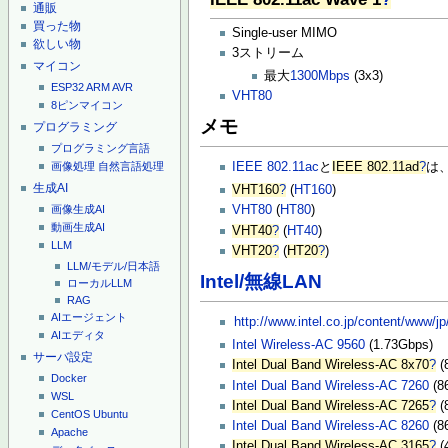
通販
買った物
Single-user MIMO
欲しい物
3ストリーム
マイコン
最大
1300Mbps
(3x3)
ESP32
ARM
AVR
VHT80
8ピンマイコン
メモ
プログラミング
プログラミング言語
画像処理
自然言語処理
IEEE 802.11ac
と
IEEE 802.11ad
?
は
生成AI
VHT160
?
(
HT160
)
画像生成AI
VHT80
(
HT80
)
動画生成AI
VHT40
?
(
HT40
)
LLM
VHT20
?
(
HT20
?
)
LLM/モデル/日本語
Intel/無線LAN
ローカルLLM
RAG
AIエージェント
http://www.intel.co.jp/content/www/jp
AIエディタ
Intel Wireless-AC 9560
(1.73Gbps)
サーバ設定
Intel Dual Band Wireless-AC 8x70
?
(
Docker
Intel Dual Band Wireless-AC 7260
(8
WSL
Intel Dual Band Wireless-AC 7265
?
(
CentOS
Ubuntu
Intel Dual Band Wireless-AC 8260
(8
Apache
Intel Dual Band Wireless-AC 3165
?
(