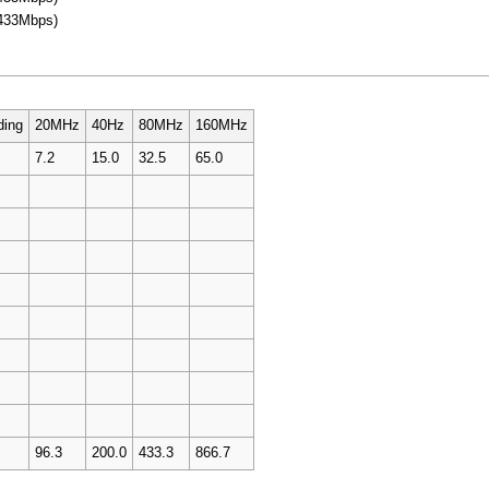
433Mbps)
ding
20MHz
40Hz
80MHz
160MHz
7.2
15.0
32.5
65.0
96.3
200.0
433.3
866.7