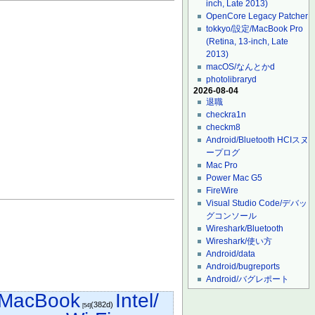
inch, Late 2013)
OpenCore Legacy Patcher
tokkyo/設定/MacBook Pro
(Retina, 13-inch, Late
2013)
macOS/なんとかd
photolibraryd
2026-08-04
退職
checkra1n
checkm8
Android/Bluetooth HCIスヌ
ープログ
Mac Pro
Power Mac G5
FireWire
Visual Studio Code/デバッ
グコンソール
Wireshark/Bluetooth
Wireshark/使い方
Android/data
Android/bugreports
Android/バグレポート
MacBook
Intel/
(382d)
[54]