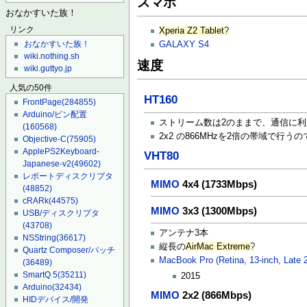
スマホ
おなかすいた族！
リンク
Xperia Z2 Tablet
?
おなかすいた族！
GALAXY S4
wiki.nothing.sh
速度
wiki.guttyo.jp
人気の50件
HT160
FrontPage
(284855)
Arduino/ピン配置
ストリーム数は2のままで、通信に利用
(160568)
2x2 の866MHzを2倍の帯域で行うので
Objective-C
(75905)
ApplePS2Keyboard-
VHT80
Japanese-v2
(49602)
レポートディスクリプタ
MIMO
4x4 (1733Mbps)
(48852)
cRARk
(44575)
MIMO
3x3 (1300Mbps)
USB/ディスクリプタ
(43708)
アンテナ3本
NSString
(36617)
縦長の
AirMac Extreme
?
Quartz Composer/パッチ
MacBook Pro (Retina, 13-inch, Late 
(36489)
SmartQ 5
(35211)
2015
Arduino
(32434)
MIMO
2x2 (866Mbps)
HIDデバイス/開発