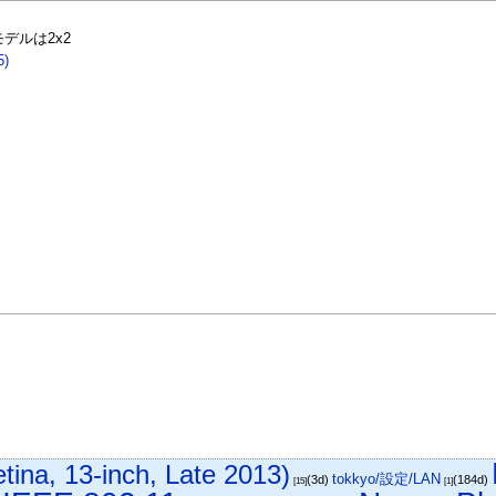
モデルは2x2
5)
ina, 13-inch, Late 2013)
tokkyo/設定/LAN
(3d)
(184d)
[15]
[1]