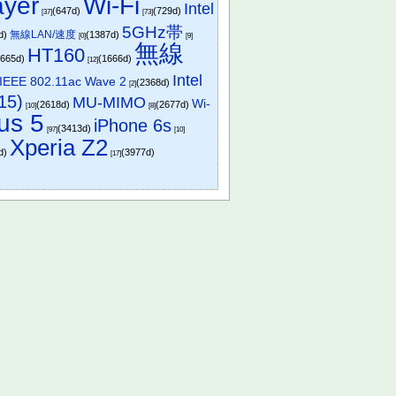
ayer
Wi-Fi
Intel
(647d)
(729d)
[37]
[73]
5GHz帯
無線LAN/速度
d)
(1387d)
[0]
[9]
無線
HT160
1665d)
(1666d)
[12]
Intel
IEEE 802.11ac Wave 2
(2368d)
[2]
15)
MU-MIMO
Wi-
(2618d)
(2677d)
[10]
[8]
us 5
iPhone 6s
(3413d)
[97]
[10]
Xperia Z2
d)
(3977d)
[17]