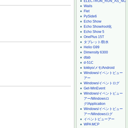
ELECTRON_RUN_AS_NO
Wails
Flet
PySide6
Echo Show
Echo Show/root化
Echo Show 5
OnePlus 15T
タブレット/防水
Helio G99
Dimensity 6300
dtab
d-51C
tokkyo/メモ/Android
Windows/イベントビュー
アー
Windows/イベントログ
Get-WinEvent
Windows/イベントビュー
アー/Windowsロ
グ/Application
Windows/イベントビュー
アー/Windowsログ
イベントビューアー
WPA MCP