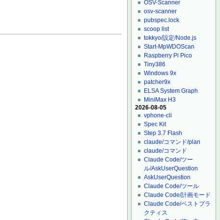
OSV-Scanner
osv-scanner
pubspec.lock
scoop list
tokkyo/設定/Node.js
Start-MpWDOScan
Raspberry Pi Pico
Tiny386
Windows 9x
patcher9x
ELSA System Graph
MiniMax H3
2026-08-05
vphone-cli
Spec Kit
Step 3.7 Flash
claude/コマンド/plan
claude/コマンド
Claude Code/ツー
ル/AskUserQuestion
AskUserQuestion
Claude Code/ツール
Claude Code/計画モード
Claude Code/ベストプラ
クティス