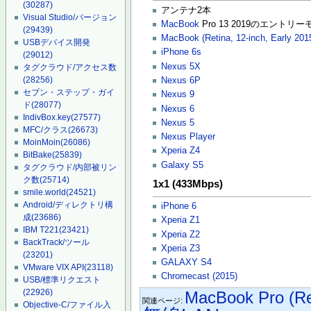
(30287)
アンテナ2本
Visual Studio/バージョン
MacBook
Pro 13 2019のエントリー
(29439)
MacBook (Retina, 12-inch, Early 201
USBデバイス開発
iPhone 6s
(29012)
Nexus 5X
タグクラウド/アクセス数
(28256)
Nexus 6P
セブン・ステップ・ガイ
Nexus 9
ド
(28077)
Nexus 6
IndivBox.key
(27577)
Nexus 5
MFC/クラス
(26673)
Nexus Player
MoinMoin
(26086)
Xperia Z4
BitBake
(25839)
Galaxy S5
タグクラウド/内部被リン
ク数
(25714)
1x1 (433Mbps)
smile.world
(24521)
Android/ディレクトリ構
iPhone 6
成
(23686)
Xperia Z1
IBM T221
(23421)
Xperia Z2
BackTrack/ツール
Xperia Z3
(23201)
GALAXY S4
VMware VIX API
(23118)
Chromecast (2015)
USB/標準リクエスト
(22926)
MacBook Pro (Ret
関連ページ:
Objective-C/ファイル入