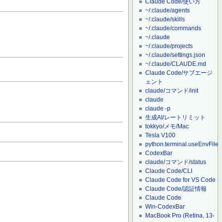
Claude Code/使い方
~/.claude/agents
~/.claude/skills
~/.claude/commands
~/.claude
~/.claude/projects
~/.claude/settings.json
~/.claude/CLAUDE.md
Claude Code/サブエージ
ェント
claude/コマンド/init
claude
claude -p
生成AI/レートリミット
tokkyo/メモ/Mac
Tesla V100
python.terminal.useEnvFile
CodexBar
claude/コマンド/status
Claude Code/CLI
Claude Code for VS Code
Claude Code/認証情報
Claude Code
Win-CodexBar
MacBook Pro (Retina, 13-