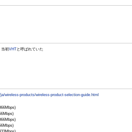
、当初
VHT
と呼ばれていた
/ja/wireless-products/wireless-product-selection-guide.html
866Mbps)
66Mbps)
866Mbps)
66Mbps)
433Mbps)