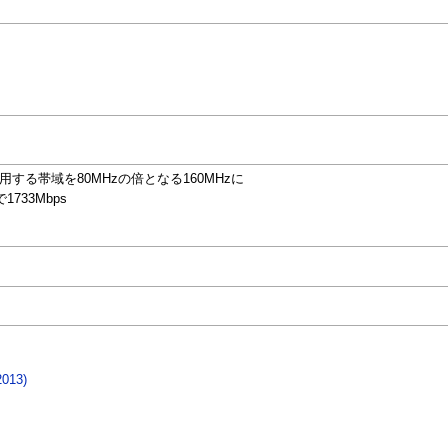
する帯域を80MHzの倍となる160MHzに
1733Mbps
2013)