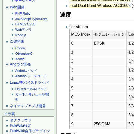
データベース
Intel Dual Band Wireless-AC 3160
?
(
Web開発
速度
PHP
Ruby
JavaScript
TypeScript
HTML5
CSS3
per stream
Webアプリ
MCS Index
モジュレーション
Co
Node.js
iOS/開発
0
BPSK
1/2
Cocoa
1
1/2
Objective-C
Xcode
2
3/4
Android/開発
3
1/2
Android/ビルド
Android/ソースコード
4
3/4
Linux/デバイスドライバ
5
2/3
Linuxカーネル/ビルド
カーネルモジュール/開
6
3/4
発
ネイティブアプリ開発
7
5/6
チラ裏
8
3/4
タグクラウド
9
256-QAM
5/6
PukiWiki設定
PukiWiki/自作プラグイン