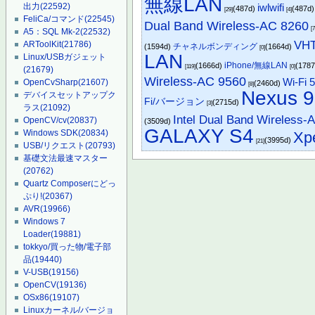
無線LAN
出力
(22592)
iwlwifi
(487d)
(487d
[29]
[4]
FeliCa/コマンド
(22545)
Dual Band Wireless-AC 8260
[7
A5：SQL Mk-2
(22532)
VH
ARToolKit
(21786)
チャネルボンディング
(1594d)
(1664d)
[0]
LAN
Linux/USBガジェット
iPhone/無線LAN
(1666d)
(178
[119]
[0]
(21679)
Wireless-AC 9560
Wi-Fi 
OpenCvSharp
(21607)
(2460d)
[8]
Nexus 9
デバイスセットアップク
Fi/バージョン
(2715d)
[3]
ラス
(21092)
Intel Dual Band Wireless-
OpenCV/cv
(20837)
(3509d)
GALAXY S4
Windows SDK
(20834)
Xp
(3995d)
[21]
USB/リクエスト
(20793)
基礎文法最速マスター
(20762)
Quartz Composerにどっ
ぷり!
(20367)
AVR
(19966)
Windows 7
Loader
(19881)
tokkyo/買った物/電子部
品
(19440)
V-USB
(19156)
OpenCV
(19136)
OSx86
(19107)
Linuxカーネル/バージョ