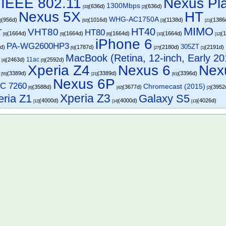
IEEE 802.11
Nexus Pl
1300Mbps
)
(636d)
(636d)
[33]
[2]
Nexus 5X
HT
WHG-AC1750A
(956d)
(1016d)
(1138d)
(1386
]
[92]
[3]
[21]
MIMO
HT40
VHT80
T
HT80
(1664d)
(1664d)
(1664d)
(1664d)
(
[6]
[9]
[6]
[10]
[12]
iPhone 6
PA-WG2600HP3
305ZT
7d)
(1787d)
(2180d)
(2191d)
[6]
[27]
[1]
MacBook (Retina, 12-inch, Early 20
5
11ac
(2463d)
(2592d)
[4]
[0]
Xperia Z4
Nexus 6
Nex
(3389d)
(3389d)
(3396d)
[55]
[21]
[61]
Nexus 6P
AC 7260
Chromecast (2015)
(3588d)
(3677d)
(3952
[6]
[42]
[2]
Xperia Z3
eria Z1
Galaxy S5
(4000d)
(4000d)
(4026d)
[12]
[14]
[13]