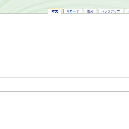
本文
リロード
差分
バックアップ