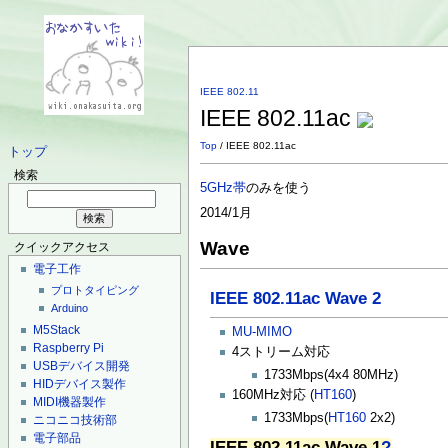
IEEE 802.11
IEEE 802.11ac
Top
/ IEEE 802.11ac
トップ
検索
5GHz帯
のみを使う
2014/1月
Wave
クイックアクセス
電子工作
プロトタイピング
IEEE 802.11ac Wave 2
Arduino
M5Stack
MU-MIMO
Raspberry Pi
4ストリーム対応
USBデバイス開発
1733Mbps(4x4 80MHz)
HIDデバイス製作
160MHz対応 (
HT160
)
MIDI機器製作
1733Mbps(
HT160
2x2)
ニコニコ技術部
電子部品
IEEE 802.11ac Wave 1
?