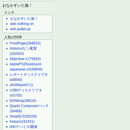
おなかすいた族！
リンク
おなかすいた族！
wiki.nothing.sh
wiki.guttyo.jp
人気の50件
FrontPage
(284810)
Arduino/ピン配置
(160563)
Objective-C
(75893)
ApplePS2Keyboard-
Japanese-v2
(49600)
レポートディスクリプタ
(48848)
cRARk
(44571)
USB/ディスクリプタ
(43705)
NSString
(36616)
Quartz Composer/パッチ
(36486)
SmartQ 5
(35209)
Arduino
(32431)
HIDデバイス/開発