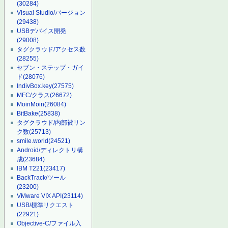
(30284)
Visual Studio/バージョン
(29438)
USBデバイス開発
(29008)
タグクラウド/アクセス数
(28255)
セブン・ステップ・ガイ
ド
(28076)
IndivBox.key
(27575)
MFC/クラス
(26672)
MoinMoin
(26084)
BitBake
(25838)
タグクラウド/内部被リン
ク数
(25713)
smile.world
(24521)
Android/ディレクトリ構
成
(23684)
IBM T221
(23417)
BackTrack/ツール
(23200)
VMware VIX API
(23114)
USB/標準リクエスト
(22921)
Objective-C/ファイル入