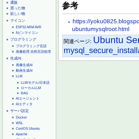
通販
参考
買った物
欲しい物
https://yoku0825.blogsp
マイコン
ESP32
ARM
AVR
ubuntumysqlroot.html
8ピンマイコン
Ubuntu Se
プログラミング
関連ページ:
プログラミング言語
mysql_secure_install
画像処理
自然言語処理
生成AI
画像生成AI
動画生成AI
LLM
LLM/モデル/日本語
ローカルLLM
RAG
AIエージェント
AIエディタ
サーバ設定
Docker
WSL
CentOS
Ubuntu
Apache