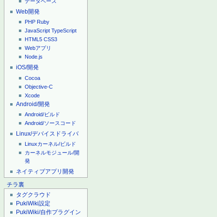
データベース
Web開発
PHP
Ruby
JavaScript
TypeScript
HTML5
CSS3
Webアプリ
Node.js
iOS/開発
Cocoa
Objective-C
Xcode
Android/開発
Android/ビルド
Android/ソースコード
Linux/デバイスドライバ
Linuxカーネル/ビルド
カーネルモジュール/開
発
ネイティブアプリ開発
チラ裏
タグクラウド
PukiWiki設定
PukiWiki/自作プラグイン