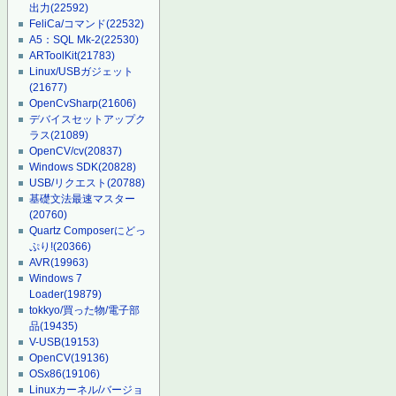
出力
(22592)
FeliCa/コマンド
(22532)
A5：SQL Mk-2
(22530)
ARToolKit
(21783)
Linux/USBガジェット
(21677)
OpenCvSharp
(21606)
デバイスセットアップク
ラス
(21089)
OpenCV/cv
(20837)
Windows SDK
(20828)
USB/リクエスト
(20788)
基礎文法最速マスター
(20760)
Quartz Composerにどっ
ぷり!
(20366)
AVR
(19963)
Windows 7
Loader
(19879)
tokkyo/買った物/電子部
品
(19435)
V-USB
(19153)
OpenCV
(19136)
OSx86
(19106)
Linuxカーネル/バージョ