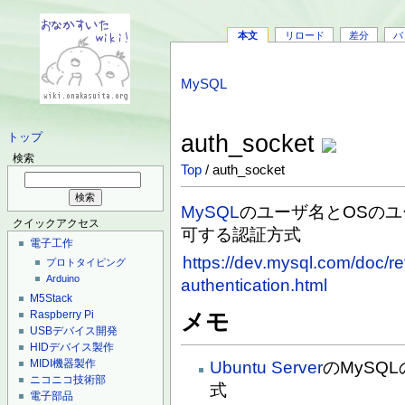
本文
リロード
差分
バ
MySQL
auth_socket
トップ
検索
Top
/ auth_socket
MySQL
のユーザ名とOSの
クイックアクセス
可する認証方式
電子工作
https://dev.mysql.com/doc/re
プロトタイピング
Arduino
authentication.html
M5Stack
Raspberry Pi
メモ
USBデバイス開発
HIDデバイス製作
MIDI機器製作
Ubuntu Server
のMySQL
ニコニコ技術部
式
電子部品