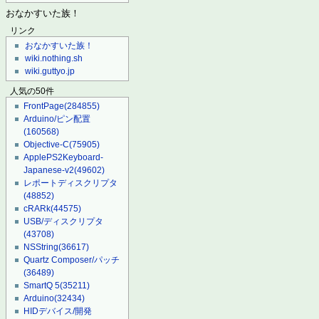
おなかすいた族！
リンク
おなかすいた族！
wiki.nothing.sh
wiki.guttyo.jp
人気の50件
FrontPage
(284855)
Arduino/ピン配置
(160568)
Objective-C
(75905)
ApplePS2Keyboard-
Japanese-v2
(49602)
レポートディスクリプタ
(48852)
cRARk
(44575)
USB/ディスクリプタ
(43708)
NSString
(36617)
Quartz Composer/パッチ
(36489)
SmartQ 5
(35211)
Arduino
(32434)
HIDデバイス/開発