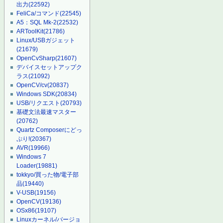
出力
(22592)
FeliCa/コマンド
(22545)
A5：SQL Mk-2
(22532)
ARToolKit
(21786)
Linux/USBガジェット
(21679)
OpenCvSharp
(21607)
デバイスセットアップク
ラス
(21092)
OpenCV/cv
(20837)
Windows SDK
(20834)
USB/リクエスト
(20793)
基礎文法最速マスター
(20762)
Quartz Composerにどっ
ぷり!
(20367)
AVR
(19966)
Windows 7
Loader
(19881)
tokkyo/買った物/電子部
品
(19440)
V-USB
(19156)
OpenCV
(19136)
OSx86
(19107)
Linuxカーネル/バージョ