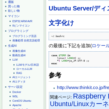
通販
買った物
Ubuntu Server/デ
欲しい物
マイコン
文字化け
ESP32
ARM
AVR
8ピンマイコン
プログラミング
~/.bashrc
プログラミング言語
画像処理
自然言語処理
の最後に下記を追加(
ロケー
生成AI
画像生成AI
case
$TERM
in
動画生成AI
    linux
)
LANG
=C 
;;
LLM
*
)
LANG
=ja_JP.UTF-8 
;;
esac
LLM/モデル/日本語
ローカルLLM
RAG
参考
AIエージェント
AIエディタ
http://www.thinkit.co.jp/fr
サーバ設定
Docker
Raspberry 
関連ページ:
WSL
CentOS
Ubuntu
Ubuntu/Linuxカー
Apache