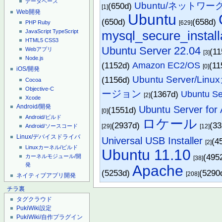
データベース
Ubuntu/ネットワー
(650d)
[1]
Web開発
Ubuntu
(650d)
(658d)
[629]
PHP
Ruby
mysql_secure_install
JavaScript
TypeScript
HTML5
CSS3
Ubuntu Server 22.04
Webアプリ
(1
[3]
Node.js
(1152d)
Amazon EC2/OS
(1
[0]
iOS/開発
Ubuntu Server/Li
(1156d)
Cocoa
Objective-C
ージョン
(1367d)
Ubuntu S
[2]
Xcode
Android/開発
Ubuntu Server fo
(1551d)
[0]
Android/ビルド
ロケール
(2937d)
(3
[29]
[12]
Android/ソースコード
Linux/デバイスドライバ
Universal USB Installer
(4
[2]
Linuxカーネル/ビルド
Ubuntu 11.10
(495
カーネルモジュール/開
[38]
発
Apache
(5253d)
(5290
[208]
ネイティブアプリ開発
チラ裏
タグクラウド
PukiWiki設定
PukiWiki/自作プラグイン