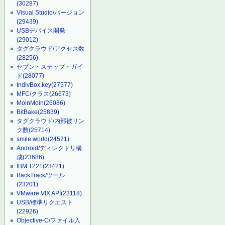
(30287)
Visual Studio/バージョン
(29439)
USBデバイス開発
(29012)
タグクラウド/アクセス数
(28256)
セブン・ステップ・ガイ
ド
(28077)
IndivBox.key
(27577)
MFC/クラス
(26673)
MoinMoin
(26086)
BitBake
(25839)
タグクラウド/内部被リン
ク数
(25714)
smile.world
(24521)
Android/ディレクトリ構
成
(23686)
IBM T221
(23421)
BackTrack/ツール
(23201)
VMware VIX API
(23118)
USB/標準リクエスト
(22926)
Objective-C/ファイル入