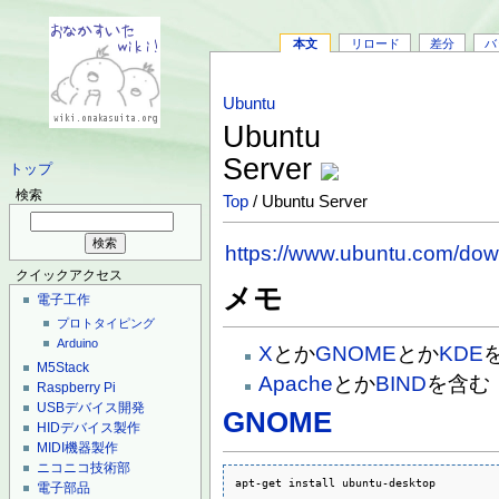
本文
リロード
差分
バ
Ubuntu
Ubuntu
Server
トップ
検索
Top
/ Ubuntu Server
https://www.ubuntu.com/dow
クイックアクセス
メモ
電子工作
プロトタイピング
Arduino
X
とか
GNOME
とか
KDE
M5Stack
Apache
とか
BIND
を含む
Raspberry Pi
USBデバイス開発
GNOME
HIDデバイス製作
MIDI機器製作
ニコニコ技術部
apt-get install ubuntu-desktop
電子部品