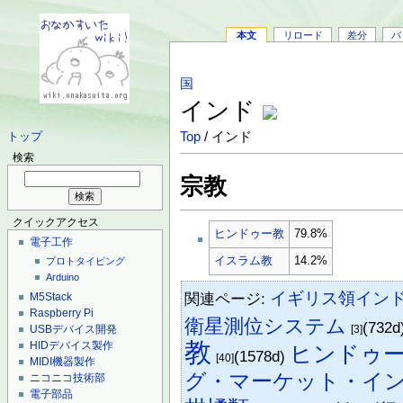
本文
リロード
差分
バ
国
インド
Top
/ インド
トップ
検索
宗教
クイックアクセス
ヒンドゥー教
79.8%
電子工作
イスラム教
14.2%
プロトタイピング
Arduino
イギリス領イン
関連ページ:
M5Stack
Raspberry Pi
衛星測位システム
(732d
USBデバイス開発
[3]
教
HIDデバイス製作
ヒンドゥ
(1578d)
[40]
MIDI機器製作
グ・マーケット・イ
ニコニコ技術部
電子部品