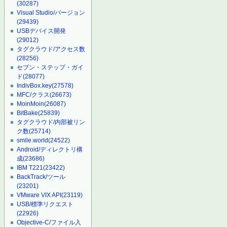
(30287)
Visual Studio/バージョン
(29439)
USBデバイス開発
(29012)
タグクラウド/アクセス数
(28256)
セブン・ステップ・ガイ
ド
(28077)
IndivBox.key
(27578)
MFC/クラス
(26673)
MoinMoin
(26087)
BitBake
(25839)
タグクラウド/内部被リン
ク数
(25714)
smile.world
(24522)
Android/ディレクトリ構
成
(23686)
IBM T221
(23422)
BackTrack/ツール
(23201)
VMware VIX API
(23119)
USB/標準リクエスト
(22926)
Objective-C/ファイル入