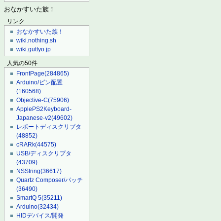
おなかすいた族！
リンク
おなかすいた族！
wiki.nothing.sh
wiki.guttyo.jp
人気の50件
FrontPage
(284865)
Arduino/ピン配置
(160568)
Objective-C
(75906)
ApplePS2Keyboard-
Japanese-v2
(49602)
レポートディスクリプタ
(48852)
cRARk
(44575)
USB/ディスクリプタ
(43709)
NSString
(36617)
Quartz Composer/パッチ
(36490)
SmartQ 5
(35211)
Arduino
(32434)
HIDデバイス/開発