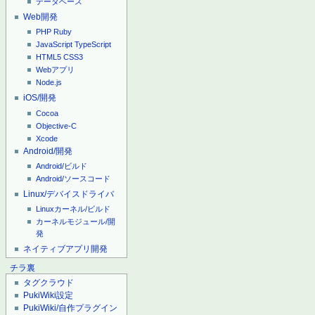
データベース
Web開発
PHP
Ruby
JavaScript
TypeScript
HTML5
CSS3
Webアプリ
Node.js
iOS/開発
Cocoa
Objective-C
Xcode
Android/開発
Android/ビルド
Android/ソースコード
Linux/デバイスドライバ
Linuxカーネル/ビルド
カーネルモジュール/開
発
ネイティブアプリ開発
チラ裏
タグクラウド
PukiWiki設定
PukiWiki/自作プラグイン