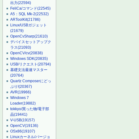
出力
(22594)
FeliCa/コマンド
(22545)
A5：SQL Mk-2
(22532)
ARToolKit
(21786)
Linux/USBガジェット
(21679)
OpenCvSharp
(21610)
デバイスセットアップク
ラス
(21093)
OpenCV/cv
(20838)
Windows SDK
(20835)
USB/リクエスト
(20794)
基礎文法最速マスター
(20764)
Quartz Composerにどっ
ぷり!
(20367)
AVR
(19966)
Windows 7
Loader
(19882)
tokkyo/買った物/電子部
品
(19441)
V-USB
(19157)
OpenCV
(19136)
OSx86
(19107)
Linuxカーネル/バージョ