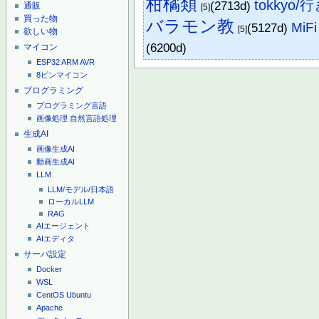
柑橘類
tokkyo
(2713d)
通販
[5]
買った物
バラモン教
MiFi
(5127d)
[5]
欲しい物
(6200d)
マイコン
ESP32
ARM
AVR
8ピンマイコン
プログラミング
プログラミング言語
画像処理
自然言語処理
生成AI
画像生成AI
動画生成AI
LLM
LLM/モデル/日本語
ローカルLLM
RAG
AIエージェント
AIエディタ
サーバ設定
Docker
WSL
CentOS
Ubuntu
Apache