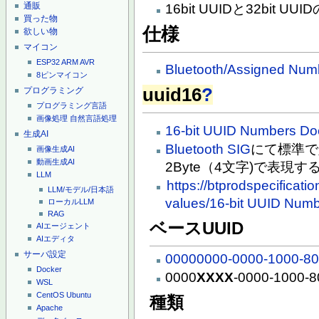
通販
16bit UUIDと32bi
買った物
仕様
欲しい物
マイコン
ESP32
ARM
AVR
Bluetooth/Assigned Num
8ピンマイコン
uuid16
?
プログラミング
プログラミング言語
画像処理
自然言語処理
16-bit UUID Numbers D
生成AI
Bluetooth SIG
にて標準で
画像生成AI
動画生成AI
2Byte（4文字)で表現
LLM
https://btprodspecificati
LLM/モデル/日本語
values/16-bit UUID Num
ローカルLLM
RAG
ベースUUID
AIエージェント
AIエディタ
サーバ設定
00000000-0000-1000-80
Docker
0000
XXXX
-0000-1000-8
WSL
CentOS
Ubuntu
種類
Apache