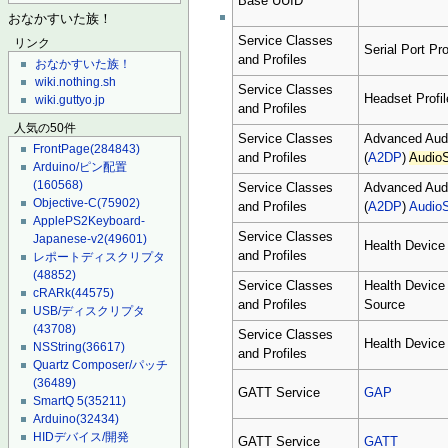
Base UUID
おなかすいた族！
Service Classes
リンク
Serial Port Prof
and Profiles
おなかすいた族！
wiki.nothing.sh
Service Classes
Headset Profil
wiki.guttyo.jp
and Profiles
人気の50件
Service Classes
Advanced Audio
FrontPage
(284843)
and Profiles
(
A2DP
)
Audio
Arduino/ピン配置
(160568)
Service Classes
Advanced Audio
Objective-C
(75902)
and Profiles
(
A2DP
)
Audio
ApplePS2Keyboard-
Service Classes
Japanese-v2
(49601)
Health Device 
and Profiles
レポートディスクリプタ
(48852)
Service Classes
Health Device 
cRARk
(44575)
and Profiles
Source
USB/ディスクリプタ
(43708)
Service Classes
Health Device 
NSString
(36617)
and Profiles
Quartz Composer/パッチ
(36489)
GATT Service
GAP
SmartQ 5
(35211)
Arduino
(32434)
HIDデバイス/開発
GATT Service
GATT