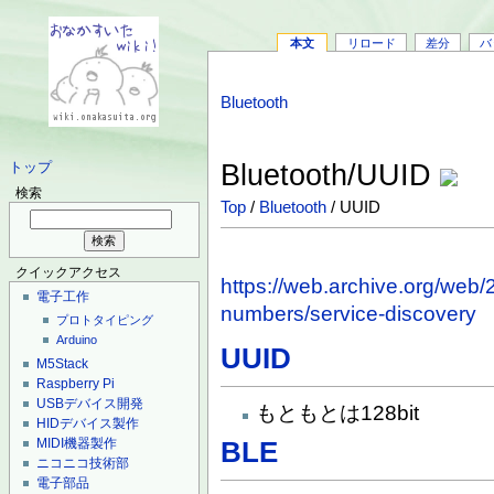
本文
リロード
差分
バ
Bluetooth
Bluetooth/UUID
トップ
検索
Top
/
Bluetooth
/ UUID
クイックアクセス
https://web.archive.org/web
電子工作
numbers/service-discovery
プロトタイピング
Arduino
UUID
M5Stack
Raspberry Pi
USBデバイス開発
もともとは128bit
HIDデバイス製作
MIDI機器製作
BLE
ニコニコ技術部
電子部品