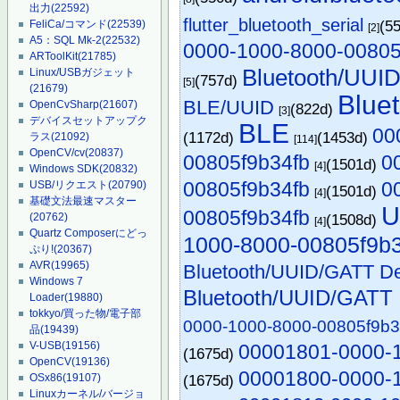
出力
(22592)
flutter_bluetooth_serial
(5
FeliCa/コマンド
(22539)
[2]
A5：SQL Mk-2
(22532)
0000-1000-8000-00805
ARToolKit
(21785)
Bluetooth/UUI
Linux/USBガジェット
(757d)
[5]
(21679)
Blu
BLE/UUID
OpenCvSharp
(21607)
(822d)
[3]
デバイスセットアップク
BLE
00
(1172d)
(1453d)
ラス
(21092)
[114]
OpenCV/cv
(20837)
00805f9b34fb
0
(1501d)
[4]
Windows SDK
(20832)
00805f9b34fb
0
USB/リクエスト
(20790)
(1501d)
[4]
基礎文法最速マスター
U
00805f9b34fb
(20762)
(1508d)
[4]
Quartz Composerにどっ
1000-8000-00805f9b
ぷり!
(20367)
AVR
(19965)
Bluetooth/UUID/GATT De
Windows 7
Bluetooth/UUID/GATT 
Loader
(19880)
tokkyo/買った物/電子部
0000-1000-8000-00805f9b3
品
(19439)
V-USB
(19156)
00001801-0000-1
(1675d)
OpenCV
(19136)
00001800-0000-1
OSx86
(19107)
(1675d)
Linuxカーネル/バージョ