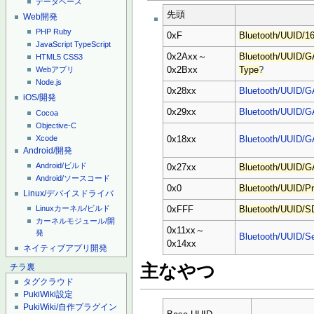
データベース
先頭
Web開発
PHP
Ruby
0xF
Bluetooth/UUID/16
JavaScript
TypeScript
0x2Axx～
Bluetooth/UUID/GA
HTML5
CSS3
0x2Bxx
Type
?
Webアプリ
Node.js
0x28xx
Bluetooth/UUID/G
iOS/開発
0x29xx
Bluetooth/UUID/G
Cocoa
Objective-C
Xcode
0x18xx
Bluetooth/UUID/G
Android/開発
Android/ビルド
0x27xx
Bluetooth/UUID/G
Android/ソースコード
0x0
Bluetooth/UUID/Pro
Linux/デバイスドライバ
Linuxカーネル/ビルド
0xFFF
Bluetooth/UUID/
カーネルモジュール/開
0x11xx～
発
Bluetooth/UUID/Se
0x14xx
ネイティブアプリ開発
主なやつ
チラ裏
タグクラウド
PukiWiki設定
PukiWiki/自作プラグイン