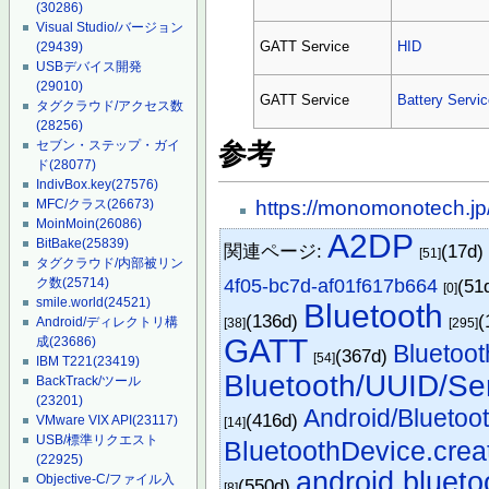
(30286)
Visual Studio/バージョン
GATT Service
HID
(29439)
USBデバイス開発
(29010)
GATT Service
Battery Servi
タグクラウド/アクセス数
(28256)
セブン・ステップ・ガイ
参考
ド
(28077)
IndivBox.key
(27576)
MFC/クラス
(26673)
https://monomonotech.jp
MoinMoin
(26086)
A2DP
BitBake
(25839)
関連ページ:
(17d
[51]
タグクラウド/内部被リン
ク数
(25714)
4f05-bc7d-af01f617b664
(51
[0]
smile.world
(24521)
Bluetooth
(136d)
(
Android/ディレクトリ構
[38]
[295]
GATT
成
(23686)
Bluetoo
(367d)
[54]
IBM T221
(23419)
Bluetooth/UUID/Ser
BackTrack/ツール
(23201)
Android/Bluetoo
(416d)
VMware VIX API
(23117)
[14]
USB/標準リクエスト
BluetoothDevice.cre
(22925)
android.bluet
Objective-C/ファイル入
(550d)
[8]