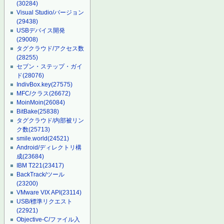
(30284)
Visual Studio/バージョン
(29438)
USBデバイス開発
(29008)
タグクラウド/アクセス数
(28255)
セブン・ステップ・ガイ
ド
(28076)
IndivBox.key
(27575)
MFC/クラス
(26672)
MoinMoin
(26084)
BitBake
(25838)
タグクラウド/内部被リン
ク数
(25713)
smile.world
(24521)
Android/ディレクトリ構
成
(23684)
IBM T221
(23417)
BackTrack/ツール
(23200)
VMware VIX API
(23114)
USB/標準リクエスト
(22921)
Objective-C/ファイル入