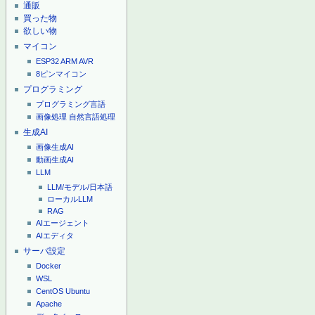
通販
買った物
欲しい物
マイコン
ESP32
ARM
AVR
8ピンマイコン
プログラミング
プログラミング言語
画像処理
自然言語処理
生成AI
画像生成AI
動画生成AI
LLM
LLM/モデル/日本語
ローカルLLM
RAG
AIエージェント
AIエディタ
サーバ設定
Docker
WSL
CentOS
Ubuntu
Apache