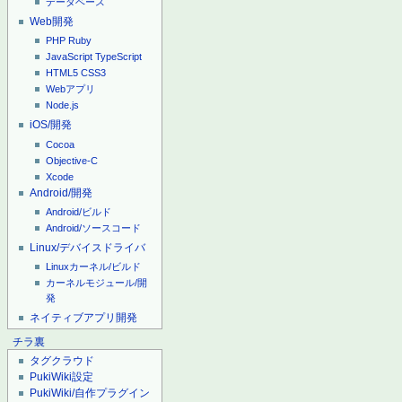
データベース
Web開発
PHP
Ruby
JavaScript
TypeScript
HTML5
CSS3
Webアプリ
Node.js
iOS/開発
Cocoa
Objective-C
Xcode
Android/開発
Android/ビルド
Android/ソースコード
Linux/デバイスドライバ
Linuxカーネル/ビルド
カーネルモジュール/開
発
ネイティブアプリ開発
チラ裏
タグクラウド
PukiWiki設定
PukiWiki/自作プラグイン