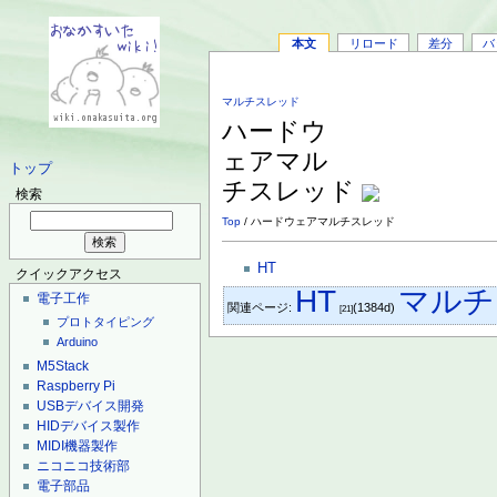
本文
リロード
差分
バ
マルチスレッド
ハードウ
ェアマル
トップ
チスレッド
検索
Top
/ ハードウェアマルチスレッド
HT
クイックアクセス
HT
マルチ
電子工作
関連ページ:
(1384d)
[21]
プロトタイピング
Arduino
M5Stack
Raspberry Pi
USBデバイス開発
HIDデバイス製作
MIDI機器製作
ニコニコ技術部
電子部品