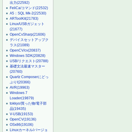
出力
(22592)
FeliCa/コマンド
(22532)
A5：SQL Mk-2
(22530)
ARToolKit
(21783)
Linux/USBガジェット
(21677)
OpenCvSharp
(21606)
デバイスセットアップク
ラス
(21089)
OpenCV/cv
(20837)
Windows SDK
(20828)
USB/リクエスト
(20788)
基礎文法最速マスター
(20760)
Quartz Composerにどっ
ぷり!
(20366)
AVR
(19963)
Windows 7
Loader
(19879)
tokkyo/買った物/電子部
品
(19435)
V-USB
(19153)
OpenCV
(19136)
OSx86
(19106)
Linuxカーネル/バージョ