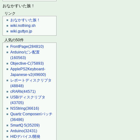
おなかすいた族！
リンク
おなかすいた族！
wiki.nothing.sh
wiki.guttyo.jp
人気の50件
FrontPage
(284810)
Arduino/ピン配置
(160563)
Objective-C
(75893)
ApplePS2Keyboard-
Japanese-v2
(49600)
レポートディスクリプタ
(48848)
cRARk
(44571)
USB/ディスクリプタ
(43705)
NSString
(36616)
Quartz Composer/パッチ
(36486)
SmartQ 5
(35209)
Arduino
(32431)
HIDデバイス/開発