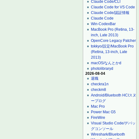
Claude Code/CLI
Claude Code for VS Code
Claude Code/認証情報
Claude Code
Win-CodexBar
MacBook Pro (Retina, 13-
inch, Late 2013)
OpenCore Legacy Patcher
tokkyo/設定/MacBook Pro
(Retina, 13-inch, Late
2013)
macOS/なんとかd
photolibraryd
2026-08-04
退職
checkra1n
checkm8
Android/Bluetooth HCIスヌ
ープログ
Mac Pro
Power Mac G5
FireWire
Visual Studio Code/デバッ
グコンソール
Wireshark/Bluetooth