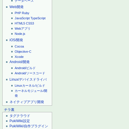
データベース
Web開発
PHP
Ruby
JavaScript
TypeScript
HTML5
CSS3
Webアプリ
Node.js
iOS/開発
Cocoa
Objective-C
Xcode
Android/開発
Android/ビルド
Android/ソースコード
Linux/デバイスドライバ
Linuxカーネル/ビルド
カーネルモジュール/開
発
ネイティブアプリ開発
チラ裏
タグクラウド
PukiWiki設定
PukiWiki/自作プラグイン