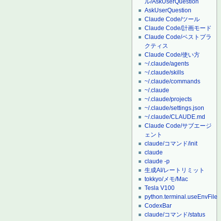
ル/AskUserQuestion
AskUserQuestion
Claude Code/ツール
Claude Code/計画モード
Claude Code/ベストプラ
クティス
Claude Code/使い方
~/.claude/agents
~/.claude/skills
~/.claude/commands
~/.claude
~/.claude/projects
~/.claude/settings.json
~/.claude/CLAUDE.md
Claude Code/サブエージ
ェント
claude/コマンド/init
claude
claude -p
生成AI/レートリミット
tokkyo/メモ/Mac
Tesla V100
python.terminal.useEnvFile
CodexBar
claude/コマンド/status