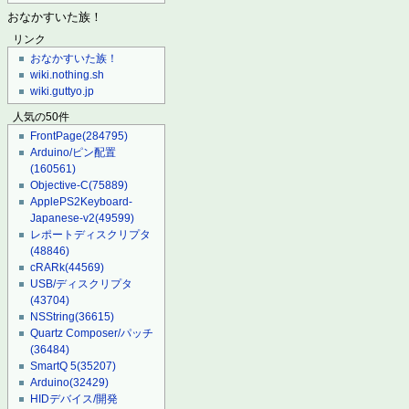
おなかすいた族！
リンク
おなかすいた族！
wiki.nothing.sh
wiki.guttyo.jp
人気の50件
FrontPage
(284795)
Arduino/ピン配置
(160561)
Objective-C
(75889)
ApplePS2Keyboard-
Japanese-v2
(49599)
レポートディスクリプタ
(48846)
cRARk
(44569)
USB/ディスクリプタ
(43704)
NSString
(36615)
Quartz Composer/パッチ
(36484)
SmartQ 5
(35207)
Arduino
(32429)
HIDデバイス/開発