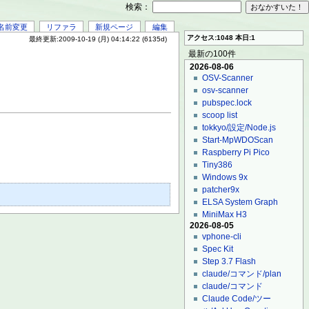
検索：
名前変更
リファラ
新規ページ
編集
アクセス:1048 本日:1
最終更新:2009-10-19 (月) 04:14:22 (6135d)
最新の100件
2026-08-06
OSV-Scanner
osv-scanner
pubspec.lock
scoop list
tokkyo/設定/Node.js
Start-MpWDOScan
Raspberry Pi Pico
Tiny386
Windows 9x
patcher9x
ELSA System Graph
MiniMax H3
2026-08-05
vphone-cli
Spec Kit
Step 3.7 Flash
claude/コマンド/plan
claude/コマンド
Claude Code/ツー