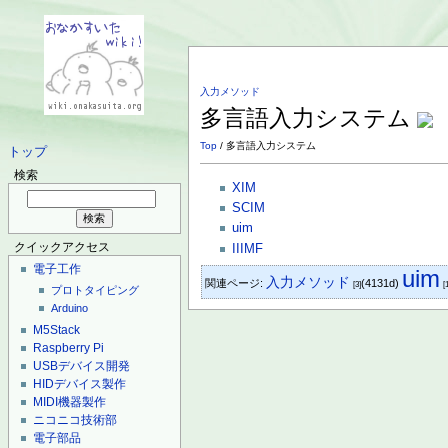
入力メソッド
多言語入力システム
Top
/ 多言語入力システム
トップ
検索
XIM
SCIM
uim
クイックアクセス
IIIMF
電子工作
uim
入力メソッド
関連ページ:
(4131d)
[3]
[
プロトタイピング
Arduino
M5Stack
Raspberry Pi
USBデバイス開発
HIDデバイス製作
MIDI機器製作
ニコニコ技術部
電子部品