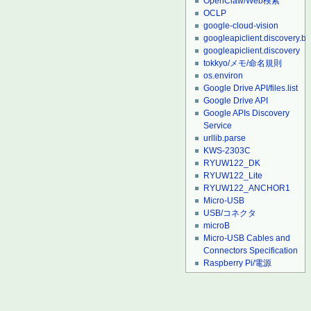
OpenClaw/Web検索
OCLP
google-cloud-vision
googleapiclient.discovery.bu
googleapiclient.discovery
tokkyo/メモ/命名規則
os.environ
Google Drive API/files.list
Google Drive API
Google APIs Discovery
Service
urllib.parse
KWS-2303C
RYUW122_DK
RYUW122_Lite
RYUW122_ANCHOR1
Micro-USB
USB/コネクタ
microB
Micro-USB Cables and
Connectors Specification
Raspberry Pi/電源