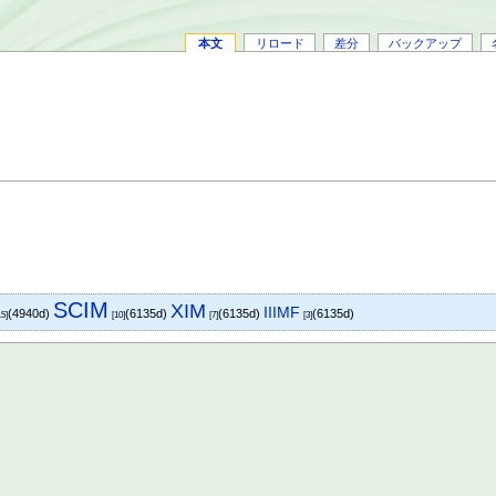
本文
リロード
差分
バックアップ
SCIM
XIM
IIIMF
(4940d)
(6135d)
(6135d)
(6135d)
15]
[10]
[7]
[3]