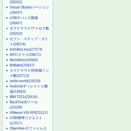
(30282)
Visual Studio/バージョン
(29437)
USBデバイス開発
(29007)
タグクラウド/アクセス数
(28254)
セブン・ステップ・ガイ
ド
(28074)
IndivBox.key
(27573)
MFC/クラス
(26671)
MoinMoin
(26082)
BitBake
(25837)
タグクラウド/内部被リン
ク数
(25712)
smile.world
(24519)
Android/ディレクトリ構
成
(23683)
IBM T221
(23416)
BackTrack/ツール
(23199)
VMware VIX API
(23112)
USB/標準リクエスト
(22917)
Objective-C/ファイル入