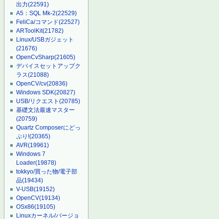
出力
(22591)
A5：SQL Mk-2
(22529)
FeliCa/コマンド
(22527)
ARToolKit
(21782)
Linux/USBガジェット
(21676)
OpenCvSharp
(21605)
デバイスセットアップク
ラス
(21088)
OpenCV/cv
(20836)
Windows SDK
(20827)
USB/リクエスト
(20785)
基礎文法最速マスター
(20759)
Quartz Composerにどっ
ぷり!
(20365)
AVR
(19961)
Windows 7
Loader
(19878)
tokkyo/買った物/電子部
品
(19434)
V-USB
(19152)
OpenCV
(19134)
OSx86
(19105)
Linuxカーネル/バージョ