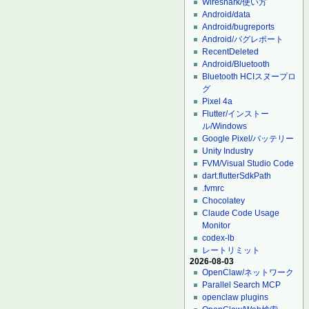
Wireshark/使い方
Android/data
Android/bugreports
Android/バグレポート
RecentDeleted
Android/Bluetooth
Bluetooth HCIスヌープロ
グ
Pixel 4a
Flutter/インストー
ル/Windows
Google Pixel/バッテリー
Unity Industry
FVM/Visual Studio Code
dart.flutterSdkPath
.fvmrc
Chocolatey
Claude Code Usage
Monitor
codex-lb
レートリミット
2026-08-03
OpenClaw/ネットワーク
Parallel Search MCP
openclaw plugins