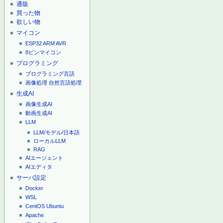
通販
買った物
欲しい物
マイコン
ESP32
ARM
AVR
8ピンマイコン
プログラミング
プログラミング言語
画像処理
自然言語処理
生成AI
画像生成AI
動画生成AI
LLM
LLM/モデル/日本語
ローカルLLM
RAG
AIエージェント
AIエディタ
サーバ設定
Docker
WSL
CentOS
Ubuntu
Apache