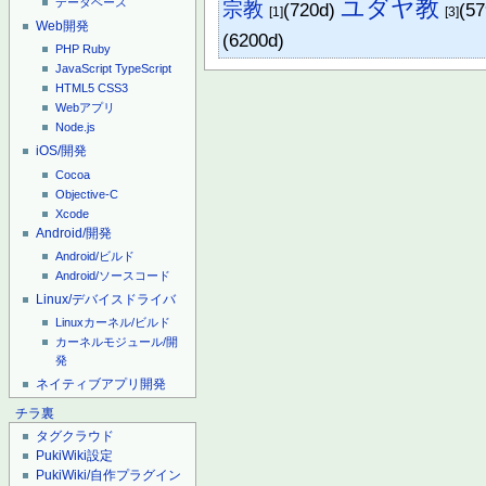
ユダヤ教
データベース
宗教
(720d)
(5
[1]
[3]
Web開発
(6200d)
PHP
Ruby
JavaScript
TypeScript
HTML5
CSS3
Webアプリ
Node.js
iOS/開発
Cocoa
Objective-C
Xcode
Android/開発
Android/ビルド
Android/ソースコード
Linux/デバイスドライバ
Linuxカーネル/ビルド
カーネルモジュール/開
発
ネイティブアプリ開発
チラ裏
タグクラウド
PukiWiki設定
PukiWiki/自作プラグイン