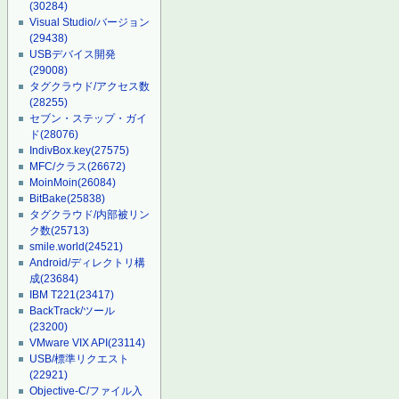
(30284)
Visual Studio/バージョン
(29438)
USBデバイス開発
(29008)
タグクラウド/アクセス数
(28255)
セブン・ステップ・ガイ
ド
(28076)
IndivBox.key
(27575)
MFC/クラス
(26672)
MoinMoin
(26084)
BitBake
(25838)
タグクラウド/内部被リン
ク数
(25713)
smile.world
(24521)
Android/ディレクトリ構
成
(23684)
IBM T221
(23417)
BackTrack/ツール
(23200)
VMware VIX API
(23114)
USB/標準リクエスト
(22921)
Objective-C/ファイル入