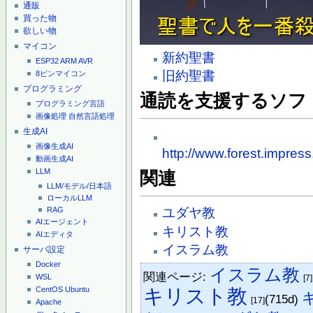
通販
買った物
欲しい物
マイコン
新約聖書
ESP32
ARM
AVR
旧約聖書
8ピンマイコン
プログラミング
通読を支援するソフ
プログラミング言語
画像処理
自然言語処理
生成AI
画像生成AI
http://www.forest.impre
動画生成AI
LLM
関連
LLM/モデル/日本語
ローカルLLM
ユダヤ教
RAG
AIエージェント
キリスト教
AIエディタ
イスラム教
サーバ設定
Docker
イスラム教
関連ページ:
WSL
[7]
キリスト教
CentOS
Ubuntu
(715d)
[17]
Apache