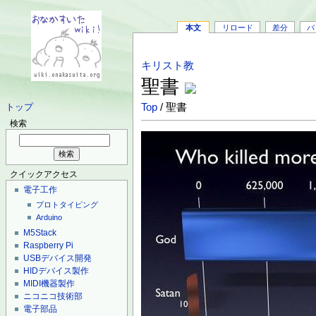
本文
リロード
差分
バ
キリスト教
聖書
Top
/ 聖書
トップ
検索
クイックアクセス
電子工作
プロトタイピング
Arduino
M5Stack
Raspberry Pi
USBデバイス開発
HIDデバイス製作
MIDI機器製作
ニコニコ技術部
電子部品