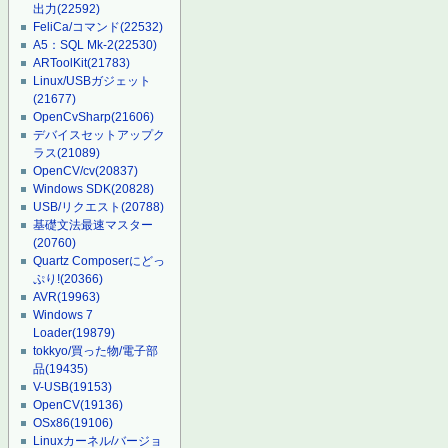
出力
(22592)
FeliCa/コマンド
(22532)
A5：SQL Mk-2
(22530)
ARToolKit
(21783)
Linux/USBガジェット
(21677)
OpenCvSharp
(21606)
デバイスセットアップク
ラス
(21089)
OpenCV/cv
(20837)
Windows SDK
(20828)
USB/リクエスト
(20788)
基礎文法最速マスター
(20760)
Quartz Composerにどっ
ぷり!
(20366)
AVR
(19963)
Windows 7
Loader
(19879)
tokkyo/買った物/電子部
品
(19435)
V-USB
(19153)
OpenCV
(19136)
OSx86
(19106)
Linuxカーネル/バージョ