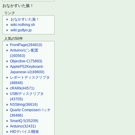
おなかすいた族！
リンク
おなかすいた族！
wiki.nothing.sh
wiki.guttyo.jp
人気の50件
FrontPage
(284810)
Arduino/ピン配置
(160563)
Objective-C
(75893)
ApplePS2Keyboard-
Japanese-v2
(49600)
レポートディスクリプタ
(48848)
cRARk
(44571)
USB/ディスクリプタ
(43705)
NSString
(36616)
Quartz Composer/パッチ
(36486)
SmartQ 5
(35209)
Arduino
(32431)
HIDデバイス/開発