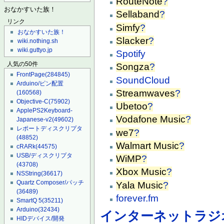
RouteNote
?
おなかすいた族！
Sellaband
?
リンク
Simfy
?
おなかすいた族！
Slacker
?
wiki.nothing.sh
wiki.guttyo.jp
Spotify
人気の50件
Songza
?
FrontPage
(284845)
SoundCloud
Arduino/ピン配置
Streamwaves
?
(160568)
Objective-C
(75902)
Ubetoo
?
ApplePS2Keyboard-
Vodafone Music
?
Japanese-v2
(49602)
レポートディスクリプタ
we7
?
(48852)
Walmart Music
?
cRARk
(44575)
USB/ディスクリプタ
WiMP
?
(43708)
Xbox Music
?
NSString
(36617)
Quartz Composer/パッチ
Yala Music
?
(36489)
forever.fm
SmartQ 5
(35211)
Arduino
(32434)
インターネットラジ
HIDデバイス/開発