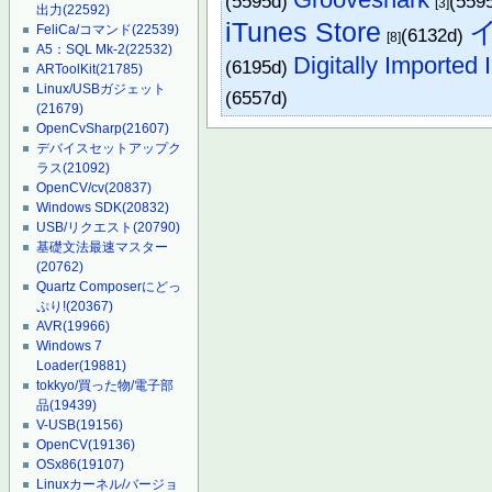
(5595d)
(559
[3]
出力
(22592)
iTunes Store
FeliCa/コマンド
(22539)
(6132d)
[8]
A5：SQL Mk-2
(22532)
Digitally Imported 
(6195d)
ARToolKit
(21785)
Linux/USBガジェット
(6557d)
(21679)
OpenCvSharp
(21607)
デバイスセットアップク
ラス
(21092)
OpenCV/cv
(20837)
Windows SDK
(20832)
USB/リクエスト
(20790)
基礎文法最速マスター
(20762)
Quartz Composerにどっ
ぷり!
(20367)
AVR
(19966)
Windows 7
Loader
(19881)
tokkyo/買った物/電子部
品
(19439)
V-USB
(19156)
OpenCV
(19136)
OSx86
(19107)
Linuxカーネル/バージョ