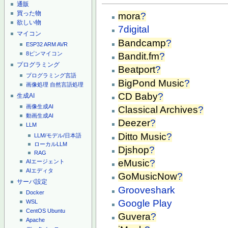
通販
買った物
mora
?
欲しい物
7digital
マイコン
Bandcamp
?
ESP32
ARM
AVR
8ピンマイコン
Bandit.fm
?
プログラミング
Beatport
?
プログラミング言語
BigPond Music
?
画像処理
自然言語処理
CD Baby
?
生成AI
画像生成AI
Classical Archives
?
動画生成AI
Deezer
?
LLM
Ditto Music
?
LLM/モデル/日本語
ローカルLLM
Djshop
?
RAG
eMusic
?
AIエージェント
AIエディタ
GoMusicNow
?
サーバ設定
Grooveshark
Docker
Google Play
WSL
CentOS
Ubuntu
Guvera
?
Apache