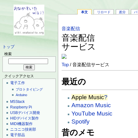
本文
リロード
差分
バ
音楽配信
音楽配信
サービス
トップ
検索
Top
/ 音楽配信サービス
クイックアクセス
最近の
電子工作
プロトタイピング
Arduino
Apple Music
?
M5Stack
Amazon Music
Raspberry Pi
YouTube Music
USBデバイス開発
HIDデバイス製作
Spotify
MIDI機器製作
ニコニコ技術部
昔のメモ
電子部品