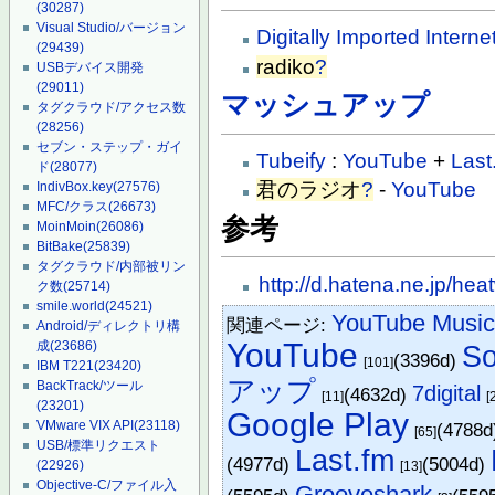
(30287)
Visual Studio/バージョン
Digitally Imported Interne
(29439)
radiko
?
USBデバイス開発
(29011)
マッシュアップ
タグクラウド/アクセス数
(28256)
セブン・ステップ・ガイ
Tubeify
:
YouTube
+
Last
ド
(28077)
君のラジオ
?
-
YouTube
IndivBox.key
(27576)
MFC/クラス
(26673)
参考
MoinMoin
(26086)
BitBake
(25839)
タグクラウド/内部被リン
http://d.hatena.ne.jp/h
ク数
(25714)
smile.world
(24521)
YouTube Musi
関連ページ:
Android/ディレクトリ構
YouTube
成
(23686)
So
(3396d)
[101]
IBM T221
(23420)
アップ
BackTrack/ツール
7digital
(4632d)
[11]
[
(23201)
Google Play
VMware VIX API
(23118)
(4788
[65]
USB/標準リクエスト
Last.fm
(4977d)
(5004d)
(22926)
[13]
Objective-C/ファイル入
Grooveshark