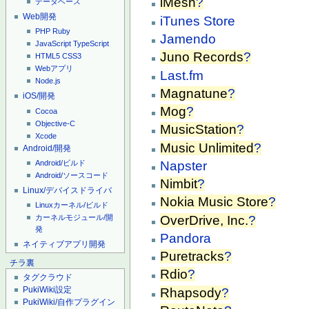
iMesh
?
データベース
Web開発
iTunes Store
PHP
Ruby
Jamendo
JavaScript
TypeScript
Juno Records
?
HTML5
CSS3
Webアプリ
Last.fm
Node.js
Magnatune
?
iOS/開発
Mog
?
Cocoa
Objective-C
MusicStation
?
Xcode
Music Unlimited
?
Android/開発
Napster
Android/ビルド
Android/ソースコード
Nimbit
?
Linux/デバイスドライバ
Nokia Music Store
?
Linuxカーネル/ビルド
OverDrive, Inc.
?
カーネルモジュール/開
発
Pandora
ネイティブアプリ開発
Puretracks
?
チラ裏
Rdio
?
タグクラウド
PukiWiki設定
Rhapsody
?
PukiWiki/自作プラグイン