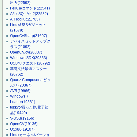
出力
(22592)
FeliCa/コマンド
(22541)
A5：SQL Mk-2
(22532)
ARToolKit
(21785)
Linux/USBガジェット
(21679)
OpenCvSharp
(21607)
デバイスセットアップク
ラス
(21092)
OpenCV/cv
(20837)
Windows SDK
(20833)
USB/リクエスト
(20792)
基礎文法最速マスター
(20762)
Quartz Composerにどっ
ぷり!
(20367)
AVR
(19966)
Windows 7
Loader
(19881)
tokkyo/買った物/電子部
品
(19440)
V-USB
(19156)
OpenCV
(19136)
OSx86
(19107)
Linuxカーネル/バージョ