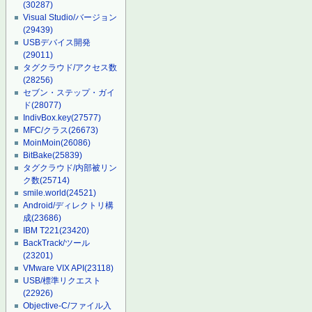
(30287)
Visual Studio/バージョン
(29439)
USBデバイス開発
(29011)
タグクラウド/アクセス数
(28256)
セブン・ステップ・ガイ
ド
(28077)
IndivBox.key
(27577)
MFC/クラス
(26673)
MoinMoin
(26086)
BitBake
(25839)
タグクラウド/内部被リン
ク数
(25714)
smile.world
(24521)
Android/ディレクトリ構
成
(23686)
IBM T221
(23420)
BackTrack/ツール
(23201)
VMware VIX API
(23118)
USB/標準リクエスト
(22926)
Objective-C/ファイル入