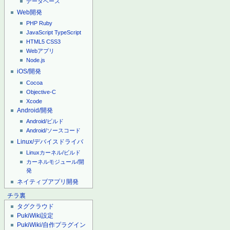
データベース
Web開発
PHP
Ruby
JavaScript
TypeScript
HTML5
CSS3
Webアプリ
Node.js
iOS/開発
Cocoa
Objective-C
Xcode
Android/開発
Android/ビルド
Android/ソースコード
Linux/デバイスドライバ
Linuxカーネル/ビルド
カーネルモジュール/開
発
ネイティブアプリ開発
チラ裏
タグクラウド
PukiWiki設定
PukiWiki/自作プラグイン