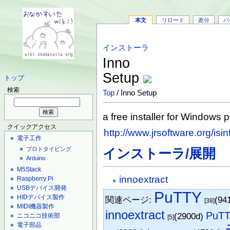
本文
リロード
差分
バ
インストーラ
Inno
Setup
トップ
検索
Top
/ Inno Setup
a free installer for Windows 
クイックアクセス
http://www.jrsoftware.org/isi
電子工作
プロトタイピング
インストーラ/展開
Arduino
M5Stack
innoextract
Raspberry Pi
USBデバイス開発
PuTTY
HIDデバイス製作
関連ページ:
(94
[38]
MIDI機器製作
innoextract
PuTT
(2900d)
ニコニコ技術部
[5]
電子部品