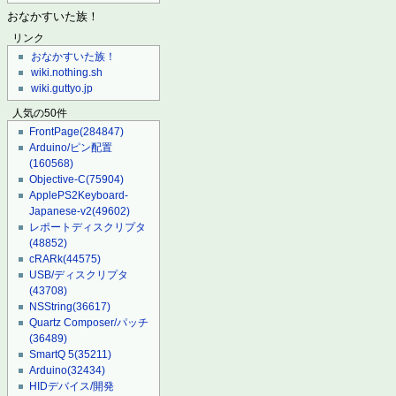
おなかすいた族！
リンク
おなかすいた族！
wiki.nothing.sh
wiki.guttyo.jp
人気の50件
FrontPage
(284847)
Arduino/ピン配置
(160568)
Objective-C
(75904)
ApplePS2Keyboard-
Japanese-v2
(49602)
レポートディスクリプタ
(48852)
cRARk
(44575)
USB/ディスクリプタ
(43708)
NSString
(36617)
Quartz Composer/パッチ
(36489)
SmartQ 5
(35211)
Arduino
(32434)
HIDデバイス/開発