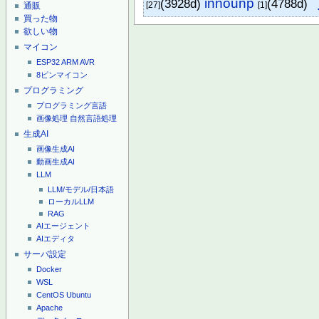
innounp
(3928d)
(4788d)
[27]
[1]
通販
買った物
欲しい物
マイコン
ESP32
ARM
AVR
8ピンマイコン
プログラミング
プログラミング言語
画像処理
自然言語処理
生成AI
画像生成AI
動画生成AI
LLM
LLM/モデル/日本語
ローカルLLM
RAG
AIエージェント
AIエディタ
サーバ設定
Docker
WSL
CentOS
Ubuntu
Apache