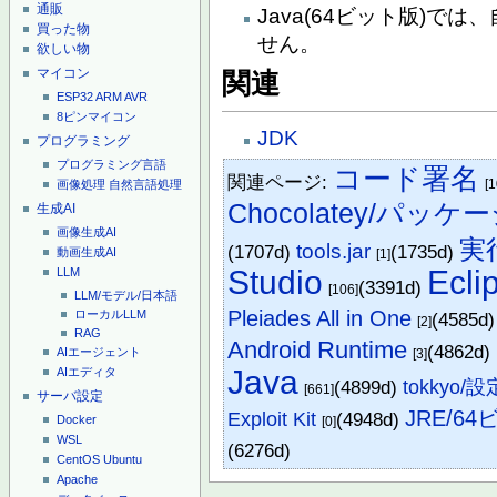
通販
Java(64ビット版)
買った物
せん。
欲しい物
マイコン
関連
ESP32
ARM
AVR
8ピンマイコン
JDK
プログラミング
プログラミング言語
コード署名
関連ページ:
[1
画像処理
自然言語処理
Chocolatey/パッケ
生成AI
画像生成AI
実
tools.jar
(1707d)
(1735d)
動画生成AI
[1]
Studio
Ecli
LLM
(3391d)
[106]
LLM/モデル/日本語
Pleiades All in One
ローカルLLM
(4585d
[2]
RAG
Android Runtime
(4862d)
AIエージェント
[3]
Java
AIエディタ
(4899d)
tokkyo/設
[661]
サーバ設定
JRE/6
Exploit Kit
(4948d)
Docker
[0]
WSL
(6276d)
CentOS
Ubuntu
Apache