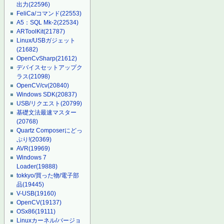
出力
(22596)
FeliCa/コマンド
(22553)
A5：SQL Mk-2
(22534)
ARToolKit
(21787)
Linux/USBガジェット
(21682)
OpenCvSharp
(21612)
デバイスセットアップク
ラス
(21098)
OpenCV/cv
(20840)
Windows SDK
(20837)
USB/リクエスト
(20799)
基礎文法最速マスター
(20768)
Quartz Composerにどっ
ぷり!
(20369)
AVR
(19969)
Windows 7
Loader
(19888)
tokkyo/買った物/電子部
品
(19445)
V-USB
(19160)
OpenCV
(19137)
OSx86
(19111)
Linuxカーネル/バージョ