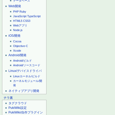
データベース
Web開発
PHP
Ruby
JavaScript
TypeScript
HTML5
CSS3
Webアプリ
Node.js
iOS/開発
Cocoa
Objective-C
Xcode
Android/開発
Android/ビルド
Android/ソースコード
Linux/デバイスドライバ
Linuxカーネル/ビルド
カーネルモジュール/開
発
ネイティブアプリ開発
チラ裏
タグクラウド
PukiWiki設定
PukiWiki/自作プラグイン