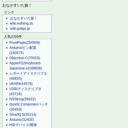
おなかすいた族！
リンク
おなかすいた族！
wiki.nothing.sh
wiki.guttyo.jp
人気の50件
FrontPage
(284908)
Arduino/ピン配置
(160575)
Objective-C
(75910)
ApplePS2Keyboard-
Japanese-v2
(49608)
レポートディスクリプタ
(48855)
cRARk
(44578)
USB/ディスクリプタ
(43716)
NSString
(36622)
Quartz Composer/パッチ
(36493)
SmartQ 5
(35214)
Arduino
(32435)
HIDデバイス/開発