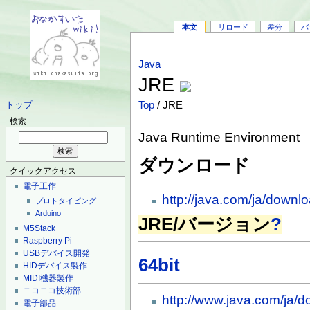
本文
リロード
差分
バ
Java
JRE
Top
/ JRE
トップ
検索
Java Runtime Environment
ダウンロード
クイックアクセス
電子工作
http://java.com/ja/downlo
プロトタイピング
Arduino
JRE/バージョン
?
M5Stack
Raspberry Pi
USBデバイス開発
64bit
HIDデバイス製作
MIDI機器製作
ニコニコ技術部
http://www.java.com/ja/
電子部品