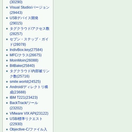
(30290)
Visual Studio/バージョン
(29443)
USBデバイス開発
(29015)
タグクラウド/アクセス数
(28257)
セブン・ステップ・ガイ
ド
(28078)
IndivBox.key
(27584)
MFC/クラス
(26675)
MoinMoin
(26088)
BitBake
(25840)
タグクラウド/内部被リン
ク数
(25716)
smile.world
(24525)
Android/ディレクトリ構
成
(23688)
IBM T221
(23423)
BackTrack/ツール
(23202)
VMware VIX API
(23122)
USB/標準リクエスト
(22930)
Objective-C/ファイル入