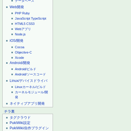
データベース
Web開発
PHP
Ruby
JavaScript
TypeScript
HTML5
CSS3
Webアプリ
Node.js
iOS/開発
Cocoa
Objective-C
Xcode
Android/開発
Android/ビルド
Android/ソースコード
Linux/デバイスドライバ
Linuxカーネル/ビルド
カーネルモジュール/開
発
ネイティブアプリ開発
チラ裏
タグクラウド
PukiWiki設定
PukiWiki/自作プラグイン