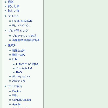
通販
買った物
欲しい物
マイコン
ESP32
ARM
AVR
8ピンマイコン
プログラミング
プログラミング言語
画像処理
自然言語処理
生成AI
画像生成AI
動画生成AI
LLM
LLM/モデル/日本語
ローカルLLM
RAG
AIエージェント
AIエディタ
サーバ設定
Docker
WSL
CentOS
Ubuntu
Apache