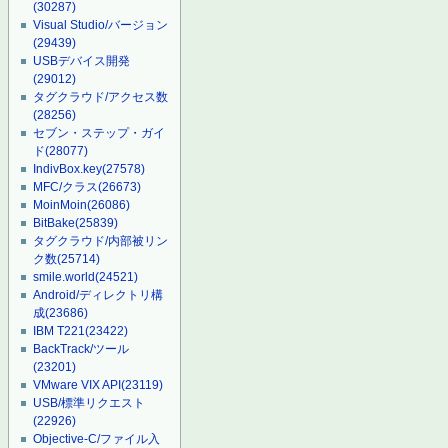
(30287)
Visual Studio/バージョン
(29439)
USBデバイス開発
(29012)
タグクラウド/アクセス数
(28256)
セブン・ステップ・ガイ
ド
(28077)
IndivBox.key
(27578)
MFC/クラス
(26673)
MoinMoin
(26086)
BitBake
(25839)
タグクラウド/内部被リン
ク数
(25714)
smile.world
(24521)
Android/ディレクトリ構
成
(23686)
IBM T221
(23422)
BackTrack/ツール
(23201)
VMware VIX API
(23119)
USB/標準リクエスト
(22926)
Objective-C/ファイル入