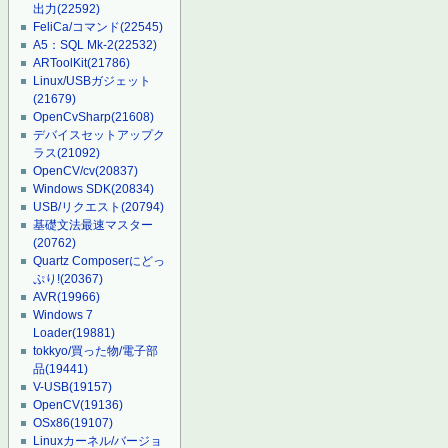
出力
(22592)
FeliCa/コマンド
(22545)
A5：SQL Mk-2
(22532)
ARToolKit
(21786)
Linux/USBガジェット
(21679)
OpenCvSharp
(21608)
デバイスセットアップク
ラス
(21092)
OpenCV/cv
(20837)
Windows SDK
(20834)
USB/リクエスト
(20794)
基礎文法最速マスター
(20762)
Quartz Composerにどっ
ぷり!
(20367)
AVR
(19966)
Windows 7
Loader
(19881)
tokkyo/買った物/電子部
品
(19441)
V-USB
(19157)
OpenCV
(19136)
OSx86
(19107)
Linuxカーネル/バージョ