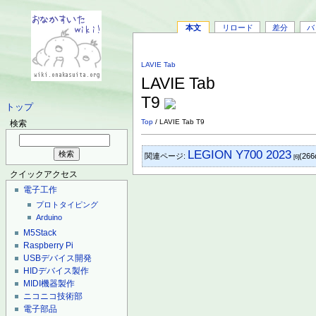
本文
リロード
差分
バ
LAVIE Tab
LAVIE Tab
T9
トップ
Top
/ LAVIE Tab T9
検索
LEGION Y700 2023
関連ページ:
(266
[6]
クイックアクセス
電子工作
プロトタイピング
Arduino
M5Stack
Raspberry Pi
USBデバイス開発
HIDデバイス製作
MIDI機器製作
ニコニコ技術部
電子部品