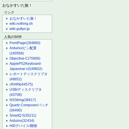
おなかすいた族！
リンク
おなかすいた族！
wiki.nothing.sh
wiki.guttyo.jp
人気の50件
FrontPage
(284860)
Arduino/ピン配置
(160568)
Objective-C
(75906)
ApplePS2Keyboard-
Japanese-v2
(49602)
レポートディスクリプタ
(48852)
cRARk
(44575)
USB/ディスクリプタ
(43708)
NSString
(36617)
Quartz Composer/パッチ
(36490)
SmartQ 5
(35211)
Arduino
(32434)
HIDデバイス/開発