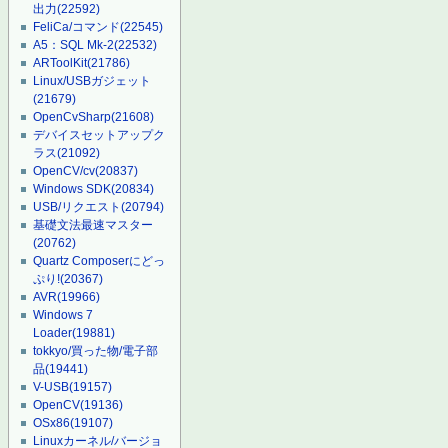
出力
(22592)
FeliCa/コマンド
(22545)
A5：SQL Mk-2
(22532)
ARToolKit
(21786)
Linux/USBガジェット
(21679)
OpenCvSharp
(21608)
デバイスセットアップク
ラス
(21092)
OpenCV/cv
(20837)
Windows SDK
(20834)
USB/リクエスト
(20794)
基礎文法最速マスター
(20762)
Quartz Composerにどっ
ぷり!
(20367)
AVR
(19966)
Windows 7
Loader
(19881)
tokkyo/買った物/電子部
品
(19441)
V-USB
(19157)
OpenCV
(19136)
OSx86
(19107)
Linuxカーネル/バージョ