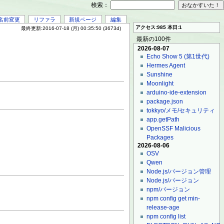
検索：
名前変更
リファラ
新規ページ
編集
アクセス:985 本日:1
最終更新:2016-07-18 (月) 00:35:50 (3673d)
最新の100件
2026-08-07
Echo Show 5 (第1世代)
Hermes Agent
Sunshine
Moonlight
arduino-ide-extension
package.json
tokkyo/メモ/セキュリティ
app.getPath
OpenSSF Malicious
Packages
2026-08-06
OSV
Qwen
Node.js/バージョン管理
Node.js/バージョン
npm/バージョン
npm config get min-
release-age
npm config list