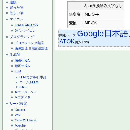
通販
入力/変換済み文字なし
買った物
欲しい物
無変換
IME-OFF
マイコン
変換
IME-ON
ESP32
ARM
AVR
8ピンマイコン
Google日本
関連ページ:
プログラミング
ATOK
(5669d)
[9]
プログラミング言語
画像処理
自然言語処理
生成AI
画像生成AI
動画生成AI
LLM
LLM/モデル/日本語
ローカルLLM
RAG
AIエージェント
AIエディタ
サーバ設定
Docker
WSL
CentOS
Ubuntu
Apache