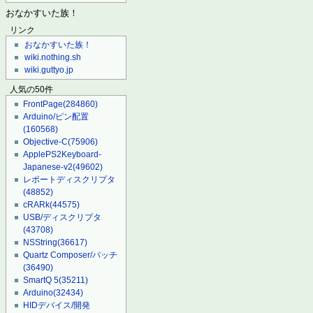
おなかすいた族！
リンク
おなかすいた族！
wiki.nothing.sh
wiki.guttyo.jp
人気の50件
FrontPage
(284860)
Arduino/ピン配置
(160568)
Objective-C
(75906)
ApplePS2Keyboard-
Japanese-v2
(49602)
レポートディスクリプタ
(48852)
cRARk
(44575)
USB/ディスクリプタ
(43708)
NSString
(36617)
Quartz Composer/パッチ
(36490)
SmartQ 5
(35211)
Arduino
(32434)
HIDデバイス/開発