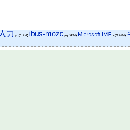
語入力
ibus-mozc
Microsoft IME
(180d)
(643d)
(3878d)
[31]
[17]
[9]