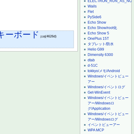
ELECTRON_RUN_AS_NO
Wails
Flet
PySide6
Echo Show
Echo Show/root化
キーボード
Echo Show 5
(4626d)
[118]
OnePlus 15T
タブレット/防水
Helio G99
Dimensity 6300
dtab
d-51C
tokkyo/メモ/Android
Windows/イベントビュー
アー
Windows/イベントログ
Get-WinEvent
Windows/イベントビュー
アー/Windowsロ
グ/Application
Windows/イベントビュー
アー/Windowsログ
イベントビューアー
WPA MCP