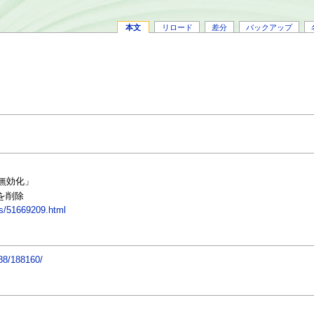
本文
リロード
差分
バックアップ
」
Eを無効化」
」を削除
ves/51669209.html
188/188160/