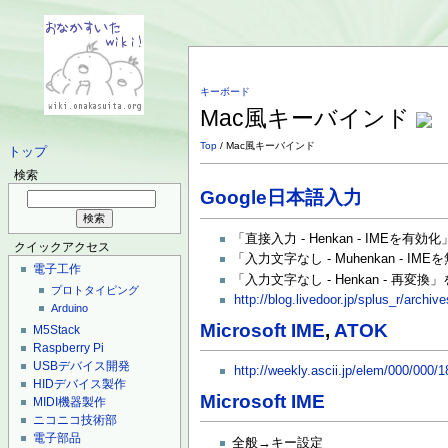
キーボード
Mac風キーバインド
Top
/ Mac風キーバインド
トップ
検索
Google日本語入力
「直接入力 - Henkan - IMEを有効化
クイックアクセス
「入力文字なし - Muhenkan - IM
電子工作
「入力文字なし - Henkan - 再変換
プロトタイピング
http://blog.livedoor.jp/splus_r/archi
Arduino
Microsoft IME
,
ATOK
M5Stack
Raspberry Pi
USBデバイス開発
http://weekly.ascii.jp/elem/000/000/
HIDデバイス製作
Microsoft IME
MIDI機器製作
ニコニコ技術部
電子部品
全般→キー設定