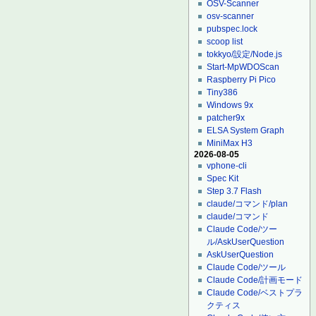
OSV-Scanner
osv-scanner
pubspec.lock
scoop list
tokkyo/設定/Node.js
Start-MpWDOScan
Raspberry Pi Pico
Tiny386
Windows 9x
patcher9x
ELSA System Graph
MiniMax H3
2026-08-05
vphone-cli
Spec Kit
Step 3.7 Flash
claude/コマンド/plan
claude/コマンド
Claude Code/ツー
ル/AskUserQuestion
AskUserQuestion
Claude Code/ツール
Claude Code/計画モード
Claude Code/ベストプラ
クティス