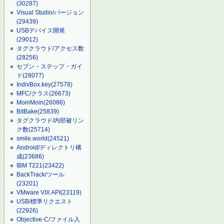
(30287)
Visual Studio/バージョン
(29439)
USBデバイス開発
(29012)
タグクラウド/アクセス数
(28256)
セブン・ステップ・ガイ
ド
(28077)
IndivBox.key
(27578)
MFC/クラス
(26673)
MoinMoin
(26086)
BitBake
(25839)
タグクラウド/内部被リン
ク数
(25714)
smile.world
(24521)
Android/ディレクトリ構
成
(23686)
IBM T221
(23422)
BackTrack/ツール
(23201)
VMware VIX API
(23119)
USB/標準リクエスト
(22926)
Objective-C/ファイル入