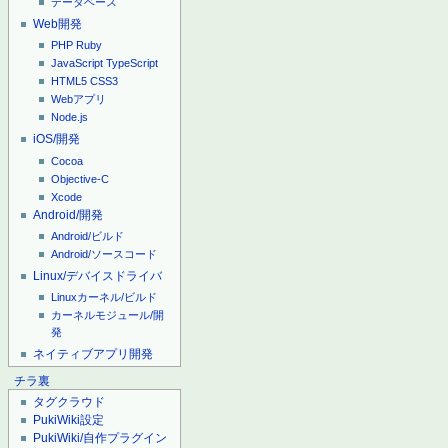
データベース
Web開発
PHP
Ruby
JavaScript
TypeScript
HTML5
CSS3
Webアプリ
Node.js
iOS/開発
Cocoa
Objective-C
Xcode
Android/開発
Android/ビルド
Android/ソースコード
Linux/デバイスドライバ
Linuxカーネル/ビルド
カーネルモジュール/開
発
ネイティブアプリ開発
チラ裏
タグクラウド
PukiWiki設定
PukiWiki/自作プラグイン