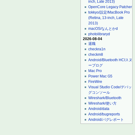
inch, Late 2013)
OpenCore Legacy Patcher
tokkyo/設定/MacBook Pro
(Retina, 13-inch, Late
2013)
macOS/なんとかd
photolibraryd
2026-08-04
退職
checkra1n
checkm8
Android/Bluetooth HCIスヌ
ープログ
Mac Pro
Power Mac G5
FireWire
Visual Studio Code/デバッ
グコンソール
Wireshark/Bluetooth
Wireshark/使い方
Android/data
Android/bugreports
Android/バグレポート