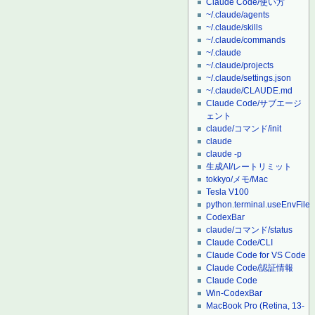
Claude Code/使い方
~/.claude/agents
~/.claude/skills
~/.claude/commands
~/.claude
~/.claude/projects
~/.claude/settings.json
~/.claude/CLAUDE.md
Claude Code/サブエージ
ェント
claude/コマンド/init
claude
claude -p
生成AI/レートリミット
tokkyo/メモ/Mac
Tesla V100
python.terminal.useEnvFile
CodexBar
claude/コマンド/status
Claude Code/CLI
Claude Code for VS Code
Claude Code/認証情報
Claude Code
Win-CodexBar
MacBook Pro (Retina, 13-