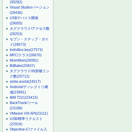
(30282)
Visual Studio/バージョン
(29436)
USBデバイス開発
(29005)
タグクラウド/アクセス数
(28253)
セブン・ステップ・ガイ
ド
(28073)
IndivBox.key
(27573)
MFC/クラス
(26670)
MoinMoin
(26081)
BitBake
(25837)
タグクラウド/内部被リン
ク数
(25712)
smile.world
(24517)
Android/ディレクトリ構
成
(23681)
IBM T221
(23415)
BackTrack/ツール
(23198)
VMware VIX API
(23111)
USB/標準リクエスト
(22916)
Objective-C/ファイル入