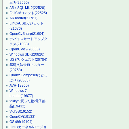
出力
(22590)
A5：SQL Mk-2
(22528)
FeliCa/コマンド
(22525)
ARToolKit
(21781)
Linux/USBガジェット
(21676)
OpenCvSharp
(21604)
デバイスセットアップク
ラス
(21088)
OpenCV/cv
(20835)
Windows SDK
(20826)
USB/リクエスト
(20784)
基礎文法最速マスター
(20758)
Quartz Composerにどっ
ぷり!
(20363)
AVR
(19960)
Windows 7
Loader
(19877)
tokkyo/買った物/電子部
品
(19432)
V-USB
(19152)
OpenCV
(19133)
OSx86
(19104)
Linuxカーネル/バージョ