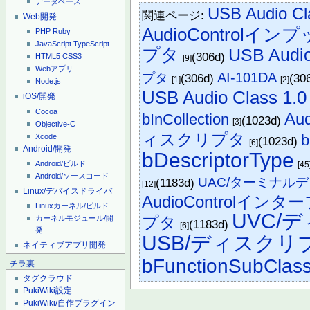
データベース
USB Audio Cl
関連ページ:
Web開発
AudioContro
PHP
Ruby
JavaScript
TypeScript
プタ
USB Audio
(306d)
HTML5
CSS3
[9]
Webアプリ
AI-101DA
プタ
(306d)
(30
[1]
[2]
Node.js
USB Audio Class 1.0
iOS/開発
Cocoa
Au
bInCollection
(1023d)
[3]
Objective-C
ィスクリプタ
b
Xcode
(1023d)
[6]
Android/開発
bDescriptorType
Android/ビルド
[45
Android/ソースコード
UAC/ターミナル
(1183d)
[12]
Linux/デバイスドライバ
AudioControl
Linuxカーネル/ビルド
UVC/
プタ
カーネルモジュール/開
(1183d)
[6]
発
USB/ディスクリ
ネイティブアプリ開発
bFunctionSubClas
チラ裏
タグクラウド
PukiWiki設定
PukiWiki/自作プラグイン