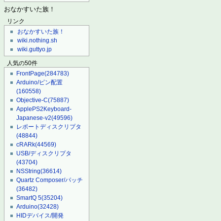
おなかすいた族！
リンク
おなかすいた族！
wiki.nothing.sh
wiki.guttyo.jp
人気の50件
FrontPage
(284783)
Arduino/ピン配置
(160558)
Objective-C
(75887)
ApplePS2Keyboard-
Japanese-v2
(49596)
レポートディスクリプタ
(48844)
cRARk
(44569)
USB/ディスクリプタ
(43704)
NSString
(36614)
Quartz Composer/パッチ
(36482)
SmartQ 5
(35204)
Arduino
(32428)
HIDデバイス/開発