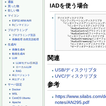
通販
IADを使う場合
買った物
欲しい物
マイコン
デバイスディスクリプタ

  └コンフィグレーションディスクリプタ

ESP32
ARM
AVR
    └インターフェイスアソシエーションディスクリプタ 
8ピンマイコン
       └インターフェイスディスクリプタ (bInter
         └AudioControlインター
プログラミング
         └AudioControlアウトプ
         └AudioControlフィーチャ
プログラミング言語
       └インターフェイスディスクリプタ (bInter
         └AudioStreamingインタ
画像処理
自然言語処理
         └AudioStreamingフォー
         └エンドポイントディスクリプタ

生成AI
         └オーディオデータエンドポイ
画像生成AI
動画生成AI
関連
LLM
LLM/モデル/日本語
ローカルLLM
USB/ディスクリプタ
RAG
UVC/ディスクリプタ
AIエージェント
AIエディタ
参考
サーバ設定
Docker
WSL
https://www.silabs.com/d
CentOS
Ubuntu
notes/AN295.pdf
Apache