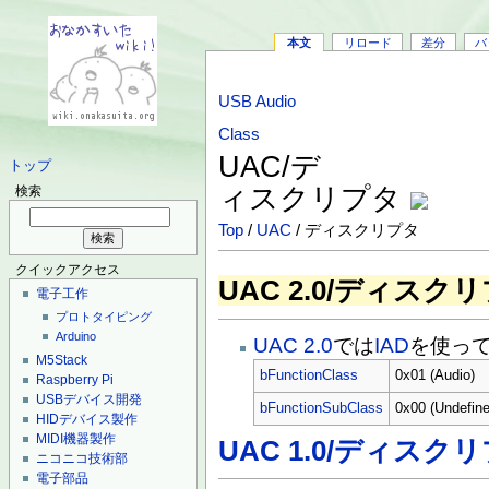
本文
リロード
差分
バ
USB Audio
Class
UAC/デ
トップ
ィスクリプタ
検索
Top
/
UAC
/ ディスクリプタ
クイックアクセス
UAC 2.0/ディスク
電子工作
プロトタイピング
Arduino
UAC 2.0
では
IAD
を使っ
M5Stack
bFunctionClass
0x01 (Audio)
Raspberry Pi
USBデバイス開発
bFunctionSubClass
0x00 (Undefine
HIDデバイス製作
MIDI機器製作
UAC 1.0/ディスク
ニコニコ技術部
電子部品