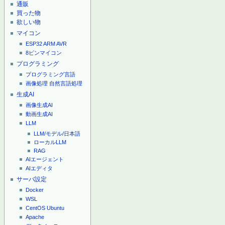
通販
買った物
欲しい物
マイコン
ESP32
ARM
AVR
8ピンマイコン
プログラミング
プログラミング言語
画像処理
自然言語処理
生成AI
画像生成AI
動画生成AI
LLM
LLM/モデル/日本語
ローカルLLM
RAG
AIエージェント
AIエディタ
サーバ設定
Docker
WSL
CentOS
Ubuntu
Apache