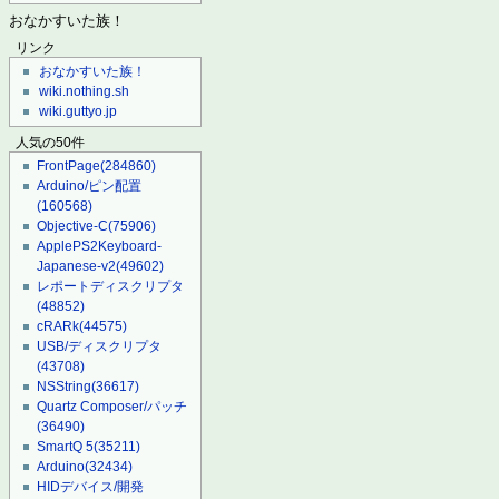
おなかすいた族！
リンク
おなかすいた族！
wiki.nothing.sh
wiki.guttyo.jp
人気の50件
FrontPage
(284860)
Arduino/ピン配置
(160568)
Objective-C
(75906)
ApplePS2Keyboard-
Japanese-v2
(49602)
レポートディスクリプタ
(48852)
cRARk
(44575)
USB/ディスクリプタ
(43708)
NSString
(36617)
Quartz Composer/パッチ
(36490)
SmartQ 5
(35211)
Arduino
(32434)
HIDデバイス/開発