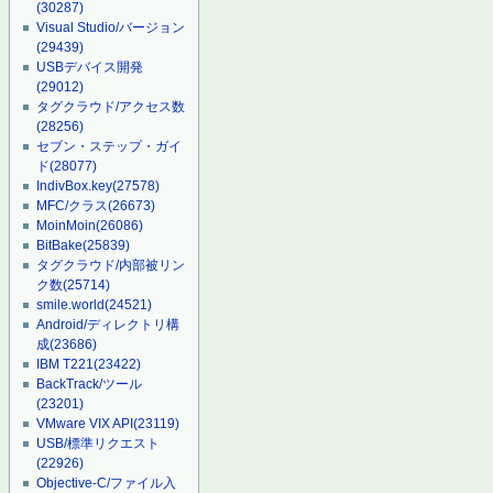
(30287)
Visual Studio/バージョン
(29439)
USBデバイス開発
(29012)
タグクラウド/アクセス数
(28256)
セブン・ステップ・ガイ
ド
(28077)
IndivBox.key
(27578)
MFC/クラス
(26673)
MoinMoin
(26086)
BitBake
(25839)
タグクラウド/内部被リン
ク数
(25714)
smile.world
(24521)
Android/ディレクトリ構
成
(23686)
IBM T221
(23422)
BackTrack/ツール
(23201)
VMware VIX API
(23119)
USB/標準リクエスト
(22926)
Objective-C/ファイル入