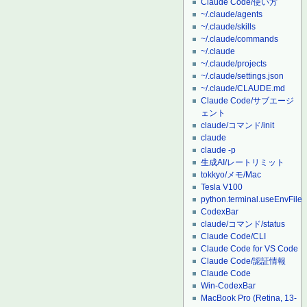
Claude Code/使い方
~/.claude/agents
~/.claude/skills
~/.claude/commands
~/.claude
~/.claude/projects
~/.claude/settings.json
~/.claude/CLAUDE.md
Claude Code/サブエージ
ェント
claude/コマンド/init
claude
claude -p
生成AI/レートリミット
tokkyo/メモ/Mac
Tesla V100
python.terminal.useEnvFile
CodexBar
claude/コマンド/status
Claude Code/CLI
Claude Code for VS Code
Claude Code/認証情報
Claude Code
Win-CodexBar
MacBook Pro (Retina, 13-