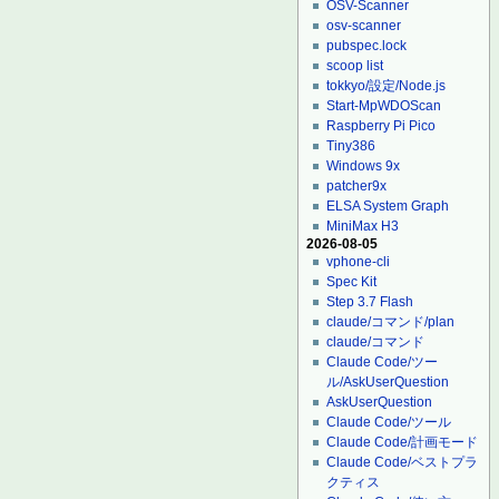
OSV-Scanner
osv-scanner
pubspec.lock
scoop list
tokkyo/設定/Node.js
Start-MpWDOScan
Raspberry Pi Pico
Tiny386
Windows 9x
patcher9x
ELSA System Graph
MiniMax H3
2026-08-05
vphone-cli
Spec Kit
Step 3.7 Flash
claude/コマンド/plan
claude/コマンド
Claude Code/ツー
ル/AskUserQuestion
AskUserQuestion
Claude Code/ツール
Claude Code/計画モード
Claude Code/ベストプラ
クティス