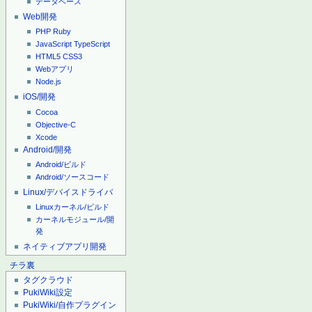
データベース
Web開発
PHP
Ruby
JavaScript
TypeScript
HTML5
CSS3
Webアプリ
Node.js
iOS/開発
Cocoa
Objective-C
Xcode
Android/開発
Android/ビルド
Android/ソースコード
Linux/デバイスドライバ
Linuxカーネル/ビルド
カーネルモジュール/開
発
ネイティブアプリ開発
チラ裏
タグクラウド
PukiWiki設定
PukiWiki/自作プラグイン