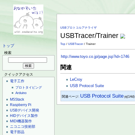
USBプロトコルアナライザ
USBTracer/Trainer
Top
/
USBTracer
/ Trainer
トップ
検索
http://www.toyo.co.jp/page.jsp?id=1746
関連
クイックアクセス
LeCroy
電子工作
USB Protocol Suite
プロトタイピング
Arduino
USB Protocol Suite
関連ページ:
(14d
[6]
M5Stack
Raspberry Pi
USBデバイス開発
HIDデバイス製作
MIDI機器製作
ニコニコ技術部
電子部品