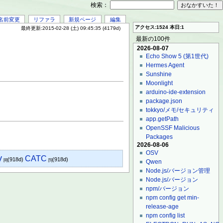
検索：
名前変更
リファラ
新規ページ
編集
アクセス:1524 本日:1
最終更新:2015-02-28 (土) 09:45:35 (4179d)
最新の100件
2026-08-07
Echo Show 5 (第1世代)
Hermes Agent
Sunshine
Moonlight
arduino-ide-extension
package.json
tokkyo/メモ/セキュリティ
app.getPath
OpenSSF Malicious
Packages
2026-08-06
OSV
y
CATC
(918d)
(918d)
[8]
[5]
Qwen
Node.js/バージョン管理
Node.js/バージョン
npm/バージョン
npm config get min-
release-age
npm config list