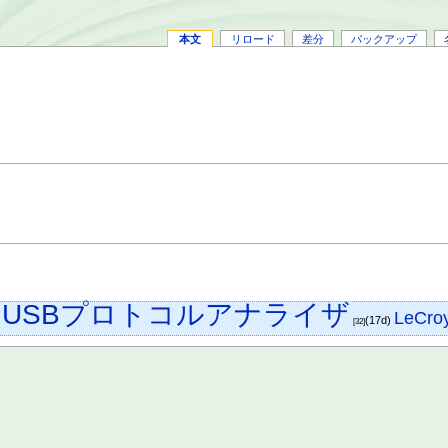
本文
リロード
差分
バックアップ
USBプロトコルアナライザ
LeCro
)
(17d)
[32]