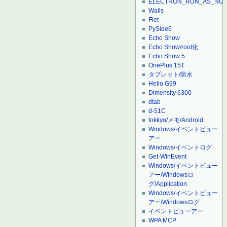
ELECTRON_RUN_AS_NO
Wails
Flet
PySide6
Echo Show
Echo Show/root化
Echo Show 5
OnePlus 15T
タブレット/防水
Helio G99
Dimensity 6300
dtab
d-51C
tokkyo/メモ/Android
Windows/イベントビュー
アー
Windows/イベントログ
Get-WinEvent
Windows/イベントビュー
アー/Windowsロ
グ/Application
Windows/イベントビュー
アー/Windowsログ
イベントビューアー
WPA MCP