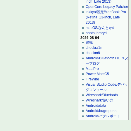
inch, Late 2013)
OpenCore Legacy Patcher
tokkyo/設定/MacBook Pro
(Retina, 13-inch, Late
2013)
macOS/なんとかd
photolibraryd
2026-08-04
退職
checkra1n
checkm8
Android/Bluetooth HCIスヌ
ープログ
Mac Pro
Power Mac G5
FireWire
Visual Studio Code/デバッ
グコンソール
Wireshark/Bluetooth
Wireshark/使い方
Android/data
Android/bugreports
Android/バグレポート