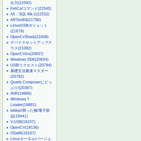
出力
(22592)
FeliCa/コマンド
(22545)
A5：SQL Mk-2
(22532)
ARToolKit
(21786)
Linux/USBガジェット
(21679)
OpenCvSharp
(21608)
デバイスセットアップク
ラス
(21092)
OpenCV/cv
(20837)
Windows SDK
(20834)
USB/リクエスト
(20794)
基礎文法最速マスター
(20762)
Quartz Composerにどっ
ぷり!
(20367)
AVR
(19966)
Windows 7
Loader
(19881)
tokkyo/買った物/電子部
品
(19441)
V-USB
(19157)
OpenCV
(19136)
OSx86
(19107)
Linuxカーネル/バージョ