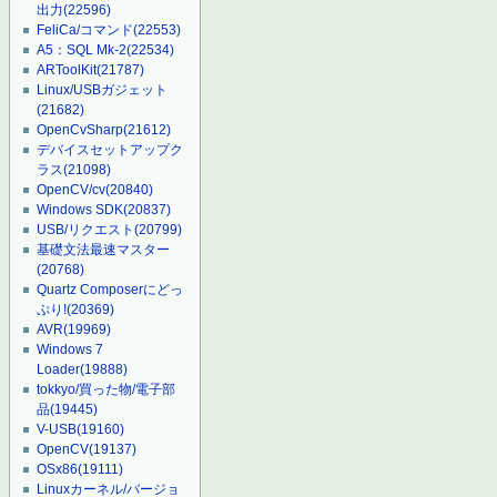
出力
(22596)
FeliCa/コマンド
(22553)
A5：SQL Mk-2
(22534)
ARToolKit
(21787)
Linux/USBガジェット
(21682)
OpenCvSharp
(21612)
デバイスセットアップク
ラス
(21098)
OpenCV/cv
(20840)
Windows SDK
(20837)
USB/リクエスト
(20799)
基礎文法最速マスター
(20768)
Quartz Composerにどっ
ぷり!
(20369)
AVR
(19969)
Windows 7
Loader
(19888)
tokkyo/買った物/電子部
品
(19445)
V-USB
(19160)
OpenCV
(19137)
OSx86
(19111)
Linuxカーネル/バージョ