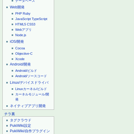
データベース
Web開発
PHP
Ruby
JavaScript
TypeScript
HTML5
CSS3
Webアプリ
Node.js
iOS/開発
Cocoa
Objective-C
Xcode
Android/開発
Android/ビルド
Android/ソースコード
Linux/デバイスドライバ
Linuxカーネル/ビルド
カーネルモジュール/開
発
ネイティブアプリ開発
チラ裏
タグクラウド
PukiWiki設定
PukiWiki/自作プラグイン