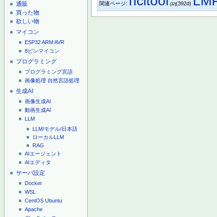
hcitool
LM
通販
関連ページ:
(392d)
[32]
買った物
欲しい物
マイコン
ESP32
ARM
AVR
8ピンマイコン
プログラミング
プログラミング言語
画像処理
自然言語処理
生成AI
画像生成AI
動画生成AI
LLM
LLM/モデル/日本語
ローカルLLM
RAG
AIエージェント
AIエディタ
サーバ設定
Docker
WSL
CentOS
Ubuntu
Apache