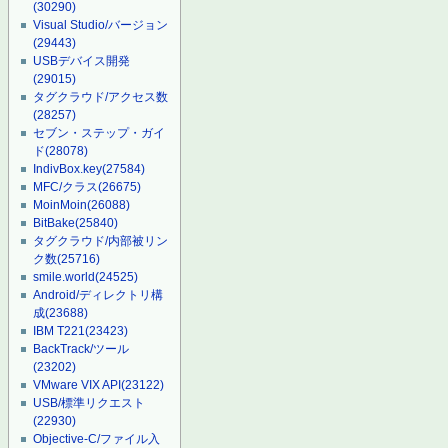
(30290)
Visual Studio/バージョン
(29443)
USBデバイス開発
(29015)
タグクラウド/アクセス数
(28257)
セブン・ステップ・ガイ
ド
(28078)
IndivBox.key
(27584)
MFC/クラス
(26675)
MoinMoin
(26088)
BitBake
(25840)
タグクラウド/内部被リン
ク数
(25716)
smile.world
(24525)
Android/ディレクトリ構
成
(23688)
IBM T221
(23423)
BackTrack/ツール
(23202)
VMware VIX API
(23122)
USB/標準リクエスト
(22930)
Objective-C/ファイル入