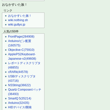
おなかすいた族！
リンク
おなかすいた族！
wiki.nothing.sh
wiki.guttyo.jp
人気の50件
FrontPage
(284908)
Arduino/ピン配置
(160575)
Objective-C
(75910)
ApplePS2Keyboard-
Japanese-v2
(49608)
レポートディスクリプタ
(48855)
cRARk
(44578)
USB/ディスクリプタ
(43716)
NSString
(36622)
Quartz Composer/パッチ
(36493)
SmartQ 5
(35214)
Arduino
(32435)
HIDデバイス/開発