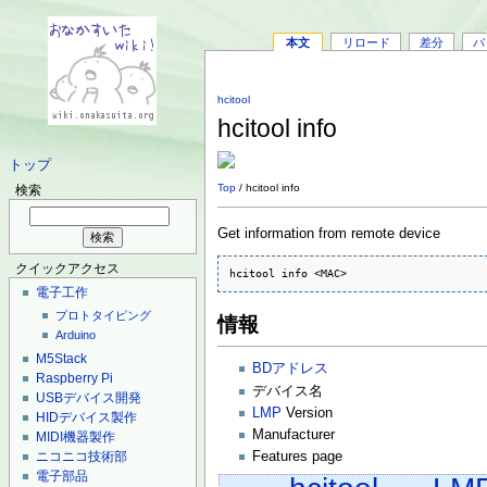
本文
リロード
差分
バ
hcitool
hcitool info
トップ
Top
/ hcitool info
検索
Get information from remote device
クイックアクセス
hcitool info <MAC>
電子工作
プロトタイピング
情報
Arduino
M5Stack
BDアドレス
Raspberry Pi
デバイス名
USBデバイス開発
LMP
Version
HIDデバイス製作
Manufacturer
MIDI機器製作
ニコニコ技術部
Features page
電子部品