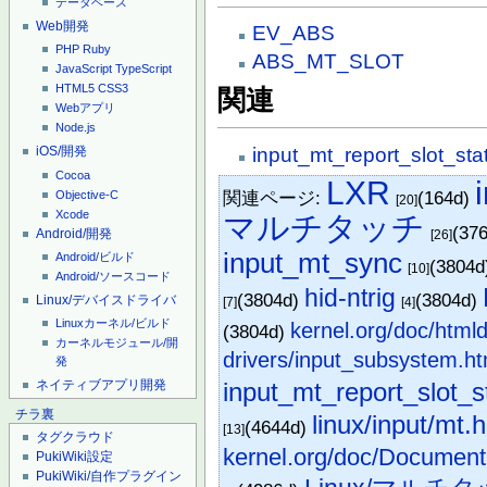
データベース
Web開発
EV_ABS
PHP
Ruby
ABS_MT_SLOT
JavaScript
TypeScript
HTML5
CSS3
関連
Webアプリ
Node.js
input_mt_report_slot_sta
iOS/開発
Cocoa
LXR
関連ページ:
(164d)
Objective-C
[20]
Xcode
マルチタッチ
(37
Android/開発
[26]
input_mt_sync
Android/ビルド
(3804
[10]
Android/ソースコード
hid-ntrig
(3804d)
(3804d)
Linux/デバイスドライバ
[7]
[4]
Linuxカーネル/ビルド
kernel.org/doc/html
(3804d)
カーネルモジュール/開
drivers/input_subsystem.ht
発
ネイティブアプリ開発
input_mt_report_slot_s
チラ裏
linux/input/mt.h
(4644d)
[13]
タグクラウド
kernel.org/doc/Documentat
PukiWiki設定
PukiWiki/自作プラグイン