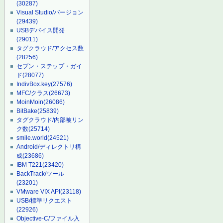
(30287)
Visual Studio/バージョン
(29439)
USBデバイス開発
(29011)
タグクラウド/アクセス数
(28256)
セブン・ステップ・ガイ
ド
(28077)
IndivBox.key
(27576)
MFC/クラス
(26673)
MoinMoin
(26086)
BitBake
(25839)
タグクラウド/内部被リン
ク数
(25714)
smile.world
(24521)
Android/ディレクトリ構
成
(23686)
IBM T221
(23420)
BackTrack/ツール
(23201)
VMware VIX API
(23118)
USB/標準リクエスト
(22926)
Objective-C/ファイル入