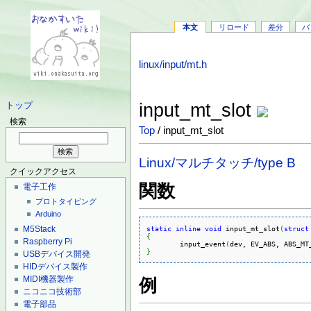
本文
リロード
差分
バ
linux/input/mt.h
input_mt_slot
トップ
検索
Top
/ input_mt_slot
Linux/マルチタッチ/type B
クイックアクセス
関数
電子工作
プロトタイピング
Arduino
static
inline
void
 input_mt_slot
(
struct
M5Stack
{
Raspberry Pi
	input_event
(
dev, EV_ABS, ABS_MT
}
USBデバイス開発
HIDデバイス製作
MIDI機器製作
例
ニコニコ技術部
電子部品