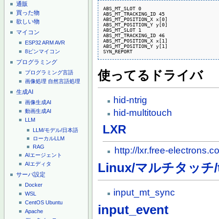
通販
ABS_MT_SLOT 0

買った物
ABS_MT_TRACKING_ID 45

ABS_MT_POSITION_X x[0]

欲しい物
ABS_MT_POSITION_Y y[0]

ABS_MT_SLOT 1

マイコン
ABS_MT_TRACKING_ID 46

ABS_MT_POSITION_X x[1]

ESP32
ARM
AVR
ABS_MT_POSITION_Y y[1]

SYN_REPORT
8ピンマイコン
プログラミング
使ってるドライバ
プログラミング言語
画像処理
自然言語処理
生成AI
hid-ntrig
画像生成AI
hid-multitouch
動画生成AI
LLM
LXR
LLM/モデル/日本語
ローカルLLM
RAG
http://lxr.free-electrons.
AIエージェント
Linux/マルチタッチ/t
AIエディタ
サーバ設定
Docker
input_mt_sync
WSL
CentOS
Ubuntu
input_event
Apache