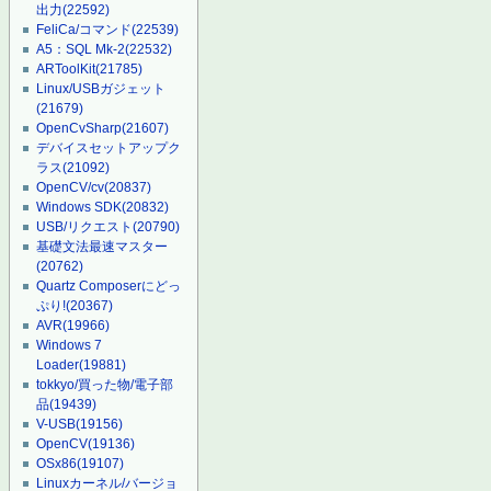
出力
(22592)
FeliCa/コマンド
(22539)
A5：SQL Mk-2
(22532)
ARToolKit
(21785)
Linux/USBガジェット
(21679)
OpenCvSharp
(21607)
デバイスセットアップク
ラス
(21092)
OpenCV/cv
(20837)
Windows SDK
(20832)
USB/リクエスト
(20790)
基礎文法最速マスター
(20762)
Quartz Composerにどっ
ぷり!
(20367)
AVR
(19966)
Windows 7
Loader
(19881)
tokkyo/買った物/電子部
品
(19439)
V-USB
(19156)
OpenCV
(19136)
OSx86
(19107)
Linuxカーネル/バージョ