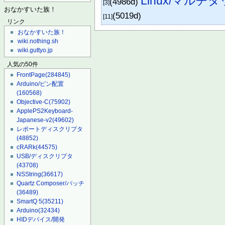
Linux/マルチ
(4986d)
[3]
おなかすいた族！
(5019d)
[11]
リンク
おなかすいた族！
wiki.nothing.sh
wiki.guttyo.jp
人気の50件
FrontPage
(284845)
Arduino/ピン配置
(160568)
Objective-C
(75902)
ApplePS2Keyboard-
Japanese-v2
(49602)
レポートディスクリプタ
(48852)
cRARk
(44575)
USB/ディスクリプタ
(43708)
NSString
(36617)
Quartz Composer/パッチ
(36489)
SmartQ 5
(35211)
Arduino
(32434)
HIDデバイス/開発