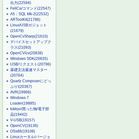
出力
(22594)
FeliCa/コマンド
(22547)
A5：SQL Mk-2
(22532)
ARToolKit
(21786)
Linux/USBガジェット
(21679)
OpenCvSharp
(21610)
デバイスセットアップク
ラス
(21093)
OpenCV/cv
(20838)
Windows SDK
(20835)
USB/リクエスト
(20796)
基礎文法最速マスター
(20764)
Quartz Composerにどっ
ぷり!
(20367)
AVR
(19966)
Windows 7
Loader
(19885)
tokkyo/買った物/電子部
品
(19442)
V-USB
(19157)
OpenCV
(19136)
OSx86
(19108)
Linuxカーネル/バージョ