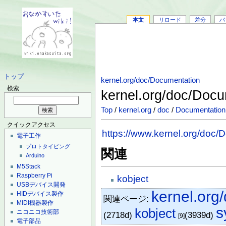
本文
リロード
差分
バ
トップ
kernel.org/doc/Documentation
検索
kernel.org/doc/Docu
Top
/
kernel.org
/
doc
/
Documentation
クイックアクセス
https://www.kernel.org/doc/D
電子工作
プロトタイピング
関連
Arduino
M5Stack
Raspberry Pi
kobject
USBデバイス開発
kernel.org
HIDデバイス製作
関連ページ:
MIDI機器製作
s
kobject
ニコニコ技術部
(2718d)
(3939d)
[9]
電子部品