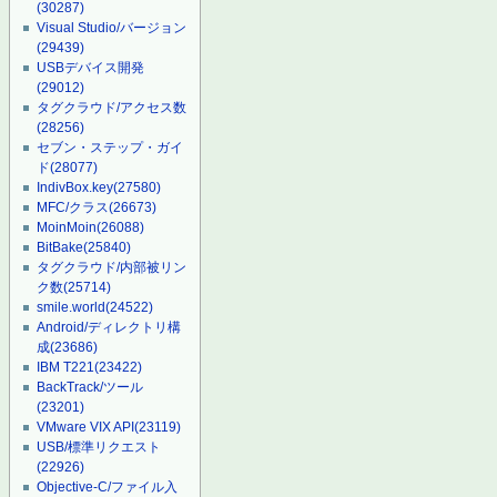
(30287)
Visual Studio/バージョン
(29439)
USBデバイス開発
(29012)
タグクラウド/アクセス数
(28256)
セブン・ステップ・ガイ
ド
(28077)
IndivBox.key
(27580)
MFC/クラス
(26673)
MoinMoin
(26088)
BitBake
(25840)
タグクラウド/内部被リン
ク数
(25714)
smile.world
(24522)
Android/ディレクトリ構
成
(23686)
IBM T221
(23422)
BackTrack/ツール
(23201)
VMware VIX API
(23119)
USB/標準リクエスト
(22926)
Objective-C/ファイル入