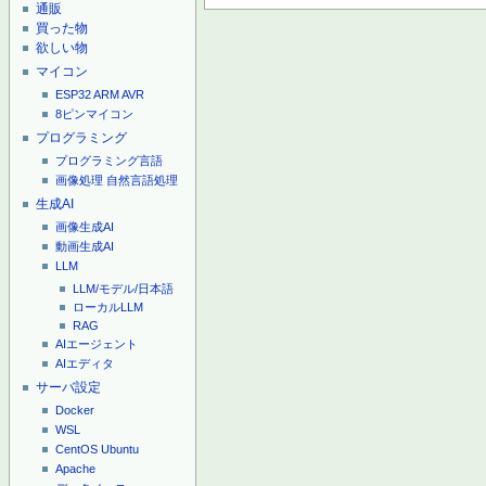
通販
買った物
欲しい物
マイコン
ESP32
ARM
AVR
8ピンマイコン
プログラミング
プログラミング言語
画像処理
自然言語処理
生成AI
画像生成AI
動画生成AI
LLM
LLM/モデル/日本語
ローカルLLM
RAG
AIエージェント
AIエディタ
サーバ設定
Docker
WSL
CentOS
Ubuntu
Apache