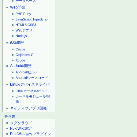
データベース
Web開発
PHP
Ruby
JavaScript
TypeScript
HTML5
CSS3
Webアプリ
Node.js
iOS/開発
Cocoa
Objective-C
Xcode
Android/開発
Android/ビルド
Android/ソースコード
Linux/デバイスドライバ
Linuxカーネル/ビルド
カーネルモジュール/開
発
ネイティブアプリ開発
チラ裏
タグクラウド
PukiWiki設定
PukiWiki/自作プラグイン