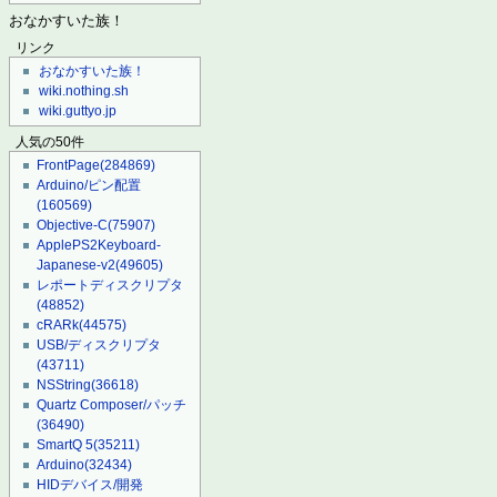
おなかすいた族！
リンク
おなかすいた族！
wiki.nothing.sh
wiki.guttyo.jp
人気の50件
FrontPage
(284869)
Arduino/ピン配置
(160569)
Objective-C
(75907)
ApplePS2Keyboard-
Japanese-v2
(49605)
レポートディスクリプタ
(48852)
cRARk
(44575)
USB/ディスクリプタ
(43711)
NSString
(36618)
Quartz Composer/パッチ
(36490)
SmartQ 5
(35211)
Arduino
(32434)
HIDデバイス/開発