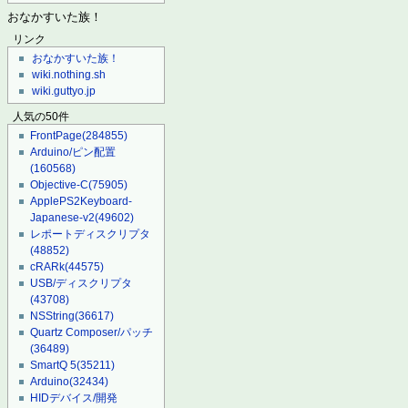
おなかすいた族！
リンク
おなかすいた族！
wiki.nothing.sh
wiki.guttyo.jp
人気の50件
FrontPage
(284855)
Arduino/ピン配置
(160568)
Objective-C
(75905)
ApplePS2Keyboard-
Japanese-v2
(49602)
レポートディスクリプタ
(48852)
cRARk
(44575)
USB/ディスクリプタ
(43708)
NSString
(36617)
Quartz Composer/パッチ
(36489)
SmartQ 5
(35211)
Arduino
(32434)
HIDデバイス/開発