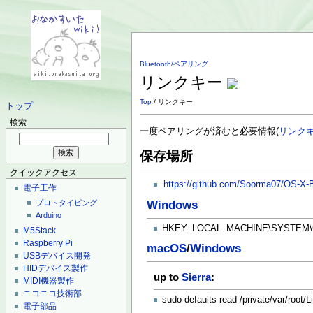
Bluetooth/ペアリング
リンクキー
Top
/ リンクキー
トップ
検索
一度ペアリングが済むと必要情報(
リンク
保存場所
クイックアクセス
https://github.com/Soorma07/OS-X-B
電子工作
Windows
プロトタイピング
Arduino
HKEY_LOCAL_MACHINE\SYSTEM\
M5Stack
Raspberry Pi
macOS
/
Windows
USBデバイス開発
HIDデバイス製作
up to
Sierra
:
MIDI機器製作
ニコニコ技術部
sudo defaults read /private/var/root/L
電子部品