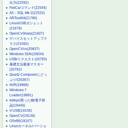
出力
(22592)
FeliCa/コマンド
(22545)
A5：SQL Mk-2
(22532)
ARToolKit
(21786)
Linux/USBガジェット
(21679)
OpenCvSharp
(21607)
デバイスセットアップク
ラス
(21092)
OpenCV/cv
(20837)
Windows SDK
(20834)
USB/リクエスト
(20793)
基礎文法最速マスター
(20762)
Quartz Composerにどっ
ぷり!
(20367)
AVR
(19966)
Windows 7
Loader
(19881)
tokkyo/買った物/電子部
品
(19440)
V-USB
(19156)
OpenCV
(19136)
OSx86
(19107)
Linuxカーネル/バージョ