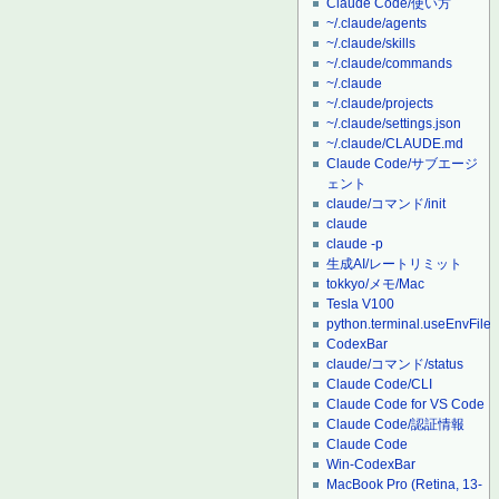
Claude Code/使い方
~/.claude/agents
~/.claude/skills
~/.claude/commands
~/.claude
~/.claude/projects
~/.claude/settings.json
~/.claude/CLAUDE.md
Claude Code/サブエージ
ェント
claude/コマンド/init
claude
claude -p
生成AI/レートリミット
tokkyo/メモ/Mac
Tesla V100
python.terminal.useEnvFile
CodexBar
claude/コマンド/status
Claude Code/CLI
Claude Code for VS Code
Claude Code/認証情報
Claude Code
Win-CodexBar
MacBook Pro (Retina, 13-