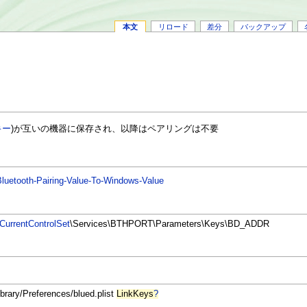
本文
リロード
差分
バックアップ
キー
)が互いの機器に保存され、以降はペアリングは不要
luetooth-Pairing-Value-To-Windows-Value
CurrentControlSet
\Services\BTHPORT\Parameters\Keys\BD_ADDR
ibrary/Preferences/blued.plist
LinkKeys
?