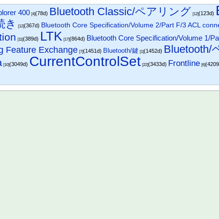
Bluetooth Classic/ペアリング
plorer 400
(78d)
(123d)
[4]
[12]
手続き
Bluetooth Core Specification/Volume 2/Part F/3 ACL con
(367d)
[12]
LTK
ion
Bluetooth Core Specification/Volume 1/Pa
(389d)
(864d)
[11]
[17]
Bluetoo
ng Feature Exchange
Bluetooth/鍵
(1451d)
(1452d)
[7]
[1]
CurrentControlSet
a
Frontline
(3049d)
(3433d)
(420
[10]
[22]
[6]