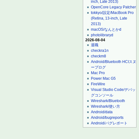
inch, Late 2013)
OpenCore Legacy Patcher
tokkyo/設定/MacBook Pro
(Retina, 13-inch, Late
2013)
macOS/なんとかd
photolibraryd
2026-08-04
退職
checkra1n
checkm8
Android/Bluetooth HCIスヌ
ープログ
Mac Pro
Power Mac G5
FireWire
Visual Studio Code/デバッ
グコンソール
Wireshark/Bluetooth
Wireshark/使い方
Android/data
Android/bugreports
Android/バグレポート