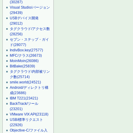
(30287)
Visual Studio/バージョン
(29439)
USBデバイス開発
(29012)
タグクラウド/アクセス数
(28256)
セブン・ステップ・ガイ
ド
(28077)
IndivBox.key
(27577)
MFC/クラス
(26673)
MoinMoin
(26086)
BitBake
(25839)
タグクラウド/内部被リン
ク数
(25714)
smile.world
(24521)
Android/ディレクトリ構
成
(23686)
IBM T221
(23421)
BackTrack/ツール
(23201)
VMware VIX API
(23118)
USB/標準リクエスト
(22926)
Objective-C/ファイル入