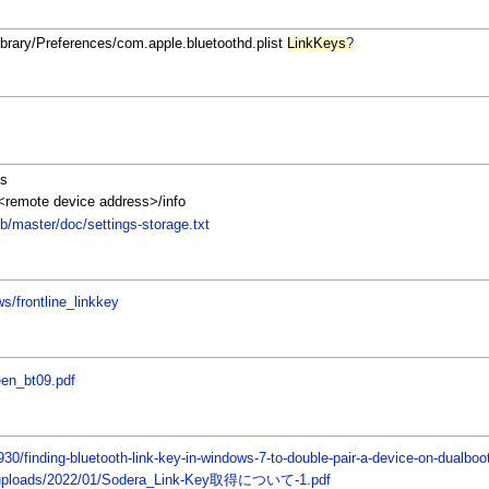
Library/Preferences/com.apple.bluetoothd.plist
LinkKeys
?
ys
/<remote device address>/info
b/master/doc/settings-storage.txt
s/frontline_linkkey
een_bt09.pdf
30/finding-bluetooth-link-key-in-windows-7-to-double-pair-a-device-on-dualbo
ent/uploads/2022/01/Sodera_Link-Key取得について-1.pdf