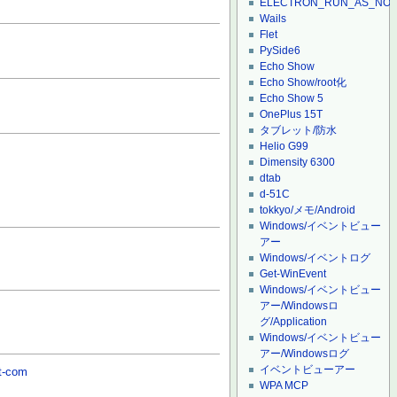
ELECTRON_RUN_AS_NO
Wails
Flet
PySide6
Echo Show
Echo Show/root化
Echo Show 5
OnePlus 15T
タブレット/防水
Helio G99
Dimensity 6300
dtab
d-51C
tokkyo/メモ/Android
Windows/イベントビュー
アー
Windows/イベントログ
Get-WinEvent
Windows/イベントビュー
アー/Windowsロ
グ/Application
Windows/イベントビュー
アー/Windowsログ
イベントビューアー
ot-com
WPA MCP