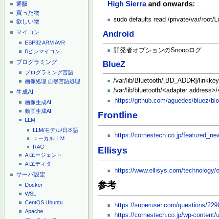
High Sierra
and onwards:
通販
買った物
sudo defaults read /private/var/root/
欲しい物
マイコン
Android
ESP32
ARM
AVR
開発者オプションのSnoopログ
8ピンマイコン
プログラミング
BlueZ
プログラミング言語
/var/lib/Bluetooth/[BD_ADDR]/linkke
画像処理
自然言語処理
/var/lib/bluetooth/<adapter address>
生成AI
https://github.com/aguedes/bluez/blo
画像生成AI
動画生成AI
Frontline
LLM
LLM/モデル/日本語
https://cornestech.co.jp/featured_new
ローカルLLM
RAG
Ellisys
AIエージェント
AIエディタ
https://www.ellisys.com/technology/
サーバ設定
参考
Docker
WSL
CentOS
Ubuntu
https://superuser.com/questions/2299
Apache
https://cornestech.co.jp/wp-cont