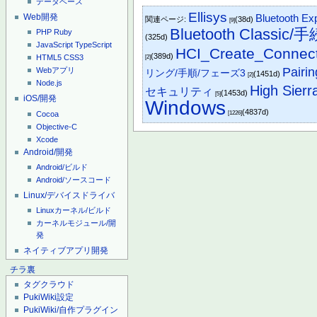
データベース
Ellisys
Web開発
Bluetooth Ex
関連ページ:
(38d)
[9]
Bluetooth Classic/
PHP
Ruby
(325d)
JavaScript
TypeScript
HCI_Create_Connect
(389d)
HTML5
CSS3
[2]
Pairi
Webアプリ
リング/手順/フェーズ3
(1451d)
[2]
Node.js
High Sierr
セキュリティ
(1453d)
[5]
iOS/開発
Windows
(4837d)
Cocoa
[1226]
Objective-C
Xcode
Android/開発
Android/ビルド
Android/ソースコード
Linux/デバイスドライバ
Linuxカーネル/ビルド
カーネルモジュール/開
発
ネイティブアプリ開発
チラ裏
タグクラウド
PukiWiki設定
PukiWiki/自作プラグイン