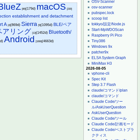
OSV-Scanner
BlueZ
macOS
osv-scanner
(179d)
[86]
[230]
pubspec.lock
nection establishment and detachment
scoop list
Sierra
rt A
tokkyo/設定/Node.js
BLE/ペア
(869d)
(1095d)
[4]
[9]
th/ペアリング
Start-MpWDOScan
Bluetooth/
(1452d)
[13]
Raspberry Pi Pico
Android
Tiny386
9d)
(4663d)
[1066]
Windows 9x
patcher9x
ELSA System Graph
MiniMax H3
2026-08-05
vphone-cli
Spec Kit
Step 3.7 Flash
claude/コマンド/plan
claude/コマンド
Claude Code/ツー
ル/AskUserQuestion
AskUserQuestion
Claude Code/ツール
Claude Code/計画モード
Claude Code/ベストプラ
クティス