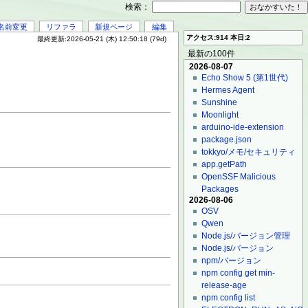
検索：
名前変更
リファラ
新規ページ
編集
アクセス:914 本日:2
最終更新:2026-05-21 (木) 12:50:18 (79d)
最新の100件
2026-08-07
Echo Show 5 (第1世代)
Hermes Agent
Sunshine
Moonlight
arduino-ide-extension
package.json
tokkyo/メモ/セキュリティ
app.getPath
OpenSSF Malicious
Packages
2026-08-06
OSV
Qwen
Node.js/バージョン管理
Node.js/バージョン
npm/バージョン
npm config get min-
release-age
npm config list