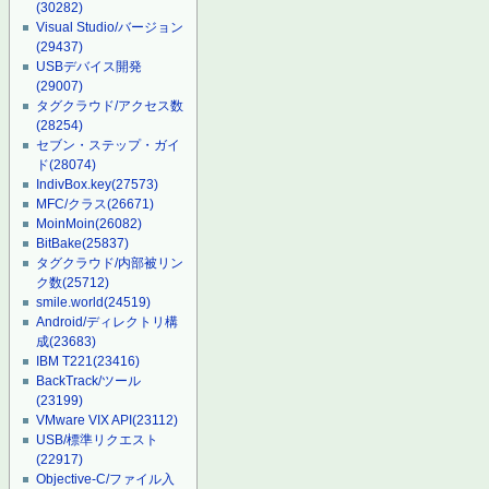
(30282)
Visual Studio/バージョン
(29437)
USBデバイス開発
(29007)
タグクラウド/アクセス数
(28254)
セブン・ステップ・ガイ
ド
(28074)
IndivBox.key
(27573)
MFC/クラス
(26671)
MoinMoin
(26082)
BitBake
(25837)
タグクラウド/内部被リン
ク数
(25712)
smile.world
(24519)
Android/ディレクトリ構
成
(23683)
IBM T221
(23416)
BackTrack/ツール
(23199)
VMware VIX API
(23112)
USB/標準リクエスト
(22917)
Objective-C/ファイル入