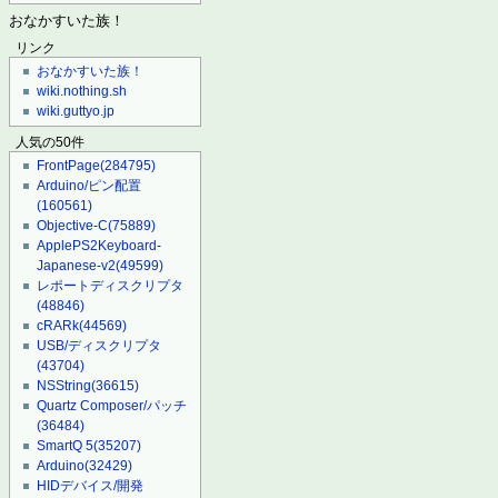
おなかすいた族！
リンク
おなかすいた族！
wiki.nothing.sh
wiki.guttyo.jp
人気の50件
FrontPage
(284795)
Arduino/ピン配置
(160561)
Objective-C
(75889)
ApplePS2Keyboard-
Japanese-v2
(49599)
レポートディスクリプタ
(48846)
cRARk
(44569)
USB/ディスクリプタ
(43704)
NSString
(36615)
Quartz Composer/パッチ
(36484)
SmartQ 5
(35207)
Arduino
(32429)
HIDデバイス/開発