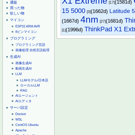
X1 Extreme
(1581d)
[17]
通販
買った物
15 5000
Latitude 
(1662d)
[3]
欲しい物
4nm
Thi
(1667d)
(1681d)
マイコン
[27]
ESP32
ARM
AVR
ThinkPad X1 Ext
(1996d)
[1]
8ピンマイコン
プログラミング
プログラミング言語
画像処理
自然言語処理
生成AI
画像生成AI
動画生成AI
LLM
LLM/モデル/日本語
ローカルLLM
RAG
AIエージェント
AIエディタ
サーバ設定
Docker
WSL
CentOS
Ubuntu
Apache