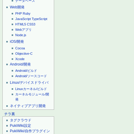
データベース
Web開発
PHP
Ruby
JavaScript
TypeScript
HTML5
CSS3
Webアプリ
Node.js
iOS/開発
Cocoa
Objective-C
Xcode
Android/開発
Android/ビルド
Android/ソースコード
Linux/デバイスドライバ
Linuxカーネル/ビルド
カーネルモジュール/開
発
ネイティブアプリ開発
チラ裏
タグクラウド
PukiWiki設定
PukiWiki/自作プラグイン