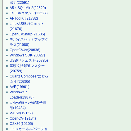
出力
(22591)
A5：SQL Mk-2
(22529)
FeliCa/コマンド
(22527)
ARToolKit
(21782)
Linux/USBガジェット
(21676)
OpenCvSharp
(21605)
デバイスセットアップク
ラス
(21088)
OpenCV/cv
(20836)
Windows SDK
(20827)
USB/リクエスト
(20785)
基礎文法最速マスター
(20759)
Quartz Composerにどっ
ぷり!
(20365)
AVR
(19961)
Windows 7
Loader
(19878)
tokkyo/買った物/電子部
品
(19434)
V-USB
(19152)
OpenCV
(19134)
OSx86
(19105)
Linuxカーネル/バージョ