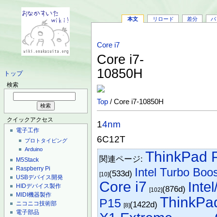
本文
リロード
差分
バ
Core i7
Core i7-
10850H
トップ
検索
Top
/ Core i7-10850H
クイックアクセス
1
4nm
電子工作
6C12T
プロトタイピング
Arduino
ThinkPad 
関連ページ:
M5Stack
Raspberry Pi
Intel Turbo Boo
(533d)
[10]
USBデバイス開発
Core i7
Inte
HIDデバイス製作
(876d)
[102]
MIDI機器製作
ThinkPa
P15
(1422d)
ニコニコ技術部
[8]
電子部品