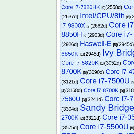
Cor
Core i7-7820HK
(2558d)
[0]
Intel/CPU/8th
(2637d)
(
[8]
Core i
i7-9800X
(2662d)
[2]
Core i7
8850H
(2903d)
[6]
Haswell-E
(2926d)
(2945d
[5]
Ivy Bri
6850K
(2945d)
[1]
Cor
Core i7-5820K
(3052d)
[1]
8700K
Core i7-4
(3090d)
[5]
Core i7-7500U
(3121d)
[9
(3168d)
Core i7-8700K
(31
[4]
[0]
Core i7-
7560U
(3241d)
[3]
Sandy Bridg
(3304d)
Core i7-
2700K
(3321d)
[2]
Core i7-5500U
(3575d)
[8