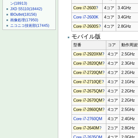
ン
(18913)
Core i7-2600
?
4コア
3.4GHz
JXD S5110
(18442)
IBOutlet
(18156)
Core i7-2600K
4コア
3.4GHz
画像処理
(17950)
ニコニコ技術部
(17445)
Core i7-2600S
?
4コア
2.8GHz
モバイル版
型番
コア
動作周波
Core i7-2920XM
?
4コア
2.5GHz
Core i7-2820QM
?
4コア
2.3GHz
Core i7-2720QM
?
4コア
2.2GHz
Core i7-2710QE
?
4コア
2.1GHz
Core i7-2675QM
?
4コア
2.2GHz
Core i7-2670QM
?
4コア
2.2GHz
Core i7-2860QM
?
4コア
2.5GHz
Core i7-2760QM
4コア
2.4GHz
Core i7-2640M
?
2コア
2.8GHz
Core i7-2635QM
4コア
2.0GHz