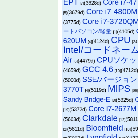
EPT
Core i7-4
(3628d)
[7]
Core i7-4800
(3679d)
[5]
Core i7-3720Q
(3775d)
ートパソコン/軽量
(4105d)
[1]
CPU
620UM
(4124d)
[4]
[24
Intel/コードネー
CPUソケ
Air
(4479d)
[6]
GCC 4.6
(4659d)
(4712d
[10]
SSE/バージョン
(5000d)
MIPS
3770T
(5119d)
[4]
[66
Sandy Bridge-E
C
(5325d)
[3]
Core i7-2677M
(5372d)
[19]
Clarkdale
(5663d)
(581
[12]
Bloomfield
(5811d)
(5
[2]
[10]
Lynnfield