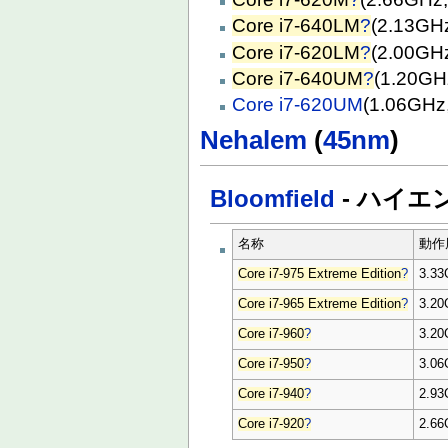
Core i7-640LM
?
(2.13GH
Core i7-620LM
?
(2.00GH
Core i7-640UM
?
(1.20G
Core i7-620UM
(1.06GH
Nehalem
(
45nm
)
Bloomfield
- ハイエ
名称
動作
Core i7-975 Extreme Edition
?
3.3
Core i7-965 Extreme Edition
?
3.2
Core i7-960
?
3.2
Core i7-950
?
3.0
Core i7-940
?
2.9
Core i7-920
?
2.6