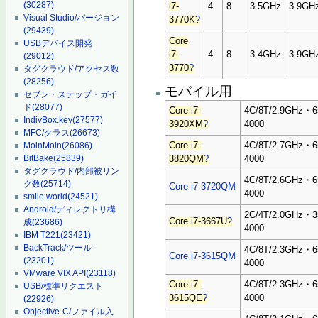
(30287)
i7-
4
8
3.5GHz
3.9GH
Visual Studio/バージョン
3770K
?
(29439)
Core
USBデバイス開発
i7-
4
8
3.4GHz
3.9GH
(29012)
3770
?
タグクラウド/アクセス数
(28256)
モバイル用
セブン・ステップ・ガイ
ド
(28077)
Core i7-
4C/8T/2.9GHz・
IndivBox.key
(27577)
3920XM
?
4000
MFC/クラス
(26673)
Core i7-
4C/8T/2.7GHz・
MoinMoin
(26086)
BitBake
(25839)
3820QM
?
4000
タグクラウド/内部被リン
4C/8T/2.6GHz・
ク数
(25714)
Core i7-3720QM
4000
smile.world
(24521)
Android/ディレクトリ構
2C/4T/2.0GHz・
Core i7-3667U
?
成
(23686)
4000
IBM T221
(23421)
BackTrack/ツール
4C/8T/2.3GHz・
Core i7-3615QM
(23201)
4000
VMware VIX API
(23118)
Core i7-
4C/8T/2.3GHz・
USB/標準リクエスト
3615QE
?
4000
(22926)
Objective-C/ファイル入