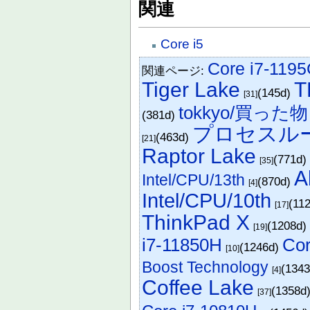
関連
Core i5
Core i7-119
関連ページ:
Tiger Lake
T
(145d)
[31]
tokkyo/買った物
(381d)
プロセスル
(463d)
[21]
Raptor Lake
(771d
[35]
A
Intel/CPU/13th
(870d)
[4]
Intel/CPU/10th
(11
[17]
ThinkPad X
(1208d
[19]
i7-11850H
Cor
(1246d)
[10]
Boost Technology
(134
[4]
Coffee Lake
(1358d
[37]