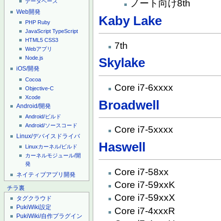
ノート向け8th
データベース
Web開発
Kaby Lake
PHP
Ruby
JavaScript
TypeScript
HTML5
CSS3
7th
Webアプリ
Node.js
Skylake
iOS/開発
Cocoa
Core i7-6xxxx
Objective-C
Xcode
Broadwell
Android/開発
Android/ビルド
Android/ソースコード
Core i7-5xxxx
Linux/デバイスドライバ
Haswell
Linuxカーネル/ビルド
カーネルモジュール/開
発
Core i7-58xx
ネイティブアプリ開発
Core i7-59xxK
チラ裏
Core i7-59xxX
タグクラウド
PukiWiki設定
Core i7-4xxxR
PukiWiki/自作プラグイン