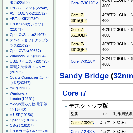
4C/8T/2.1GHz・
出力
(22592)
Core i7-3612QM
4000
FeliCa/コマンド
(22545)
A5：SQL Mk-2
(22532)
Core i7-
4C/8T/2.1GHz・
ARToolKit
(21786)
3615QE
?
4000
Linux/USBガジェット
(21679)
Core i7-
4C/8T/2.3GHz・
OpenCvSharp
(21607)
3610QM
?
4000
デバイスセットアップク
Core i7-
4C/8T/2.3GHz・
ラス
(21092)
3610QE
?
4000
OpenCV/cv
(20837)
Windows SDK
(20834)
2C/4T/2.9GHz・
Core i7-3520M
USB/リクエスト
(20793)
4000
基礎文法最速マスター
(20762)
Sandy Bridge
(
32n
Quartz Composerにどっ
ぷり!
(20367)
AVR
(19966)
Core i7
Windows 7
Loader
(19881)
tokkyo/買った物/電子部
デスクトップ版
品
(19440)
型番
コア
動作周波数
V-USB
(19156)
OpenCV
(19136)
Core i7-3820
?
4コア
3.6GHz
OSx86
(19107)
Linuxカーネル/バージョ
Core i7-2700K
4コア
3.5GHz