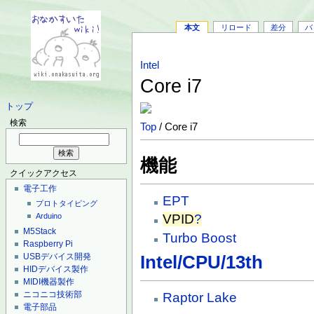
本文
リロード
差分
バ
Intel
Core i7
トップ
検索
Top
/ Core i7
機能
クイックアクセス
電子工作
EPT
プロトタイピング
VPID
?
Arduino
M5Stack
Turbo Boost
Raspberry Pi
USBデバイス開発
Intel/CPU/13th
HIDデバイス製作
MIDI機器製作
ニコニコ技術部
Raptor Lake
電子部品