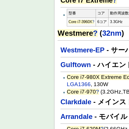
Core i7 Extreme
?
型番
コア
動作周波数
Core i7-3960X
?
6コア
3.3GHz
Westmere
?
(
32nm
)
Westmere-EP
- サー
Gulftown
- ハイエン
Core i7-980X Extreme Ed
LGA1366
, 130W
Core i7-970
?
(3.2GHz,T
Clarkdale
- メイン
Arrandale
- モバイル
Core i7-620M
?
(2.66GHz