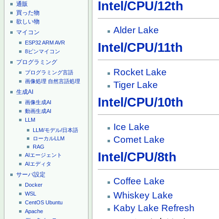
Intel/CPU/12th
通販
買った物
欲しい物
Alder Lake
マイコン
ESP32
ARM
AVR
Intel/CPU/11th
8ピンマイコン
プログラミング
Rocket Lake
プログラミング言語
画像処理
自然言語処理
Tiger Lake
生成AI
Intel/CPU/10th
画像生成AI
動画生成AI
LLM
Ice Lake
LLM/モデル/日本語
Comet Lake
ローカルLLM
RAG
Intel/CPU/8th
AIエージェント
AIエディタ
サーバ設定
Coffee Lake
Docker
Whiskey Lake
WSL
CentOS
Ubuntu
Kaby Lake Refresh
Apache