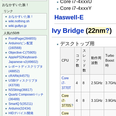
Core i7-4xxxU
おなかすいた族！
Core i7-4xxxY
リンク
Haswell-E
おなかすいた族！
wiki.nothing.sh
wiki.guttyo.jp
Ivy Bridge
(
22nm
?
)
人気の50件
FrontPage
(284855)
デスクトップ用
Arduino/ピン配置
(160568)
ス
Objective-C
(75905)
コ
レ
Turbo
ApplePS2Keyboard-
動作周
CPU
ア
ッ
Boost
Japanese-v2
(49602)
波数
数
ド
時
レポートディスクリプタ
数
(48852)
cRARk
(44575)
Core
USB/ディスクリプタ
i7-
4
8
2.5GHz
3.7GH
(43708)
3770T
NSString
(36617)
Quartz Composer/パッチ
Core
(36489)
i7-
4
8
3.1GHz
3.9GH
SmartQ 5
(35211)
3770S
?
Arduino
(32434)
HIDデバイス/開発
Core