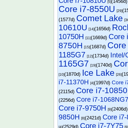
Core i7-10810U
(1456d
[5]
Core i7-8550U
(1
[29]
Comet Lake
(1577d)
[3
Roc
10610U
(1656d)
[14]
10750H
Core 
(1669d)
[11]
Core
8750H
(1687d)
[15]
1185G7
Intel
(1734d)
[12]
1165G7
Cor
(1740d)
[19]
Ice Lake
(1870d)
(1
[10]
[26]
i7-11370H
Core 
(1997d)
[4]
Core i7-1085
(2115d)
Core i7-1068NG
(2256d)
Core i7-9750H
(2406d
[9]
9850H
Core i7
(2421d)
[8]
Core i7-7Y75
(2529d)
[4]
[9