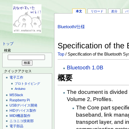
本文
リロード
差分
バ
Bluetooth/仕様
Specification of th
トップ
検索
Top
/ Specification of the Bluetooth S
Bluetooth 1.0B
クイックアクセス
概要
電子工作
プロトタイピング
Arduino
The document is divided 
M5Stack
Volume 2, Profiles.
Raspberry Pi
USBデバイス開発
The Core part specif
HIDデバイス製作
baseband, link manage
MIDI機器製作
ニコニコ技術部
transport layer, and in
電子部品