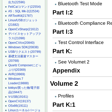
出力
(22596)
Bluetooth Test Mode
FeliCa/コマンド
(22554)
Part I:2
A5：SQL Mk-2
(22534)
ARToolKit
(21787)
Linux/USBガジェット
Bluetooth Compliance R
(21682)
OpenCvSharp
(21612)
Part I:3
デバイスセットアップク
ラス
(21098)
Test Control Interface
OpenCV/cv
(20840)
Windows SDK
(20838)
Part K:
USB/リクエスト
(20799)
基礎文法最速マスター
(20768)
See Volumet 2
Quartz Composerにどっ
Appendix
ぷり!
(20369)
AVR
(19969)
Windows 7
Volume 2
Loader
(19888)
tokkyo/買った物/電子部
品
(19447)
Profiles
V-USB
(19161)
OpenCV
(19137)
Part K:1
OSx86
(19111)
Linuxカーネル/バージョ