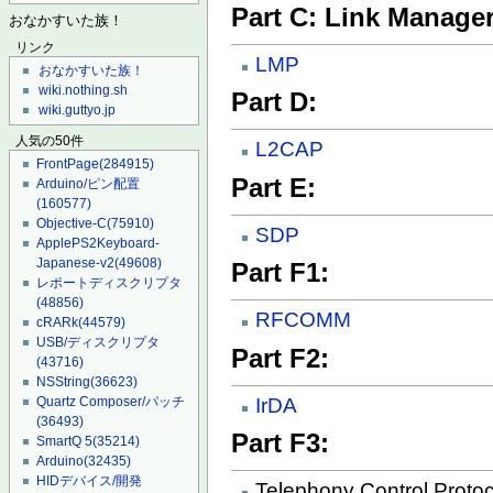
Part C: Link Manage
おなかすいた族！
リンク
LMP
おなかすいた族！
wiki.nothing.sh
Part D:
wiki.guttyo.jp
人気の50件
L2CAP
FrontPage
(284915)
Part E:
Arduino/ピン配置
(160577)
Objective-C
(75910)
SDP
ApplePS2Keyboard-
Japanese-v2
(49608)
Part F1:
レポートディスクリプタ
(48856)
RFCOMM
cRARk
(44579)
USB/ディスクリプタ
Part F2:
(43716)
NSString
(36623)
IrDA
Quartz Composer/パッチ
(36493)
Part F3:
SmartQ 5
(35214)
Arduino
(32435)
HIDデバイス/開発
Telephony Control Protoc