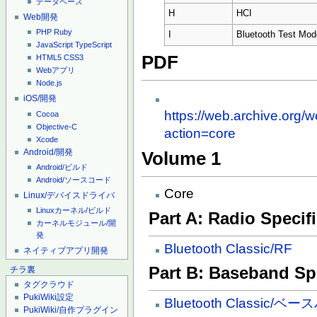
データベース
H
HCI
Web開発
PHP
Ruby
I
Bluetooth Test Mod
JavaScript
TypeScript
PDF
HTML5
CSS3
Webアプリ
Node.js
iOS/開発
https://web.archive.org/
Cocoa
Objective-C
action=core
Xcode
Android/開発
Volume 1
Android/ビルド
Android/ソースコード
Core
Linux/デバイスドライバ
Linuxカーネル/ビルド
Part A: Radio Specif
カーネルモジュール/開
発
Bluetooth Classic/RF
ネイティブアプリ開発
Part B: Baseband Spe
チラ裏
タグクラウド
PukiWiki設定
Bluetooth Classic/ベ
PukiWiki/自作プラグイン