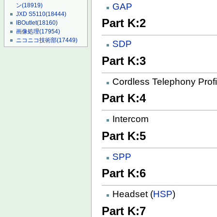
GAP
ン
(18919)
JXD S5110
(18444)
Part K:2
IBOutlet
(18160)
画像処理
(17954)
ニコニコ技術部
(17449)
SDP
Part K:3
Cordless Telephony Profi
Part K:4
Intercom
Part K:5
SPP
Part K:6
Headset (
HSP
)
Part K:7