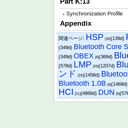
Part K:13
Synchronization Profile
Appendix
HSP
関連ページ:
(139d)
[38]
Bluetooth Core S
(349d)
Bl
OBEX
(349d)
(369d)
[8]
LMP
Bl
(578d)
(1207d)
[38]
ンド
Bluetoo
(1456d)
[26]
Bluetooth 1.0B
(1469d
[8]
HCI
DUN
(4868d)
(57
[31]
[9]