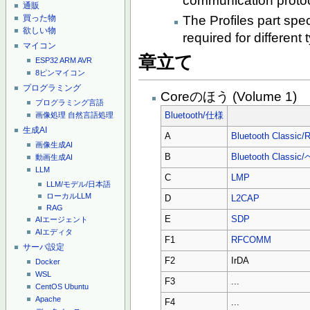
communication protoc
通販
The Profiles part spe
買った物
欲しい物
required for different
マイコン
章立て
ESP32
ARM
AVR
8ピンマイコン
プログラミング
Coreのほう (Volume 1)
プログラミング言語
画像処理
自然言語処理
Bluetooth/仕様
生成AI
A
Bluetooth Classic/
画像生成AI
B
Bluetooth Clas
動画生成AI
LLM
C
LMP
LLM/モデル/日本語
ローカルLLM
D
L2CAP
RAG
E
SDP
AIエージェント
AIエディタ
F1
RFCOMM
サーバ設定
F2
IrDA
Docker
WSL
F3
...
CentOS
Ubuntu
Apache
F4
...