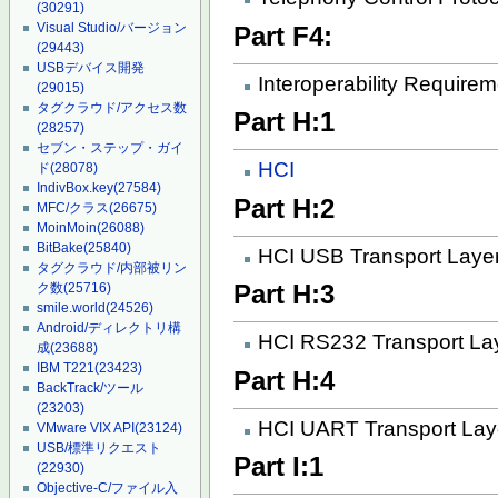
(30291)
Visual Studio/バージョン
Part F4:
(29443)
USBデバイス開発
Interoperability Require
(29015)
タグクラウド/アクセス数
Part H:1
(28257)
セブン・ステップ・ガイ
HCI
ド
(28078)
IndivBox.key
(27584)
Part H:2
MFC/クラス
(26675)
MoinMoin
(26088)
BitBake
(25840)
HCI USB Transport Laye
タグクラウド/内部被リン
Part H:3
ク数
(25716)
smile.world
(24526)
Android/ディレクトリ構
HCI RS232 Transport La
成
(23688)
IBM T221
(23423)
Part H:4
BackTrack/ツール
(23203)
HCI UART Transport Lay
VMware VIX API
(23124)
USB/標準リクエスト
Part I:1
(22930)
Objective-C/ファイル入