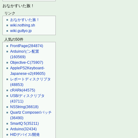
おなかすいた族！
リンク
おなかすいた族！
wiki.nothing.sh
wiki.guttyo.jp
人気の50件
FrontPage
(284874)
Arduino/ピン配置
(160569)
Objective-C
(75907)
ApplePS2Keyboard-
Japanese-v2
(49605)
レポートディスクリプタ
(48853)
cRARk
(44575)
USB/ディスクリプタ
(43711)
NSString
(36618)
Quartz Composer/パッチ
(36490)
SmartQ 5
(35211)
Arduino
(32434)
HIDデバイス/開発