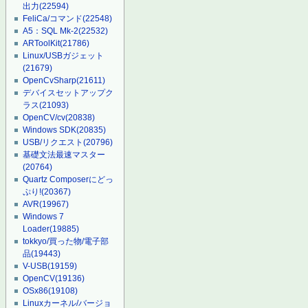
出力
(22594)
FeliCa/コマンド
(22548)
A5：SQL Mk-2
(22532)
ARToolKit
(21786)
Linux/USBガジェット
(21679)
OpenCvSharp
(21611)
デバイスセットアップク
ラス
(21093)
OpenCV/cv
(20838)
Windows SDK
(20835)
USB/リクエスト
(20796)
基礎文法最速マスター
(20764)
Quartz Composerにどっ
ぷり!
(20367)
AVR
(19967)
Windows 7
Loader
(19885)
tokkyo/買った物/電子部
品
(19443)
V-USB
(19159)
OpenCV
(19136)
OSx86
(19108)
Linuxカーネル/バージョ