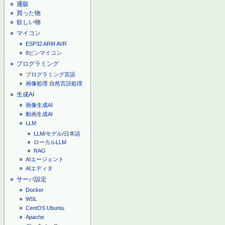
通販
買った物
欲しい物
マイコン
ESP32
ARM
AVR
8ピンマイコン
プログラミング
プログラミング言語
画像処理
自然言語処理
生成AI
画像生成AI
動画生成AI
LLM
LLM/モデル/日本語
ローカルLLM
RAG
AIエージェント
AIエディタ
サーバ設定
Docker
WSL
CentOS
Ubuntu
Apache