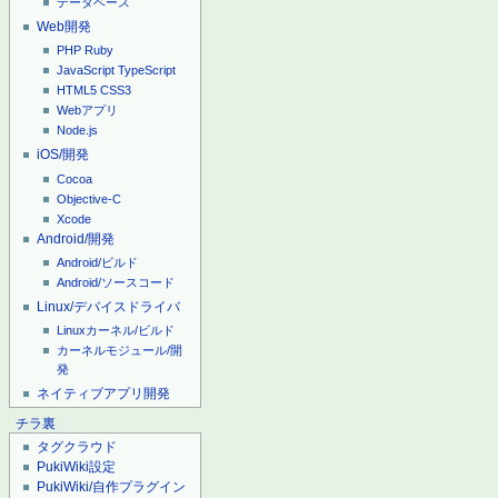
データベース
Web開発
PHP
Ruby
JavaScript
TypeScript
HTML5
CSS3
Webアプリ
Node.js
iOS/開発
Cocoa
Objective-C
Xcode
Android/開発
Android/ビルド
Android/ソースコード
Linux/デバイスドライバ
Linuxカーネル/ビルド
カーネルモジュール/開
発
ネイティブアプリ開発
チラ裏
タグクラウド
PukiWiki設定
PukiWiki/自作プラグイン