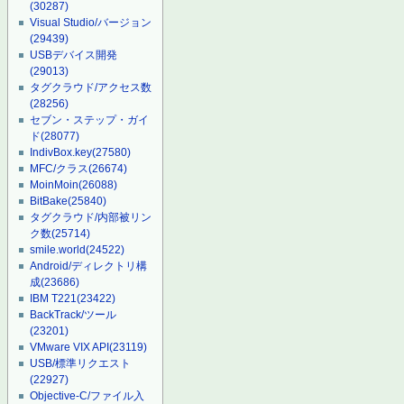
(30287)
Visual Studio/バージョン
(29439)
USBデバイス開発
(29013)
タグクラウド/アクセス数
(28256)
セブン・ステップ・ガイ
ド
(28077)
IndivBox.key
(27580)
MFC/クラス
(26674)
MoinMoin
(26088)
BitBake
(25840)
タグクラウド/内部被リン
ク数
(25714)
smile.world
(24522)
Android/ディレクトリ構
成
(23686)
IBM T221
(23422)
BackTrack/ツール
(23201)
VMware VIX API
(23119)
USB/標準リクエスト
(22927)
Objective-C/ファイル入