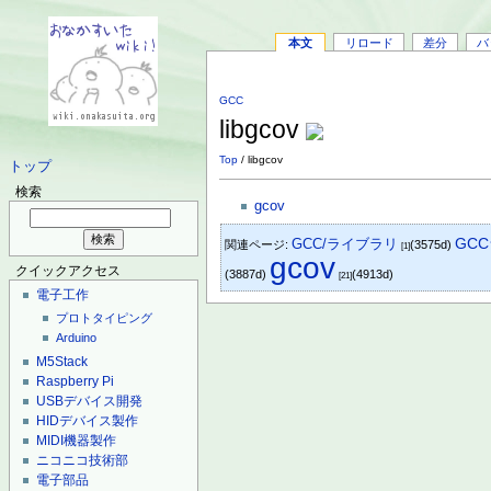
本文
リロード
差分
バ
GCC
libgcov
Top
/ libgcov
トップ
検索
gcov
GCC/ライブラリ
GC
関連ページ:
(3575d)
[1]
gcov
クイックアクセス
(3887d)
(4913d)
[21]
電子工作
プロトタイピング
Arduino
M5Stack
Raspberry Pi
USBデバイス開発
HIDデバイス製作
MIDI機器製作
ニコニコ技術部
電子部品