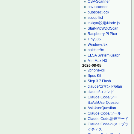
OSV-Scanner
osv-scanner
pubspec.lock
scoop list
tokkyo/設定/Node.js
Start-MpWDOScan
Raspberry Pi Pico
Tiny386
Windows 9x
patcher9x
ELSA System Graph
MiniMax H3
2026-08-05
vphone-cli
Spec Kit
Step 3.7 Flash
claude/コマンド/plan
claude/コマンド
Claude Code/ツー
ル/AskUserQuestion
AskUserQuestion
Claude Code/ツール
Claude Code/計画モード
Claude Code/ベストプラ
クティス