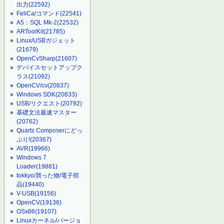
出力
(22592)
FeliCa/コマンド
(22541)
A5：SQL Mk-2
(22532)
ARToolKit
(21785)
Linux/USBガジェット
(21679)
OpenCvSharp
(21607)
デバイスセットアップク
ラス
(21092)
OpenCV/cv
(20837)
Windows SDK
(20833)
USB/リクエスト
(20792)
基礎文法最速マスター
(20762)
Quartz Composerにどっ
ぷり!
(20367)
AVR
(19966)
Windows 7
Loader
(19881)
tokkyo/買った物/電子部
品
(19440)
V-USB
(19156)
OpenCV
(19136)
OSx86
(19107)
Linuxカーネル/バージョ