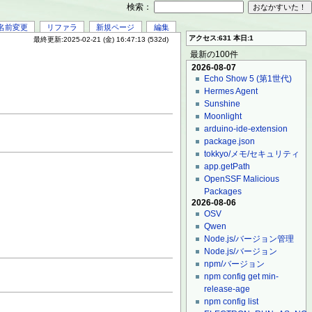
検索：
名前変更
リファラ
新規ページ
編集
アクセス:631 本日:1
最終更新:2025-02-21 (金) 16:47:13 (532d)
最新の100件
2026-08-07
Echo Show 5 (第1世代)
Hermes Agent
Sunshine
Moonlight
arduino-ide-extension
package.json
tokkyo/メモ/セキュリティ
app.getPath
OpenSSF Malicious
Packages
2026-08-06
OSV
Qwen
Node.js/バージョン管理
Node.js/バージョン
npm/バージョン
npm config get min-
release-age
npm config list