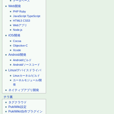
データベース
Web開発
PHP
Ruby
JavaScript
TypeScript
HTML5
CSS3
Webアプリ
Node.js
iOS/開発
Cocoa
Objective-C
Xcode
Android/開発
Android/ビルド
Android/ソースコード
Linux/デバイスドライバ
Linuxカーネル/ビルド
カーネルモジュール/開
発
ネイティブアプリ開発
チラ裏
タグクラウド
PukiWiki設定
PukiWiki/自作プラグイン