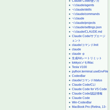
Claude Code/使い方
~/.claude/agents
~/.claude/skills
~/.claude/commands
~/.claude
~/.claude/projects
~/.claude/settings.json
~/.claude/CLAUDE.md
Claude Code/サブエージ
ェント
claude/コマンド/init
claude
claude -p
生成AI/レートリミット
tokkyo/メモ/Mac
Tesla V100
python.terminal.useEnvFile
CodexBar
claude/コマンド/status
Claude Code/CLI
Claude Code for VS Code
Claude Code/認証情報
Claude Code
Win-CodexBar
MacBook Pro (Retina, 13-