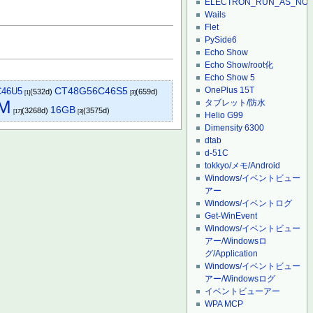
ELECTRON_RUN_AS_NO
Wails
Flet
PySide6
Echo Show
Echo Show/root化
Echo Show 5
OnePlus 15T
CT48G56C46S5
C46U5
(532d)
(659d)
[1]
[3]
M
タブレット/防水
16GB
(3268d)
(3575d)
[17]
[3]
Helio G99
Dimensity 6300
dtab
d-51C
tokkyo/メモ/Android
Windows/イベントビュー
アー
Windows/イベントログ
Get-WinEvent
Windows/イベントビュー
アー/Windowsロ
グ/Application
Windows/イベントビュー
アー/Windowsログ
イベントビューアー
WPA MCP