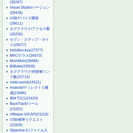
(30287)
Visual Studio/バージョン
(29439)
USBデバイス開発
(29011)
タグクラウド/アクセス数
(28256)
セブン・ステップ・ガイ
ド
(28077)
IndivBox.key
(27577)
MFC/クラス
(26673)
MoinMoin
(26086)
BitBake
(25839)
タグクラウド/内部被リン
ク数
(25714)
smile.world
(24521)
Android/ディレクトリ構
成
(23686)
IBM T221
(23420)
BackTrack/ツール
(23201)
VMware VIX API
(23118)
USB/標準リクエスト
(22926)
Objective-C/ファイル入