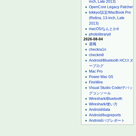
inch, Late 2013)
OpenCore Legacy Patcher
tokkyo/設定/MacBook Pro
(Retina, 13-inch, Late
2013)
macOS/なんとかd
photolibraryd
2026-08-04
退職
checkra1n
checkm8
Android/Bluetooth HCIスヌ
ープログ
Mac Pro
Power Mac G5
FireWire
Visual Studio Code/デバッ
グコンソール
Wireshark/Bluetooth
Wireshark/使い方
Android/data
Android/bugreports
Android/バグレポート