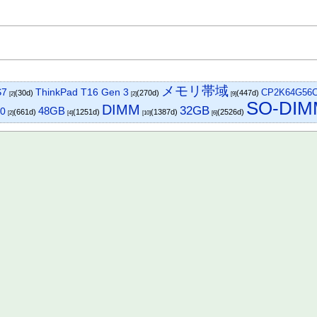
メモリ帯域
S7
ThinkPad T16 Gen 3
CP2K64G56
(30d)
(270d)
(447d)
[2]
[2]
[9]
SO-DIM
DIMM
32GB
48GB
00
(661d)
(1251d)
(1387d)
(2526d)
[2]
[4]
[10]
[6]