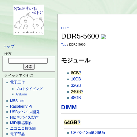
DDR5
DDR5-5600
Top
/ DDR5-5600
トップ
検索
モジュール
8GB
?
クイックアクセス
16GB
電子工作
32GB
プロトタイピング
24GB
?
Arduino
48GB
M5Stack
DIMM
Raspberry Pi
USBデバイス開発
HIDデバイス製作
64GB
?
MIDI機器製作
ニコニコ技術部
CP2K64G56C46U5
電子部品