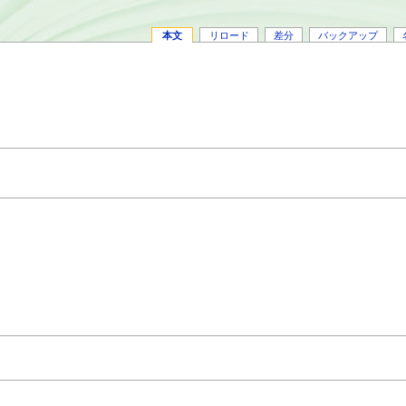
本文
リロード
差分
バックアップ