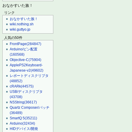
おなかすいた族！
リンク
おなかすいた族！
wiki.nothing.sh
wiki.guttyo.jp
人気の50件
FrontPage
(284847)
Arduino/ピン配置
(160568)
Objective-C
(75904)
ApplePS2Keyboard-
Japanese-v2
(49602)
レポートディスクリプタ
(48852)
cRARk
(44575)
USB/ディスクリプタ
(43708)
NSString
(36617)
Quartz Composer/パッチ
(36489)
SmartQ 5
(35211)
Arduino
(32434)
HIDデバイス/開発