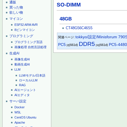
通販
SO-DIMM
買った物
欲しい物
48GB
マイコン
ESP32
ARM
AVR
CT48G56C46S5
8ピンマイコン
プログラミング
tokkyo/設定/Minisforum 790
関連ページ:
プログラミング言語
DDR5
PC5
PC5-448
(661d)
(661d)
[2]
[11]
画像処理
自然言語処理
生成AI
画像生成AI
動画生成AI
LLM
LLM/モデル/日本語
ローカルLLM
RAG
AIエージェント
AIエディタ
サーバ設定
Docker
WSL
CentOS
Ubuntu
Apache