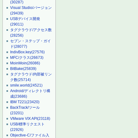
(30287)
Visual Studio/バージョン
(29439)
USBデバイス開発
(29011)
タグクラウド/アクセス数
(28256)
セブン・ステップ・ガイ
ド
(28077)
IndivBox.key
(27576)
MFC/クラス
(26673)
MoinMoin
(26086)
BitBake
(25839)
タグクラウド/内部被リン
ク数
(25714)
smile.world
(24521)
Android/ディレクトリ構
成
(23686)
IBM T221
(23420)
BackTrack/ツール
(23201)
VMware VIX API
(23118)
USB/標準リクエスト
(22926)
Objective-C/ファイル入