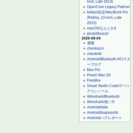
inch, Late 2013)
OpenCore Legacy Patcher
tokkyo/設定/MacBook Pro
(Retina, 13-inch, Late
2013)
macOS/なんとかd
photolibraryd
2026-08-04
退職
checkra1n
checkm8
Android/Bluetooth HCIスヌ
ープログ
Mac Pro
Power Mac G5
FireWire
Visual Studio Code/デバッ
グコンソール
Wireshark/Bluetooth
Wireshark/使い方
Android/data
Android/bugreports
Android/バグレポート