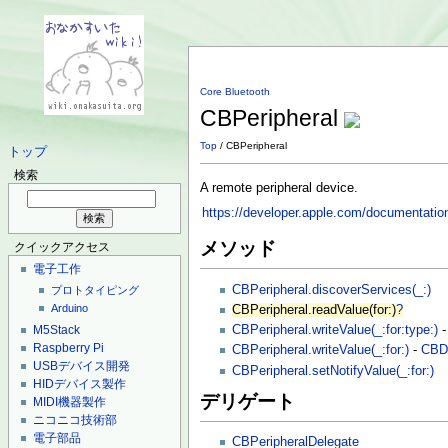
Core Bluetooth
CBPeripheral
Top
/ CBPeripheral
トップ
検索
A remote peripheral device.
https://developer.apple.com/documentation
メソッド
クイックアクセス
電子工作
CBPeripheral.discoverServices(_:)
プロトタイピング
Arduino
CBPeripheral.readValue(for:)
?
M5Stack
CBPeripheral.writeValue(_:for:type:)
Raspberry Pi
CBPeripheral.writeValue(_:for:)
-
CBDe
USBデバイス開発
CBPeripheral.setNotifyValue(_:for:)
HIDデバイス製作
デリゲート
MIDI機器製作
ニコニコ技術部
電子部品
CBPeripheralDelegate