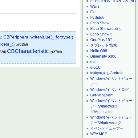
ELECTRON_RUN_AS_NO
Wails
Flet
PySide6
Echo Show
Echo Show/root化
Echo Show 5
CBPeripheral.writeValue(_:for:type:)
d)
OnePlus 15T
ices(_:)
(815d)
タブレット/防水
[2]
CBCharacteristic
Helio G99
22d)
(879d)
[7]
Dimensity 6300
dtab
d-51C
tokkyo/メモ/Android
Windows/イベントビュー
アー
Windows/イベントログ
Get-WinEvent
Windows/イベントビュー
アー/Windowsロ
グ/Application
Windows/イベントビュー
アー/Windowsログ
イベントビューアー
WPA MCP