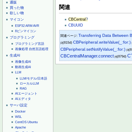
通販
関連
買った物
欲しい物
マイコン
CBCentral
?
CBUUID
ESP32
ARM
AVR
8ピンマイコン
Transferring Data Between 
関連ページ:
プログラミング
CBPeripheral.writeValue(_:for:)
(815d)
[2]
プログラミング言語
CBPeripheral.setNotifyValue(_:for:)
画像処理
自然言語処理
(
[3]
生成AI
CBCentralManager.connect
C
(879d)
[4]
画像生成AI
動画生成AI
LLM
LLM/モデル/日本語
ローカルLLM
RAG
AIエージェント
AIエディタ
サーバ設定
Docker
WSL
CentOS
Ubuntu
Apache