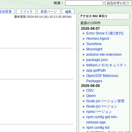
検索：
名前変更
リファラ
新規ページ
編集
アクセス:982 本日:1
最終更新:2024-05-14 (火) 10:11:20 (815d)
最新の100件
2026-08-07
Echo Show 5 (第1世代)
Hermes Agent
Sunshine
Moonlight
arduino-ide-extension
package.json
tokkyo/メモ/セキュリティ
app.getPath
OpenSSF Malicious
Packages
2026-08-06
OSV
Qwen
Node.js/バージョン管理
Node.js/バージョン
npm/バージョン
npm config get min-
release-age
npm config list