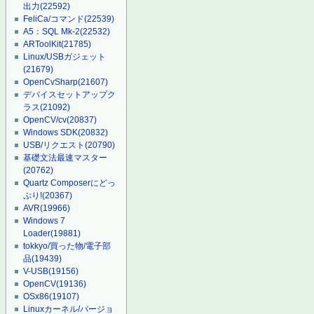
出力
(22592)
FeliCa/コマンド
(22539)
A5：SQL Mk-2
(22532)
ARToolKit
(21785)
Linux/USBガジェット
(21679)
OpenCvSharp
(21607)
デバイスセットアップク
ラス
(21092)
OpenCV/cv
(20837)
Windows SDK
(20832)
USB/リクエスト
(20790)
基礎文法最速マスター
(20762)
Quartz Composerにどっ
ぷり!
(20367)
AVR
(19966)
Windows 7
Loader
(19881)
tokkyo/買った物/電子部
品
(19439)
V-USB
(19156)
OpenCV
(19136)
OSx86
(19107)
Linuxカーネル/バージョ