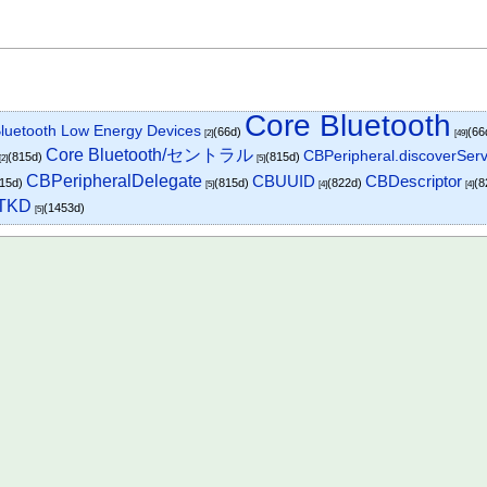
Core Bluetooth
Bluetooth Low Energy Devices
(66d)
(66
[2]
[49]
Core Bluetooth/セントラル
CBPeripheral.discoverServ
(815d)
(815d)
[2]
[5]
CBPeripheralDelegate
CBUUID
CBDescriptor
815d)
(815d)
(822d)
(8
[5]
[4]
[4]
TKD
(1453d)
[5]