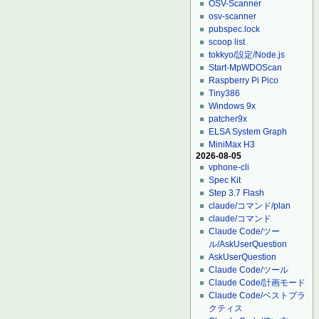
OSV-Scanner
osv-scanner
pubspec.lock
scoop list
tokkyo/設定/Node.js
Start-MpWDOScan
Raspberry Pi Pico
Tiny386
Windows 9x
patcher9x
ELSA System Graph
MiniMax H3
2026-08-05
vphone-cli
Spec Kit
Step 3.7 Flash
claude/コマンド/plan
claude/コマンド
Claude Code/ツー
ル/AskUserQuestion
AskUserQuestion
Claude Code/ツール
Claude Code/計画モード
Claude Code/ベストプラ
クティス