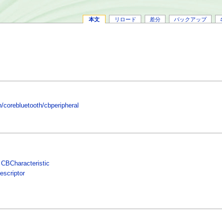
本文
リロード
差分
バックアップ
/corebluetooth/cbperipheral
-
CBCharacteristic
scriptor