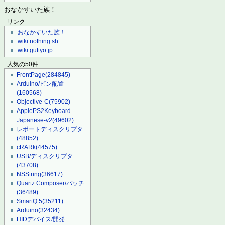
おなかすいた族！
リンク
おなかすいた族！
wiki.nothing.sh
wiki.guttyo.jp
人気の50件
FrontPage
(284845)
Arduino/ピン配置
(160568)
Objective-C
(75902)
ApplePS2Keyboard-
Japanese-v2
(49602)
レポートディスクリプタ
(48852)
cRARk
(44575)
USB/ディスクリプタ
(43708)
NSString
(36617)
Quartz Composer/パッチ
(36489)
SmartQ 5
(35211)
Arduino
(32434)
HIDデバイス/開発