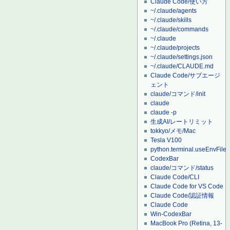
Claude Code/使い方
~/.claude/agents
~/.claude/skills
~/.claude/commands
~/.claude
~/.claude/projects
~/.claude/settings.json
~/.claude/CLAUDE.md
Claude Code/サブエージ
ェント
claude/コマンド/init
claude
claude -p
生成AI/レートリミット
tokkyo/メモ/Mac
Tesla V100
python.terminal.useEnvFile
CodexBar
claude/コマンド/status
Claude Code/CLI
Claude Code for VS Code
Claude Code/認証情報
Claude Code
Win-CodexBar
MacBook Pro (Retina, 13-