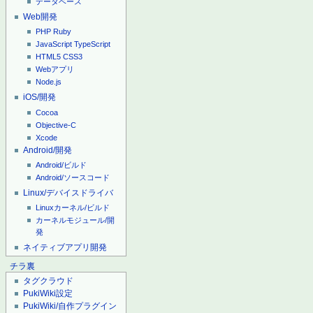
データベース
Web開発
PHP
Ruby
JavaScript
TypeScript
HTML5
CSS3
Webアプリ
Node.js
iOS/開発
Cocoa
Objective-C
Xcode
Android/開発
Android/ビルド
Android/ソースコード
Linux/デバイスドライバ
Linuxカーネル/ビルド
カーネルモジュール/開
発
ネイティブアプリ開発
チラ裏
タグクラウド
PukiWiki設定
PukiWiki/自作プラグイン