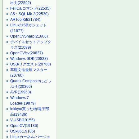
出力
(22592)
FeliCa/コマンド
(22535)
A5：SQL Mk-2
(22530)
ARToolKit
(21784)
Linux/USBガジェット
(21677)
OpenCvSharp
(21606)
デバイスセットアップク
ラス
(21089)
OpenCV/cv
(20837)
Windows SDK
(20828)
USB/リクエスト
(20788)
基礎文法最速マスター
(20760)
Quartz Composerにどっ
ぷり!
(20366)
AVR
(19963)
Windows 7
Loader
(19879)
tokkyo/買った物/電子部
品
(19436)
V-USB
(19155)
OpenCV
(19136)
OSx86
(19106)
Linuxカーネル/バージョ