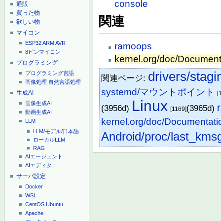
console
通販
買った物
関連
欲しい物
マイコン
ESP32
ARM
AVR
ramoops
8ピンマイコン
kernel.org/doc/Documenta
プログラミング
drivers/stagi
プログラミング言語
関連ページ:
画像処理
自然言語処理
systemd/マウントポイント
生成AI
[
Linux
画像生成AI
(3956d)
(3965d)
[1169]
動画生成AI
kernel.org/doc/Documentati
LLM
LLM/モデル/日本語
Android/proc/last_kms
ローカルLLM
RAG
AIエージェント
AIエディタ
サーバ設定
Docker
WSL
CentOS
Ubuntu
Apache