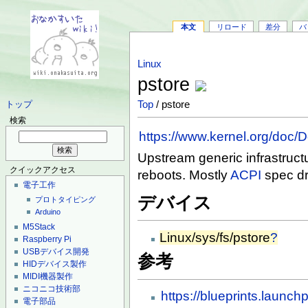
本文
リロード
差分
バ
Linux
pstore
Top
/ pstore
トップ
検索
https://www.kernel.org/doc/
Upstream generic infrastructu
クイックアクセス
reboots. Mostly
ACPI
spec dr
電子工作
デバイス
プロトタイピング
Arduino
M5Stack
Linux/sys/fs/pstore
?
Raspberry Pi
USBデバイス開発
参考
HIDデバイス製作
MIDI機器製作
ニコニコ技術部
https://blueprints.launch
電子部品