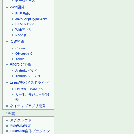
データベース
Web開発
PHP
Ruby
JavaScript
TypeScript
HTML5
CSS3
Webアプリ
Node.js
iOS/開発
Cocoa
Objective-C
Xcode
Android/開発
Android/ビルド
Android/ソースコード
Linux/デバイスドライバ
Linuxカーネル/ビルド
カーネルモジュール/開
発
ネイティブアプリ開発
チラ裏
タグクラウド
PukiWiki設定
PukiWiki/自作プラグイン