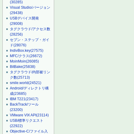
(30285)
Visual Studio/バージョン
(29438)
USBデバイス開発
(29008)
タグクラウド/アクセス数
(28256)
セブン・ステップ・ガイ
ド
(28076)
IndivBox.key
(27575)
MFC/クラス
(26672)
MoinMoin
(26085)
BitBake
(25838)
タグクラウド/内部被リン
ク数
(25713)
smile.world
(24521)
Android/ディレクトリ構
成
(23685)
IBM T221
(23417)
BackTrack/ツール
(23200)
VMware VIX API
(23114)
USB/標準リクエスト
(22922)
Objective-C/ファイル入