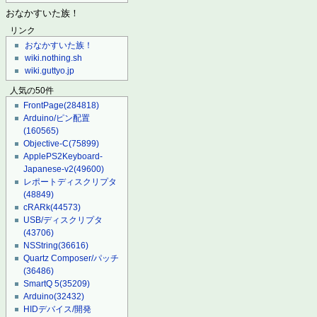
おなかすいた族！
リンク
おなかすいた族！
wiki.nothing.sh
wiki.guttyo.jp
人気の50件
FrontPage
(284818)
Arduino/ピン配置
(160565)
Objective-C
(75899)
ApplePS2Keyboard-
Japanese-v2
(49600)
レポートディスクリプタ
(48849)
cRARk
(44573)
USB/ディスクリプタ
(43706)
NSString
(36616)
Quartz Composer/パッチ
(36486)
SmartQ 5
(35209)
Arduino
(32432)
HIDデバイス/開発