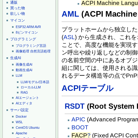
ACPI Machine Lang
通販
買った物
AML
(ACPI Machine
欲しい物
マイコン
ESP32
ARM
AVR
プラットホームから独立した
8ピンマイコン
(
ASL
) から生成され、これ
プログラミング
ことで、高度な機能を実現す
プログラミング言語
ン呼出や繰り返しなどの制御
画像処理
自然言語処理
生成AI
の名前空間の中にあるオブジ
画像生成AI
組に関しては、使用される識
動画生成AI
れるデータ構造等の点でPnP
LLM
LLM/モデル/日本語
ACPIテーブル
ローカルLLM
RAG
AIエージェント
AIエディタ
RSDT
(Root System D
サーバ設定
Docker
APIC
(Advanced Programm
WSL
BOOT
CentOS
Ubuntu
Apache
FACP
?
(Fixed ACPI Contr