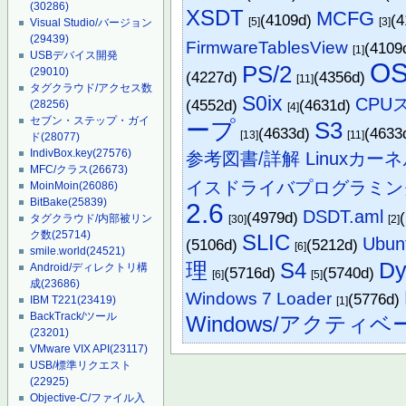
(30286)
XSDT
MCFG
(4109d)
(
[5]
[3]
Visual Studio/バージョン
(29439)
FirmwareTablesView
(4109
[1]
USBデバイス開発
OS
PS/2
(29010)
(4227d)
(4356d)
[11]
タグクラウド/アクセス数
S0ix
CPU
(4552d)
(4631d)
(28256)
[4]
セブン・ステップ・ガイ
ープ
S3
(4633d)
(4633
[13]
[11]
ド
(28077)
IndivBox.key
(27576)
参考図書/詳解 Linuxカーネ
MFC/クラス
(26673)
イスドライバプログラミン
MoinMoin
(26086)
BitBake
(25839)
2.6
DSDT.aml
(4979d)
タグクラウド/内部被リン
[30]
[2]
ク数
(25714)
SLIC
Ubun
(5106d)
(5212d)
[6]
smile.world
(24521)
Dy
理
S4
Android/ディレクトリ構
(5716d)
(5740d)
[6]
[5]
成
(23686)
Windows 7 Loader
(5776d)
IBM T221
(23419)
[1]
BackTrack/ツール
Windows/アクティ
(23201)
VMware VIX API
(23117)
USB/標準リクエスト
(22925)
Objective-C/ファイル入