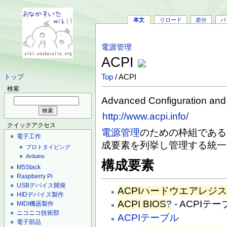
本文
リロード
差分
バ
電源管理
ACPI
Top
/ ACPI
トップ
検索
Advanced Configuration and
http://www.acpi.info/
クイックアクセス
電源管理
のための枠組である
電子工作
成要素を列挙し管理する統一
プロトタイピング
Arduino
構成要素
M5Stack
Raspberry Pi
USBデバイス開発
ACPIハードウエアレジ
HIDデバイス製作
ACPI BIOS
?
- ACPIテ
MIDI機器製作
ニコニコ技術部
ACPIテーブル
電子部品