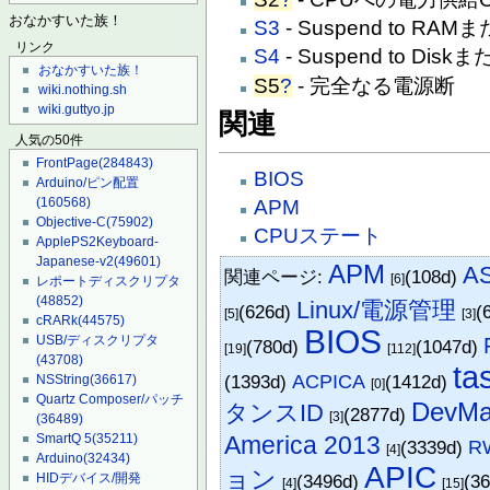
おなかすいた族！
S3
- Suspend to RAM
リンク
S4
- Suspend to Disk
おなかすいた族！
S5
?
- 完全なる電源断
wiki.nothing.sh
wiki.guttyo.jp
関連
人気の50件
FrontPage
(284843)
BIOS
Arduino/ピン配置
(160568)
APM
Objective-C
(75902)
CPUステート
ApplePS2Keyboard-
Japanese-v2
(49601)
APM
A
関連ページ:
(108d)
[6]
レポートディスクリプタ
(48852)
Linux/電源管理
(626d)
(
[5]
[3]
cRARk
(44575)
BIOS
USB/ディスクリプタ
(780d)
(1047d)
[19]
[112]
(43708)
ta
(1393d)
ACPICA
(1412d)
NSString
(36617)
[0]
Quartz Composer/パッチ
DevMa
タンスID
(2877d)
[3]
(36489)
SmartQ 5
(35211)
America 2013
(3339d)
RW
[4]
Arduino
(32434)
APIC
ョン
HIDデバイス/開発
(3496d)
(3
[4]
[15]