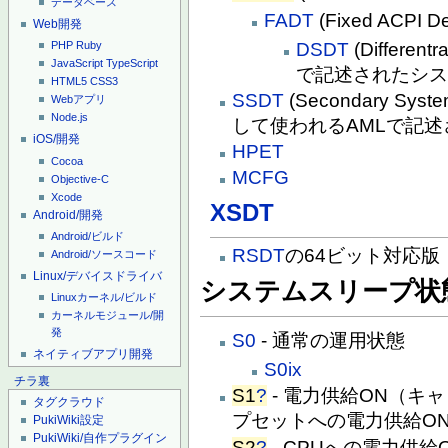
データベース
FADT
(Fixed ACPI De
Web開発
DSDT
(Differentr
PHP
Ruby
JavaScript
TypeScript
で記述されたシ
HTML5
CSS3
SSDT
(Secondary System
Webアプリ
Node.js
して使われるAMLで記
iOS/開発
HPET
Cocoa
MCFG
Objective-C
Xcode
XSDT
Android/開発
Android/ビルド
RSDT
の64ビット対応版
Android/ソースコード
Linux/デバイスドライバ
システムスリープ状
Linuxカーネル/ビルド
カーネルモジュール/開
発
S0
- 通常の運用状態
ネイティブアプリ開発
S0ix
チラ裏
S1
?
- 電力供給ON（キ
タグクラウド
プセットへの電力供給O
PukiWiki設定
PukiWiki/自作プラグイン
S2
?
- CPUへの電力供