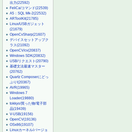
出力
(22592)
FeliCa/コマンド
(22539)
A5：SQL Mk-2
(22532)
ARToolKit
(21785)
Linux/USBガジェット
(21679)
OpenCvSharp
(21607)
デバイスセットアップク
ラス
(21092)
OpenCV/cv
(20837)
Windows SDK
(20832)
USB/リクエスト
(20790)
基礎文法最速マスター
(20762)
Quartz Composerにどっ
ぷり!
(20367)
AVR
(19965)
Windows 7
Loader
(19880)
tokkyo/買った物/電子部
品
(19439)
V-USB
(19156)
OpenCV
(19136)
OSx86
(19107)
Linuxカーネル/バージョ