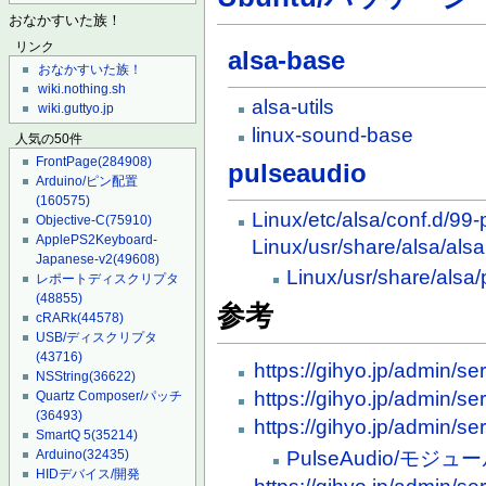
おなかすいた族！
リンク
alsa-base
おなかすいた族！
wiki.nothing.sh
alsa-utils
wiki.guttyo.jp
linux-sound-base
人気の50件
FrontPage
(284908)
pulseaudio
Arduino/ピン配置
(160575)
Linux/etc/alsa/conf.d/99-
Objective-C
(75910)
ApplePS2Keyboard-
Linux/usr/share/alsa/alsa
Japanese-v2
(49608)
Linux/usr/share/alsa/
レポートディスクリプタ
(48855)
参考
cRARk
(44578)
USB/ディスクリプタ
(43716)
https://gihyo.jp/admin/se
NSString
(36622)
https://gihyo.jp/admin/se
Quartz Composer/パッチ
(36493)
https://gihyo.jp/admin/se
SmartQ 5
(35214)
PulseAudio/モジュール/
Arduino
(32435)
HIDデバイス/開発