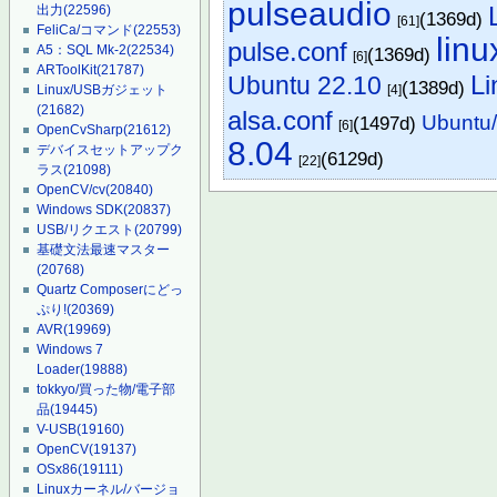
pulseaudio
出力
(22596)
(1369d)
[61]
FeliCa/コマンド
(22553)
lin
pulse.conf
A5：SQL Mk-2
(22534)
(1369d)
[6]
ARToolKit
(21787)
Li
Ubuntu 22.10
(1389d)
[4]
Linux/USBガジェット
(21682)
alsa.conf
Ubun
(1497d)
[6]
OpenCvSharp
(21612)
8.04
デバイスセットアップク
(6129d)
[22]
ラス
(21098)
OpenCV/cv
(20840)
Windows SDK
(20837)
USB/リクエスト
(20799)
基礎文法最速マスター
(20768)
Quartz Composerにどっ
ぷり!
(20369)
AVR
(19969)
Windows 7
Loader
(19888)
tokkyo/買った物/電子部
品
(19445)
V-USB
(19160)
OpenCV
(19137)
OSx86
(19111)
Linuxカーネル/バージョ