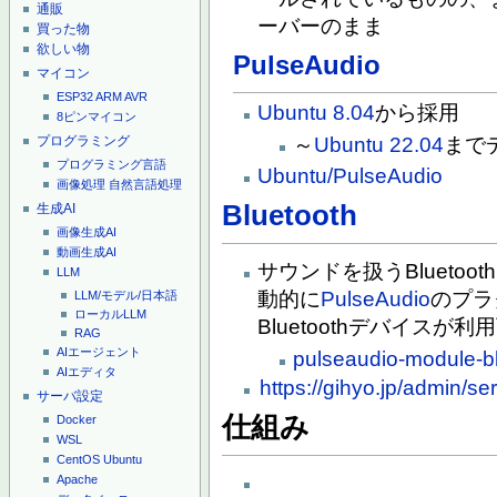
通販
ーバーのまま
買った物
欲しい物
PulseAudio
マイコン
ESP32
ARM
AVR
Ubuntu 8.04
から採用
8ピンマイコン
～
Ubuntu 22.04
まで
プログラミング
プログラミング言語
Ubuntu/PulseAudio
画像処理
自然言語処理
Bluetooth
生成AI
画像生成AI
動画生成AI
サウンドを扱うBlueto
LLM
動的に
PulseAudio
のプラ
LLM/モデル/日本語
ローカルLLM
Bluetoothデバイスが
RAG
AIエージェント
pulseaudio-module-b
AIエディタ
https://gihyo.jp/admin/se
サーバ設定
仕組み
Docker
WSL
CentOS
Ubuntu
Apache