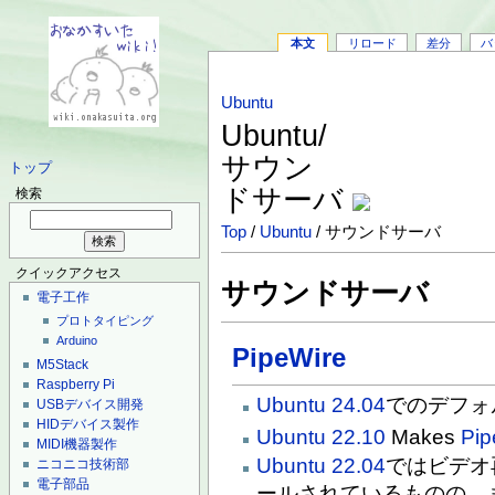
本文
リロード
差分
バ
Ubuntu
Ubuntu/
サウン
トップ
ドサーバ
検索
Top
/
Ubuntu
/ サウンドサーバ
クイックアクセス
サウンドサーバ
電子工作
プロトタイピング
Arduino
PipeWire
M5Stack
Raspberry Pi
Ubuntu 24.04
でのデフォ
USBデバイス開発
HIDデバイス製作
Ubuntu 22.10
Makes
Pip
MIDI機器製作
Ubuntu 22.04
ではビデオ
ニコニコ技術部
電子部品
ールされているものの、