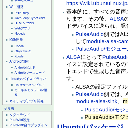
データベース
https://wiki.ubuntulinu
Web開発
基本的に、すべての音声
PHP
Ruby
ります。その後、
ALSA
JavaScript
TypeScript
HTML5
CSS3
ドデバイスに送られ、発
Webアプリ
PulseAudio
側ではA
Node.js
iOS/開発
して
module-alsa-car
Cocoa
PulseAudio/モジュール/
Objective-C
ALSA
にとって
PulseAudi
Xcode
Android/開発
イスに設定されているの
Android/ビルド
トエンドで生成した音声
Android/ソースコード
す。
Linux/デバイスドライバ
Linuxカーネル/ビルド
ALSAの設定ファイル
カーネルモジュール/開
PulseAudio
側では、
発
module-alsa-sink
、
m
ネイティブアプリ開発
PulseAudio/モジュ
チラ裏
タグクラウド
PulseAudio/モジュ
PukiWiki設定
Ubuntu/パッケージ
PukiWiki/自作プラグイン