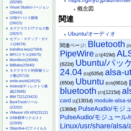
https://gihyo.jp/admin/se
(30290)
Visual Studio/バージョン
概念図
(29443)
関連
USBデバイス開発
(29015)
タグクラウド/アクセス数
Ubuntu/オーディオ
(28257)
セブン・ステップ・ガイ
Bluetooth
ド
(28078)
関連ページ:
[2
IndivBox.key
(27584)
AL
PipeWire
(419d)
MFC/クラス
(26675)
[17]
Ubuntu/パ
MoinMoin
(26088)
(622d)
BitBake
(25840)
24.04
alsa-ut
タグクラウド/内部被リン
(635d)
[53]
ク数
(25716)
Ubuntu
smile.world
(24525)
(650d)
(661d)
[629]
Android/ディレクトリ構
bluetooth
al
(1215d)
成
(23688)
[37]
IBM T221
(23423)
card
module-alsa-s
(1301d)
[1]
BackTrack/ツール
PulseAudio/モジュ
(23202)
(1369d)
VMware VIX API
(23122)
PulseAudio/モジュール/mo
USB/標準リクエスト
(22930)
Linux/usr/share/alsa/
Objective-C/ファイル入