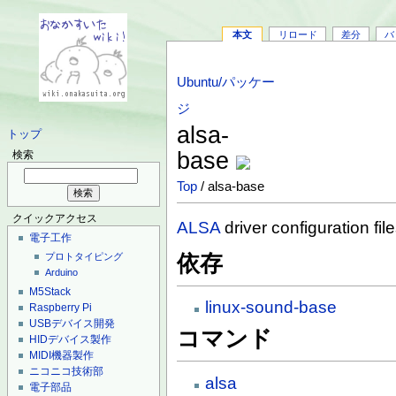
本文
リロード
差分
バ
Ubuntu/パッケー
ジ
alsa-
トップ
base
検索
Top
/ alsa-base
クイックアクセス
ALSA
driver configuration fil
電子工作
依存
プロトタイピング
Arduino
M5Stack
linux-sound-base
Raspberry Pi
USBデバイス開発
コマンド
HIDデバイス製作
MIDI機器製作
ニコニコ技術部
alsa
電子部品