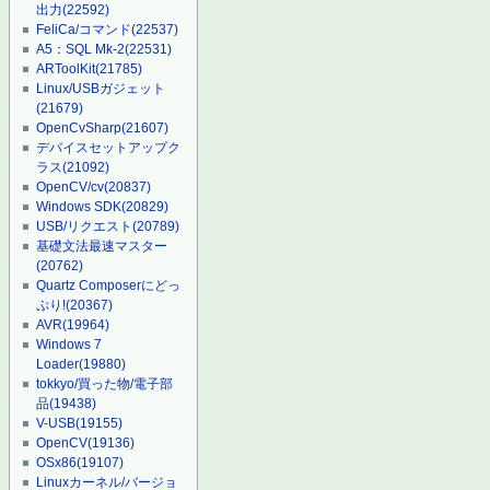
出力
(22592)
FeliCa/コマンド
(22537)
A5：SQL Mk-2
(22531)
ARToolKit
(21785)
Linux/USBガジェット
(21679)
OpenCvSharp
(21607)
デバイスセットアップク
ラス
(21092)
OpenCV/cv
(20837)
Windows SDK
(20829)
USB/リクエスト
(20789)
基礎文法最速マスター
(20762)
Quartz Composerにどっ
ぷり!
(20367)
AVR
(19964)
Windows 7
Loader
(19880)
tokkyo/買った物/電子部
品
(19438)
V-USB
(19155)
OpenCV
(19136)
OSx86
(19107)
Linuxカーネル/バージョ