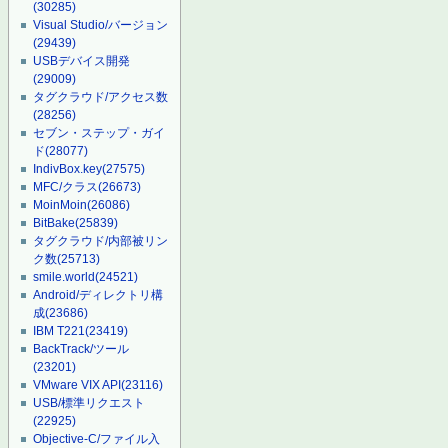
(30285)
Visual Studio/バージョン
(29439)
USBデバイス開発
(29009)
タグクラウド/アクセス数
(28256)
セブン・ステップ・ガイ
ド
(28077)
IndivBox.key
(27575)
MFC/クラス
(26673)
MoinMoin
(26086)
BitBake
(25839)
タグクラウド/内部被リン
ク数
(25713)
smile.world
(24521)
Android/ディレクトリ構
成
(23686)
IBM T221
(23419)
BackTrack/ツール
(23201)
VMware VIX API
(23116)
USB/標準リクエスト
(22925)
Objective-C/ファイル入