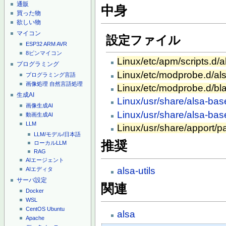
通販
中身
買った物
欲しい物
マイコン
設定ファイル
ESP32
ARM
AVR
8ピンマイコン
Linux/etc/apm/scripts.d/a
プログラミング
Linux/etc/modprobe.d/al
プログラミング言語
画像処理
自然言語処理
Linux/etc/modprobe.d/bl
生成AI
Linux/usr/share/alsa-base
画像生成AI
Linux/usr/share/alsa-base
動画生成AI
LLM
Linux/usr/share/apport/
LLM/モデル/日本語
推奨
ローカルLLM
RAG
AIエージェント
alsa-utils
AIエディタ
サーバ設定
関連
Docker
WSL
CentOS
Ubuntu
alsa
Apache