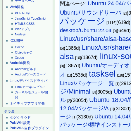
データベース
Ubuntu 24.
関連ページ:
Web開発
Ubuntu/サウンドサーバ
(
[2]
PHP
Ruby
パッケージ
JavaScript
TypeScript
(619d
[1116]
HTML5
CSS3
Webアプリ
desktop/Ubuntu 22.04
(649d
[0]
Node.js
Linux/usr/share/alsa-base
iOS/開発
Linux/usr/share/
(1366d)
Cocoa
[5]
Objective-C
linux-s
alsa
(1367d)
Xcode
[10]
Android/開発
Ubuntu/オーディオ
(1367d)
[0]
Android/ビルド
tasksel
オ
(1535d)
(15
Android/ソースコード
[1]
[18]
Linux/デバイスドライバ
Linux/パッケージ一覧
(291
[1]
Linuxカーネル/ビルド
ジ/Minimal
Ubun
(3005d)
[3]
カーネルモジュール/開
発
Ubuntu 18.04/f
ル
(3005d)
[2]
ネイティブアプリ開発
12.04/パッケージ/A
(3130d
[1]
チラ裏
ージ
Ubuntu 14.
(3130d)
[1]
タグクラウド
PukiWiki設定
パッケージ/標準インストー
PukiWiki/自作プラグイン