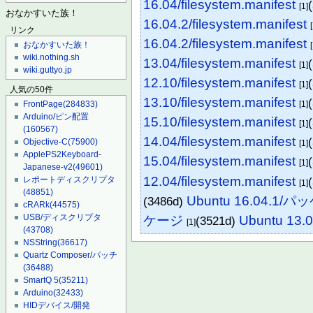
16.04/filesystem.manifest
[1]
おなかすいた族！
16.04.2/filesystem.manifest
リンク
16.04.2/filesystem.manifest
おなかすいた族！
wiki.nothing.sh
13.04/filesystem.manifest
[1]
wiki.guttyo.jp
12.10/filesystem.manifest
[1]
人気の50件
13.10/filesystem.manifest
[1]
FrontPage
(284833)
Arduino/ピン配置
15.10/filesystem.manifest
[1]
(160567)
14.04/filesystem.manifest
Objective-C
(75900)
[1]
ApplePS2Keyboard-
15.04/filesystem.manifest
[1]
Japanese-v2
(49601)
12.04/filesystem.manifest
レポートディスクリプタ
[1]
(48851)
Ubuntu 16.04.1/
(3486d)
cRARk
(44575)
USB/ディスクリプタ
ケージ
Ubuntu 13
(3521d)
[1]
(43708)
NSString
(36617)
Quartz Composer/パッチ
(36488)
SmartQ 5
(35211)
Arduino
(32433)
HIDデバイス/開発