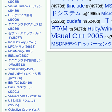
(30285)
♯include
MS
(4978d)
(4978d)
Visual Studio/バージョン
[2]
(29439)
ドシステム
Micr
(4996d)
[4]
USBデバイス開発
_T
(29009)
cudafe
(5226d)
(5246d)
[1]
タグクラウド/アクセス数
PTAM
Ruby/Win
(5427d)
(28256)
[5]
セブン・ステップ・ガイ
Visual C++ 2005
(
[15]
ド
(28077)
IndivBox.key
(27575)
MSDN/デベロッパーセン
MFC/クラス
(26673)
MoinMoin
(26086)
BitBake
(25839)
タグクラウド/内部被リン
ク数
(25713)
smile.world
(24521)
Android/ディレクトリ構
成
(23686)
IBM T221
(23419)
BackTrack/ツール
(23201)
VMware VIX API
(23116)
USB/標準リクエスト
(22925)
Objective-C/ファイル入