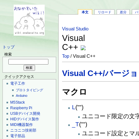
本文
リロード
差分
バ
Visual Studio
Visual
C++
トップ
検索
Top
/ Visual C++
Visual C++/バージ
クイックアクセス
電子工作
マクロ
プロトタイピング
Arduino
M5Stack
L
("")
Raspberry Pi
USBデバイス開発
ユニコード限定の文
HIDデバイス製作
_T
("")
MIDI機器製作
ニコニコ技術部
ユニコード設定とマ
電子部品