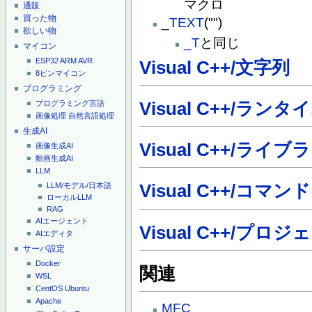
マクロ
通販
買った物
_
TEXT
("")
欲しい物
_T
と同じ
マイコン
ESP32
ARM
AVR
Visual C++/文字列
8ピンマイコン
プログラミング
Visual C++/ランタ
プログラミング言語
画像処理
自然言語処理
生成AI
Visual C++/ライブ
画像生成AI
動画生成AI
LLM
LLM/モデル/日本語
Visual C++/コマ
ローカルLLM
RAG
AIエージェント
Visual C++/プロジ
AIエディタ
サーバ設定
Docker
関連
WSL
CentOS
Ubuntu
Apache
MFC