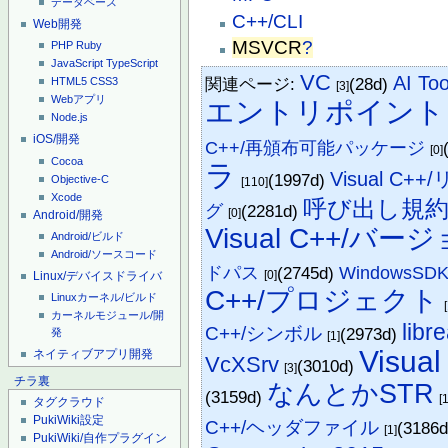
データベース
C++/CLI
Web開発
MSVCR
?
PHP
Ruby
JavaScript
TypeScript
VC
AI Too
関連ページ:
(28d)
HTML5
CSS3
[3]
Webアプリ
エントリポイント
Node.js
iOS/開発
C++/再頒布可能パッケージ
[0]
Cocoa
ラ
Visual C+
(1997d)
Objective-C
[110]
Xcode
呼び出し規
グ
(2281d)
[0]
Android/開発
Visual C++/バー
Android/ビルド
Android/ソースコード
ドパス
(2745d)
WindowsSDK_
[0]
Linux/デバイスドライバ
C++/プロジェクト
Linuxカーネル/ビルド
カーネルモジュール/開
libr
C++/シンボル
(2973d)
発
[1]
Visual
ネイティブアプリ開発
VcXSrv
(3010d)
[3]
チラ裏
なんとかSTR
(3159d)
[
タグクラウド
PukiWiki設定
C++/ヘッダファイル
(3186
[1]
PukiWiki/自作プラグイン