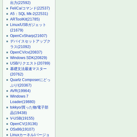
出力
(22592)
FeliCa/コマンド
(22537)
A5：SQL Mk-2
(22531)
ARToolKit
(21785)
Linux/USBガジェット
(21679)
OpenCvSharp
(21607)
デバイスセットアップク
ラス
(21092)
OpenCV/cv
(20837)
Windows SDK
(20829)
USB/リクエスト
(20789)
基礎文法最速マスター
(20762)
Quartz Composerにどっ
ぷり!
(20367)
AVR
(19964)
Windows 7
Loader
(19880)
tokkyo/買った物/電子部
品
(19438)
V-USB
(19155)
OpenCV
(19136)
OSx86
(19107)
Linuxカーネル/バージョ