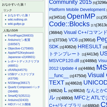
Community 2015
(3296
[5]
おなかすいた族！
Platform Mobile Development
リンク
OpenMP
おなかすいた族！
(3451d)
(3
[4]
[31]
wiki.nothing.sh
Code::Blocks
wiki.guttyo.jp
(3613
[17]
人気の50件
Visual C++/コマ
(3684d)
FrontPage
(284833)
Pe
VC6
(3733d)
(3991d)
Arduino/ピン配置
[27]
[2]
(160567)
HRESULT
SDK
(4082d)
[2]
[3]
Objective-C
(75900)
US
ApplePS2Keyboard-
トテンプレート
(4413d)
[1]
Japanese-v2
(49601)
MSVCP120.dll
(4488d)
Visu
[1]
レポートディスクリプタ
MS
(48851)
2012 Update 4
(4488d)
[0]
cRARk
(44575)
Visu
__func__
USB/ディスクリプタ
(4750d)
[2]
(43708)
UNICO
TEXT
(4862d)
NSString
(36617)
[8]
Quartz Composer/パッチ
L
なんとかC
(4862d)
(4862d)
[9]
(36488)
ル
SmartQ 5
(35211)
MFCとAT
(4880d)
[7]
Arduino
(32433)
C
HIDデバイス/開発
C++/ライブラリ
(4880d)
[1]