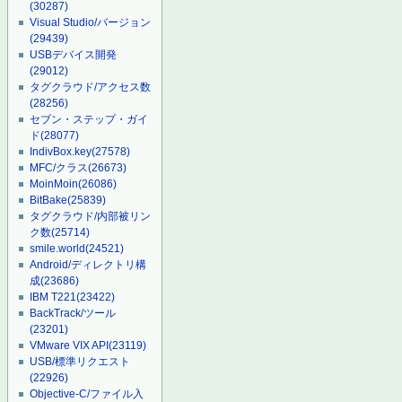
(30287)
Visual Studio/バージョン
(29439)
USBデバイス開発
(29012)
タグクラウド/アクセス数
(28256)
セブン・ステップ・ガイ
ド
(28077)
IndivBox.key
(27578)
MFC/クラス
(26673)
MoinMoin
(26086)
BitBake
(25839)
タグクラウド/内部被リン
ク数
(25714)
smile.world
(24521)
Android/ディレクトリ構
成
(23686)
IBM T221
(23422)
BackTrack/ツール
(23201)
VMware VIX API
(23119)
USB/標準リクエスト
(22926)
Objective-C/ファイル入