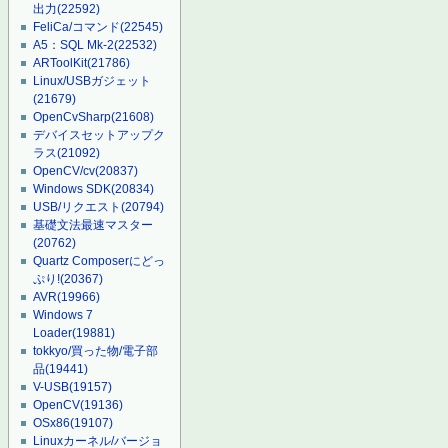
出力
(22592)
FeliCa/コマンド
(22545)
A5：SQL Mk-2
(22532)
ARToolKit
(21786)
Linux/USBガジェット
(21679)
OpenCvSharp
(21608)
デバイスセットアップク
ラス
(21092)
OpenCV/cv
(20837)
Windows SDK
(20834)
USB/リクエスト
(20794)
基礎文法最速マスター
(20762)
Quartz Composerにどっ
ぷり!
(20367)
AVR
(19966)
Windows 7
Loader
(19881)
tokkyo/買った物/電子部
品
(19441)
V-USB
(19157)
OpenCV
(19136)
OSx86
(19107)
Linuxカーネル/バージョ