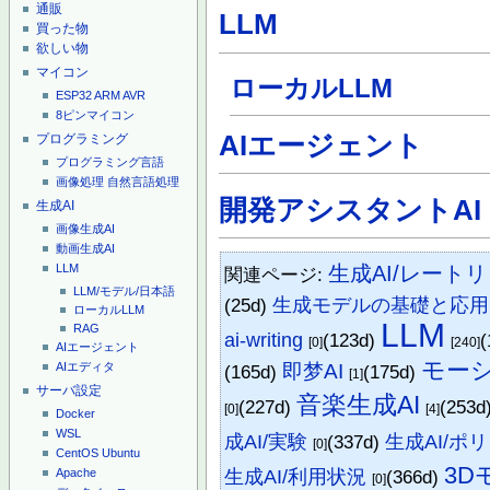
通販
LLM
買った物
欲しい物
マイコン
ローカルLLM
ESP32
ARM
AVR
8ピンマイコン
AIエージェント
プログラミング
プログラミング言語
画像処理
自然言語処理
開発アシスタントAI
生成AI
画像生成AI
動画生成AI
生成AI/レート
LLM
関連ページ:
LLM/モデル/日本語
(25d)
生成モデルの基礎と応用
ローカルLLM
LLM
RAG
ai-writing
(123d)
(
[0]
[240]
AIエージェント
モーシ
即梦AI
AIエディタ
(165d)
(175d)
[1]
サーバ設定
音楽生成AI
(227d)
(253d
[0]
[4]
Docker
WSL
成AI/実験
(337d)
生成AI/ポ
[0]
CentOS
Ubuntu
3D
生成AI/利用状況
(366d)
Apache
[0]