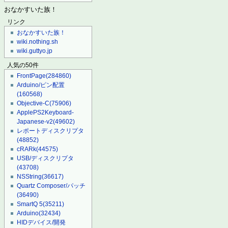
おなかすいた族！
リンク
おなかすいた族！
wiki.nothing.sh
wiki.guttyo.jp
人気の50件
FrontPage
(284860)
Arduino/ピン配置
(160568)
Objective-C
(75906)
ApplePS2Keyboard-
Japanese-v2
(49602)
レポートディスクリプタ
(48852)
cRARk
(44575)
USB/ディスクリプタ
(43708)
NSString
(36617)
Quartz Composer/パッチ
(36490)
SmartQ 5
(35211)
Arduino
(32434)
HIDデバイス/開発