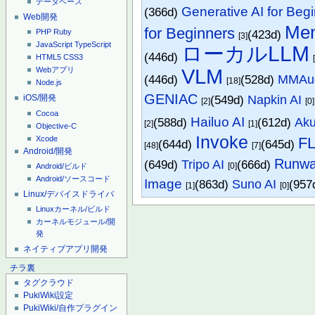
データベース
Generative AI for Beg
(366d)
Web開発
Me
for Beginners
(423d)
PHP
Ruby
[3]
JavaScript
TypeScript
ローカルLLM
(446d)
HTML5
CSS3
VLM
Webアプリ
(446d)
(528d)
MMAu
[18]
Node.js
GENIAC
(549d)
Napkin AI
iOS/開発
[2]
[0]
Cocoa
Hailuo AI
(588d)
(612d)
Ak
[2]
[1]
Objective-C
Invoke
Xcode
F
(644d)
(645d)
[48]
[7]
Android/開発
Runw
(649d)
Tripo AI
(666d)
[0]
Android/ビルド
Android/ソースコード
Image
(863d)
Suno AI
(957
[1]
[0]
Linux/デバイスドライバ
Linuxカーネル/ビルド
カーネルモジュール/開
発
ネイティブアプリ開発
チラ裏
タグクラウド
PukiWiki設定
PukiWiki/自作プラグイン