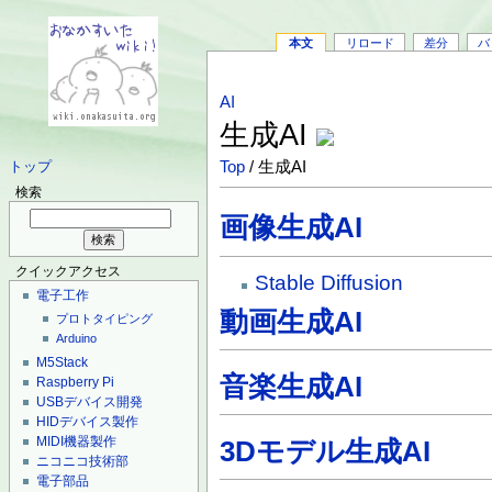
本文
リロード
差分
バ
AI
生成AI
Top
/ 生成AI
トップ
検索
画像生成AI
クイックアクセス
Stable Diffusion
電子工作
動画生成AI
プロトタイピング
Arduino
M5Stack
音楽生成AI
Raspberry Pi
USBデバイス開発
HIDデバイス製作
MIDI機器製作
3Dモデル生成AI
ニコニコ技術部
電子部品