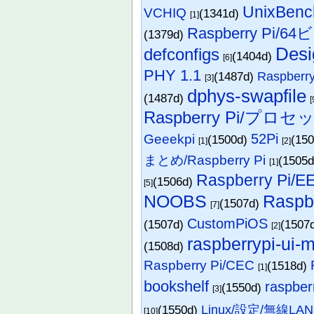
UnixBenc
VCHIQ
(1341d)
[1]
Raspberry Pi/6
(1379d)
Desi
defconfigs
(1404d)
[6]
PHY 1.1
(1487d)
Raspberry
[3]
dphys-swapfile
(1487d)
[
Raspberry Pi/プロセ
52Pi
Geeekpi
(1500d)
(15
[1]
[2]
まとめ/Raspberry Pi
(1505
[1]
Raspberry Pi/
(1506d)
[5]
NOOBS
Raspb
(1507d)
[7]
CustomPiOS
(1507d)
(1507
[2]
raspberrypi-ui-
(1508d)
Raspberry Pi/CEC
(1518d)
[1]
bookshelf
raspberr
(1550d)
[3]
(1550d)
Linux/設定/無線LAN
[10]