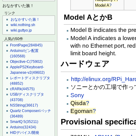
Model A
?
おなかすいた族！
リンク
Model AとかB
おなかすいた族！
wiki.nothing.sh
Model B indicates the pre
wiki.guttyo.jp
Model A indicates a lower
人気の50件
with no Ethernet port, r
FrontPage
(284845)
Arduino/ピン配置
limit board height.
(160568)
Objective-C
(75902)
ハードウェア
ApplePS2Keyboard-
Japanese-v2
(49602)
http://elinux.org/RPi_Ha
レポートディスクリプタ
(48852)
ソニーとかの工場で作っ
cRARk
(44575)
Sony
USB/ディスクリプタ
(43708)
Qisda
?
NSString
(36617)
Egoman
?
Quartz Composer/パッチ
(36489)
Provisional specific
SmartQ 5
(35211)
Arduino
(32434)
HIDデバイス/開発