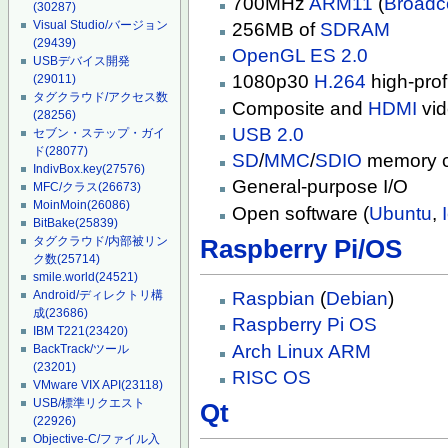
700MHz
ARM11
(
Broad
(30287)
Visual Studio/バージョン
256MB of
SDRAM
(29439)
OpenGL ES 2.0
USBデバイス開発
1080p30
H.264
high-prof
(29011)
タグクラウド/アクセス数
Composite and
HDMI
vid
(28256)
USB 2.0
セブン・ステップ・ガイ
ド
(28077)
SD
/
MMC
/
SDIO
memory c
IndivBox.key
(27576)
General-purpose I/O
MFC/クラス
(26673)
MoinMoin
(26086)
Open software (
Ubuntu
,
BitBake
(25839)
タグクラウド/内部被リン
Raspberry Pi/OS
ク数
(25714)
smile.world
(24521)
Raspbian
(
Debian
)
Android/ディレクトリ構
成
(23686)
Raspberry Pi OS
IBM T221
(23420)
Arch Linux ARM
BackTrack/ツール
(23201)
RISC OS
VMware VIX API
(23118)
USB/標準リクエスト
Qt
(22926)
Objective-C/ファイル入