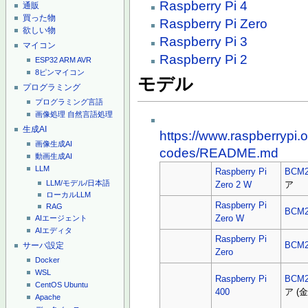
Raspberry Pi 4
通販
買った物
Raspberry Pi Zero
欲しい物
Raspberry Pi 3
マイコン
Raspberry Pi 2
ESP32
ARM
AVR
8ピンマイコン
モデル
プログラミング
プログラミング言語
画像処理
自然言語処理
生成AI
https://www.raspberrypi.
画像生成AI
codes/README.md
動画生成AI
LLM
Raspberry Pi
BCM2
LLM/モデル/日本語
Zero 2 W
ア
ローカルLLM
Raspberry Pi
RAG
BCM2
Zero W
AIエージェント
AIエディタ
Raspberry Pi
BCM2
サーバ設定
Zero
Docker
WSL
Raspberry Pi
BCM2
CentOS
Ubuntu
400
ア (
Apache