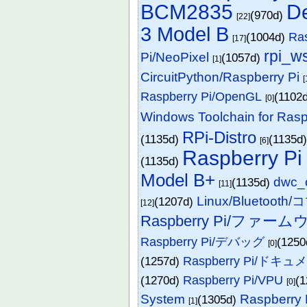
BCM2835
D
(970d)
[22]
3 Model B
(1004d)
Ra
[17]
rpi_w
Pi/NeoPixel
(1057d)
[1]
CircuitPython/Raspberry Pi
[
Raspberry Pi/OpenGL
(1102
[0]
Windows Toolchain for Rasp
RPi-Distro
(1135d)
(1135d
[6]
Raspberry Pi
(1135d)
Model B+
dwc_
(1135d)
[11]
Linux/Bluetoot
(1207d)
[12]
Raspberry Pi/ファー
Raspberry Pi/デバッグ
(125
[0]
(1257d)
Raspberry Pi/ドキ
(1270d)
Raspberry Pi/VPU
(
[0]
System
Raspber
(1305d)
[1]