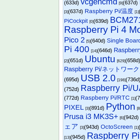
vcgencmd
(633d)
(637d)
[9]
Raspberry Pi/温度
(637d)
[3]
[1]
BCM27
PiCockpit
(639d)
[0]
Raspberry Pi 4 M
Pico 2
Single Boar
(640d)
[5]
Pi 400
Raspberry
(646d)
[14]
Ubuntu
(651d)
(658d
[2]
[629]
Raspberry Pi/ネットワーク
USB 2.0
(695d)
(736d
[198]
Raspberry Pi/
(752d)
Raspberry Pi/RTC
(772d)
(
[1]
Python
PIXEL
(891d)
[3]
[
Prusa i3 MK3S+
(942d
[6]
ェア
OctoScreen
(943d)
[3]
[1]
Raspberry Pi
(945d)
[13]