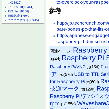
to-overclock-your-raspber
ン
(18912)
JXD S5110
(18441)
参考
IBOutlet
(18156)
画像処理
(17950)
ニコニコ技術部
(17445)
http://jp.techcrunch.com
bare-bones-pc-that-fits-
http://japanese.engadge
raspberry-pi-hdmi-sd-usb
Raspberry 
関連ページ:
Raspberry Pi 
(4d)
[1]
Raspberry Pi/VNC
(13d)
Fro
[0]
ァ
USB to TTL Seri
(57d)
[25]
Ra
for Raspberry Pi
(60d)
[2]
技適マーク
Rasp
(129d)
[5]
Raspberry Pi/デバイ
Waveshare/
rpcc
(155d)
[3]