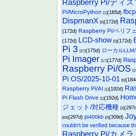
Raspberry Pi/ディ
fbcp
Pi/MicroPython
(165d)
[1]
Ras
DispmanX
(172d)
[9]
Raspberry Pi/ペリ
(172d)
LCD-show
(172d)
(172d)
[5]
Pi 3
(175d)
ローカルLLM/Ra
[37]
Pi Imager
Rasp
(177d)
[17]
Raspberry Pi/OS
[1
Pi OS/2025-10-01
(18
[6]
Ras
Raspberry Pi/AI
(192d)
[1]
Home
Pi Flash Drive
(192d)
[1]
ジェット/対応機種
(297
[3]
Jo
(297d)
pi400kb
(309d)
[68]
[0]
couldn't be verified because th
Raspberry Pi/カメラ