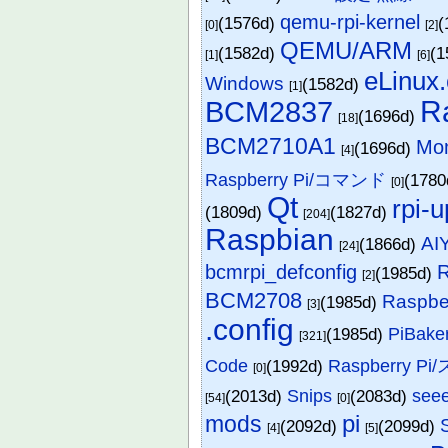
qemu-rpi-kernel
(1576d)
(
[0]
[2]
QEMU/ARM
(1582d)
(1
[1]
[6]
eLinux.
Windows
(1582d)
[1]
R
BCM2837
(1696d)
[18]
BCM2710A1
Mo
(1696d)
[4]
Raspberry Pi/コマンド
(178
[0]
Qt
rpi-
(1809d)
(1827d)
[204]
Raspbian
AIY
(1866d)
[24]
bcmrpi_defconfig
(1985d)
[2]
BCM2708
Raspb
(1985d)
[3]
.config
(1985d)
PiBake
[321]
Code
(1992d)
Raspberry 
[0]
(2013d)
Snips
(2083d)
seee
[54]
[0]
pi
mods
(2092d)
(2099d)
[4]
[5]