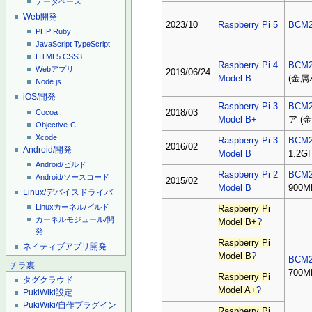
データベース
Web開発
2023/10
Raspberry Pi 5
BCM2
PHP
Ruby
JavaScript
TypeScript
HTML5
CSS3
Raspberry Pi 4
BCM2
Webアプリ
2019/06/24
Model B
(金属
Node.js
iOS/開発
Raspberry Pi 3
BCM2
Cocoa
2018/03
Model B+
ア (
Objective-C
Xcode
Raspberry Pi 3
BCM2
2016/02
Android/開発
Model B
1.2G
Android/ビルド
Raspberry Pi 2
BCM2
Android/ソースコード
2015/02
Model B
900
Linux/デバイスドライバ
Linuxカーネル/ビルド
Raspberry Pi
カーネルモジュール/開
Model B+
?
発
Raspberry Pi
ネイティブアプリ開発
Model B
?
BCM2
チラ裏
700
Raspberry Pi
タグクラウド
Model A+
?
PukiWiki設定
PukiWiki/自作プラグイン
Raspberry Pi