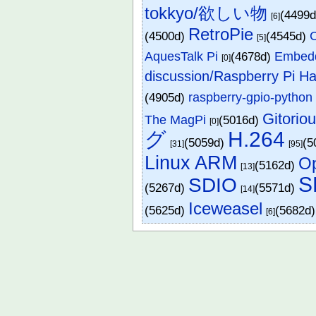
tokkyo/欲しい物
(4499
[6]
RetroPie
(4500d)
(4545d)
C
[5]
AquesTalk Pi
(4678d)
Embed
[0]
discussion/Raspberry Pi H
(4905d)
raspberry-gpio-python
Gitorio
The MagPi
(5016d)
[0]
グ
H.264
(5059d)
(5
[31]
[95]
Linux ARM
O
(5162d)
[13]
S
SDIO
(5267d)
(5571d)
[14]
Iceweasel
(5625d)
(5682d
[6]