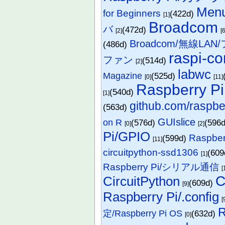
Men
for Beginners
(422d)
[1]
Broadcom
バ
(472d)
[2]
[
Broadcom/無線LA
(486d)
raspi-co
ファン
(514d)
[2]
labwc
Magazine
(525d)
[0]
[11]
Raspberry Pi
(540d)
[1]
github.com/raspber
(563d)
GUIslice
on R
(576d)
(596
[0]
[2]
Pi/GPIO
Raspber
(599d)
[11]
circuitpython-ssd1306
(60
[1]
Raspberry Pi/シリアル通信
[
C
CircuitPython
(609d)
[9]
Raspberry Pi/.config
[
R
定/Raspberry Pi OS
(632d)
[0]