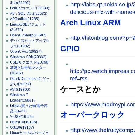
出力
(22592)
http://labs.qt.nokia.co.jp
FeliCa/コマンド
(22539)
delicious-mix-with-home-
A5：SQL Mk-2
(22532)
ARToolKit
(21785)
Arch Linux ARM
Linux/USBガジェット
(21679)
OpenCvSharp
(21607)
http://hitoriblog.com/?p
デバイスセットアップク
ラス
(21092)
GPIO
OpenCV/cv
(20837)
Windows SDK
(20832)
USB/リクエスト
(20790)
基礎文法最速マスター
http://pc.watch.impress
(20762)
ref=rss
Quartz Composerにどっ
ぷり!
(20367)
ケースとか
AVR
(19966)
Windows 7
Loader
(19881)
https://www.modmypi.co
tokkyo/買った物/電子部
品
(19439)
オーバークロック
V-USB
(19156)
OpenCV
(19136)
OSx86
(19107)
http://www.thefruitycompu
Linuxカーネル/バージョ