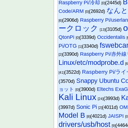
B
Raspberry Pi/冷却
(2445d)
[0]
なんと
Code/ARM
(2692d)
[0]
(2906d)
Raspberry Pi/userla
[6]
o
ークロック
(3105d)
[13]
QtonPi
(3339d)
Occidentalis
[0]
[
fswebc
Pi/OTG
(3340d)
[1]
(3390d)
Raspberry Pi/赤
[2]
Linux/etc/modprobe.d
[6
Raspberry Pi
(3522d)
[41]
Snappy Ubuntu Co
(3570d)
ョット
(3900d)
Eltechs ExaG
[0]
Kali Linux
Ka
(3993d)
[24]
Sonic Pi
(3997d)
(4011d)
OM
[2]
Model B
(4021d)
JAISPI
[8]
[0
drivers/usb/host
(446
[9]