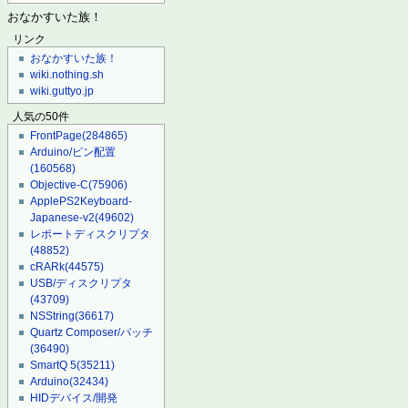
おなかすいた族！
リンク
おなかすいた族！
wiki.nothing.sh
wiki.guttyo.jp
人気の50件
FrontPage
(284865)
Arduino/ピン配置
(160568)
Objective-C
(75906)
ApplePS2Keyboard-
Japanese-v2
(49602)
レポートディスクリプタ
(48852)
cRARk
(44575)
USB/ディスクリプタ
(43709)
NSString
(36617)
Quartz Composer/パッチ
(36490)
SmartQ 5
(35211)
Arduino
(32434)
HIDデバイス/開発