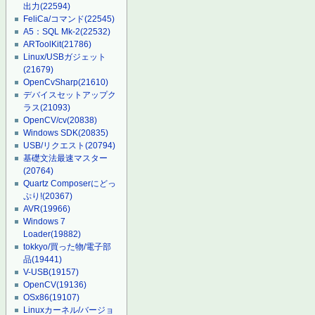
出力
(22594)
FeliCa/コマンド
(22545)
A5：SQL Mk-2
(22532)
ARToolKit
(21786)
Linux/USBガジェット
(21679)
OpenCvSharp
(21610)
デバイスセットアップク
ラス
(21093)
OpenCV/cv
(20838)
Windows SDK
(20835)
USB/リクエスト
(20794)
基礎文法最速マスター
(20764)
Quartz Composerにどっ
ぷり!
(20367)
AVR
(19966)
Windows 7
Loader
(19882)
tokkyo/買った物/電子部
品
(19441)
V-USB
(19157)
OpenCV
(19136)
OSx86
(19107)
Linuxカーネル/バージョ