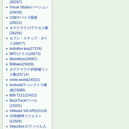
(30287)
Visual Studio/バージョン
(29439)
USBデバイス開発
(29012)
タグクラウド/アクセス数
(28256)
セブン・ステップ・ガイ
ド
(28077)
IndivBox.key
(27578)
MFC/クラス
(26673)
MoinMoin
(26087)
BitBake
(25839)
タグクラウド/内部被リン
ク数
(25714)
smile.world
(24522)
Android/ディレクトリ構
成
(23686)
IBM T221
(23422)
BackTrack/ツール
(23201)
VMware VIX API
(23119)
USB/標準リクエスト
(22926)
Objective-C/ファイル入