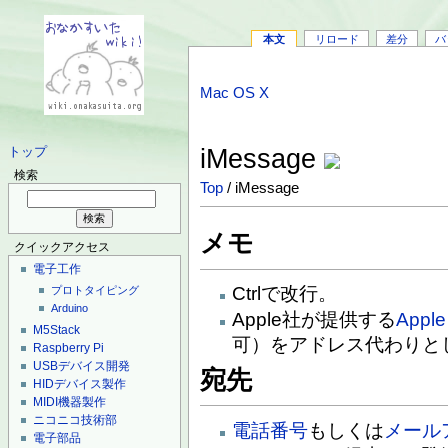
本文
リロード
差分
バ
Mac OS X
iMessage
トップ
検索
Top
/ iMessage
メモ
クイックアクセス
電子工作
Ctrlで改行。
プロトタイピング
Arduino
Apple社が提供する
Apple
M5Stack
可）をアドレス代わりと
Raspberry Pi
USBデバイス開発
宛先
HIDデバイス製作
MIDI機器製作
ニコニコ技術部
電話番号
もしくは
メール
電子部品