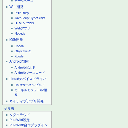
データベース
Web開発
PHP
Ruby
JavaScript
TypeScript
HTML5
CSS3
Webアプリ
Node.js
iOS/開発
Cocoa
Objective-C
Xcode
Android/開発
Android/ビルド
Android/ソースコード
Linux/デバイスドライバ
Linuxカーネル/ビルド
カーネルモジュール/開
発
ネイティブアプリ開発
チラ裏
タグクラウド
PukiWiki設定
PukiWiki/自作プラグイン