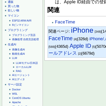
は、Apple ID経由での
通販
買った物
関連
欲しい物
マイコン
ESP32
ARM
AVR
FaceTime
8ピンマイコン
iPhone
プログラミング
関連ページ:
(1
[348]
プログラミング言語
FaceTime
(326d)
iPhon
[4]
画像処理
自然言語処理
Apple ID
生成AI
(4365d)
(5070
[588]
[5]
画像生成AI
ールアドレス
(6679d)
[2]
動画生成AI
LLM
LLM/モデル/日本語
ローカルLLM
RAG
AIエージェント
AIエディタ
サーバ設定
Docker
WSL
CentOS
Ubuntu
Apache