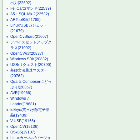
出力
(22592)
FeliCa/コマンド
(22539)
A5：SQL Mk-2
(22532)
ARToolKit
(21785)
Linux/USBガジェット
(21679)
OpenCvSharp
(21607)
デバイスセットアップク
ラス
(21092)
OpenCV/cv
(20837)
Windows SDK
(20832)
USB/リクエスト
(20790)
基礎文法最速マスター
(20762)
Quartz Composerにどっ
ぷり!
(20367)
AVR
(19966)
Windows 7
Loader
(19881)
tokkyo/買った物/電子部
品
(19439)
V-USB
(19156)
OpenCV
(19136)
OSx86
(19107)
Linuxカーネル/バージョ