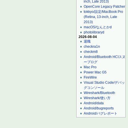
inch, Late 2013)
OpenCore Legacy Patcher
tokkyo/設定/MacBook Pro
(Retina, 13-inch, Late
2013)
macOS/なんとかd
photolibraryd
2026-08-04
退職
checkra1n
checkm8
Android/Bluetooth HCIスヌ
ープログ
Mac Pro
Power Mac G5
FireWire
Visual Studio Code/デバッ
グコンソール
Wireshark/Bluetooth
Wireshark/使い方
Android/data
Android/bugreports
Android/バグレポート