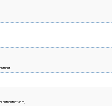
BDINPUT;
*LPHARDWAREINPUT;