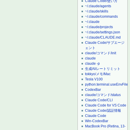
Claude Code/使い方
~/.claude/agents
~/.claude/skills
~/.claude/commands
~/.claude
~/.claude/projects
~/.claude/settings.json
~/.claude/CLAUDE.md
Claude Code/サブエージ
ェント
claude/コマンド/init
claude
claude -p
生成AI/レートリミット
tokkyo/メモ/Mac
Tesla V100
python.terminal.useEnvFile
CodexBar
claude/コマンド/status
Claude Code/CLI
Claude Code for VS Code
Claude Code/認証情報
Claude Code
Win-CodexBar
MacBook Pro (Retina, 13-