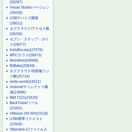
(30287)
Visual Studio/バージョン
(29439)
USBデバイス開発
(29011)
タグクラウド/アクセス数
(28256)
セブン・ステップ・ガイ
ド
(28077)
IndivBox.key
(27576)
MFC/クラス
(26673)
MoinMoin
(26086)
BitBake
(25839)
タグクラウド/内部被リン
ク数
(25714)
smile.world
(24521)
Android/ディレクトリ構
成
(23686)
IBM T221
(23420)
BackTrack/ツール
(23201)
VMware VIX API
(23118)
USB/標準リクエスト
(22926)
Objective-C/ファイル入