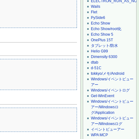
ELECTRON_RUN_AS_NO
Wails
Flet
PySide6
Echo Show
Echo Show/root化
Echo Show 5
OnePlus 15T
タブレット/防水
Helio G99
Dimensity 6300
dtab
d-51C
tokkyo/メモ/Android
Windows/イベントビュー
アー
Windows/イベントログ
Get-WinEvent
Windows/イベントビュー
アー/Windowsロ
グ/Application
Windows/イベントビュー
アー/Windowsログ
イベントビューアー
WPA MCP