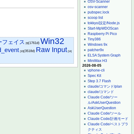
OSV-Scanner
osv-scanner
pubspec.lock
scoop list
tokkyo/設定/Node.js
Start-MpWDOScan
Raspberry Pi Pico
Win32
Tiny386
ターフェイス
(1761d)
[9]
Windows 9x
Raw Input
d_event
patcher9x
(3518d)
[10]
[14]
ELSA System Graph
MiniMax H3
2026-08-05
vphone-cli
Spec Kit
Step 3.7 Flash
claude/コマンド/plan
claude/コマンド
Claude Code/ツー
ル/AskUserQuestion
AskUserQuestion
Claude Code/ツール
Claude Code/計画モード
Claude Code/ベストプラ
クティス