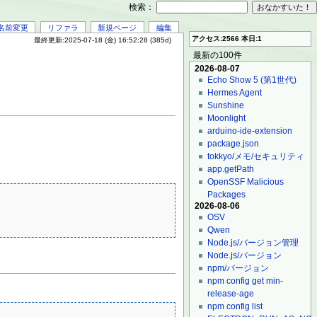
検索：
名前変更
リファラ
新規ページ
編集
アクセス:2566 本日:1
最終更新:2025-07-18 (金) 16:52:28 (385d)
最新の100件
2026-08-07
Echo Show 5 (第1世代)
Hermes Agent
Sunshine
Moonlight
arduino-ide-extension
package.json
tokkyo/メモ/セキュリティ
app.getPath
OpenSSF Malicious
Packages
2026-08-06
OSV
Qwen
Node.js/バージョン管理
Node.js/バージョン
npm/バージョン
npm config get min-
release-age
npm config list