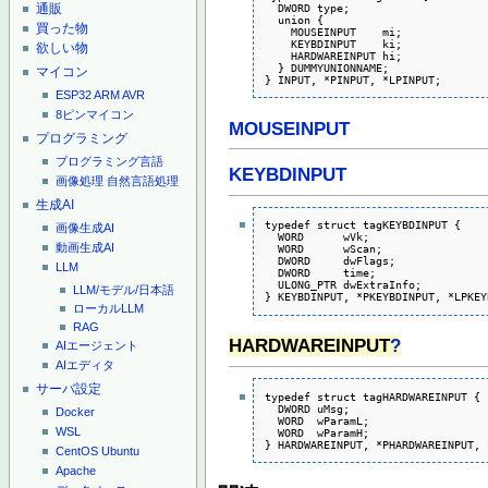
  DWORD type;

通販
  union {

買った物
    MOUSEINPUT    mi;

    KEYBDINPUT    ki;

欲しい物
    HARDWAREINPUT hi;

  } DUMMYUNIONNAME;

マイコン
} INPUT, *PINPUT, *LPINPUT;
ESP32
ARM
AVR
8ピンマイコン
MOUSEINPUT
プログラミング
プログラミング言語
KEYBDINPUT
画像処理
自然言語処理
生成AI
typedef struct tagKEYBDINPUT {

画像生成AI
  WORD      wVk;

動画生成AI
  WORD      wScan;

  DWORD     dwFlags;

LLM
  DWORD     time;

  ULONG_PTR dwExtraInfo;

LLM/モデル/日本語
} KEYBDINPUT, *PKEYBDINPUT, *LPKEY
ローカルLLM
RAG
HARDWAREINPUT
?
AIエージェント
AIエディタ
サーバ設定
typedef struct tagHARDWAREINPUT {

  DWORD uMsg;

Docker
  WORD  wParamL;

WSL
  WORD  wParamH;

} HARDWAREINPUT, *PHARDWAREINPUT, 
CentOS
Ubuntu
Apache