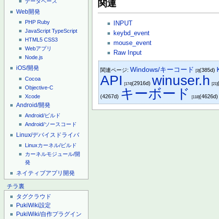
関連
データベース
Web開発
PHP
Ruby
INPUT
JavaScript
TypeScript
keybd_event
HTML5
CSS3
mouse_event
Webアプリ
Raw Input
Node.js
iOS/開発
Windows/キーコード
関連ページ:
(385d)
[3]
API
winuser.h
Cocoa
(2916d)
[174]
[21]
Objective-C
キーボード
Xcode
(4267d)
(4626d
[118]
Android/開発
Android/ビルド
Android/ソースコード
Linux/デバイスドライバ
Linuxカーネル/ビルド
カーネルモジュール/開
発
ネイティブアプリ開発
チラ裏
タグクラウド
PukiWiki設定
PukiWiki/自作プラグイン