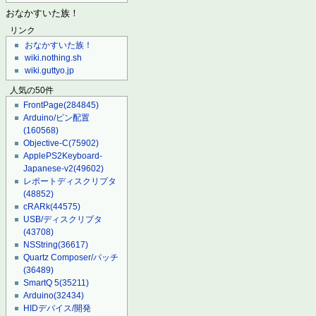
おなかすいた族！
リンク
おなかすいた族！
wiki.nothing.sh
wiki.guttyo.jp
人気の50件
FrontPage
(284845)
Arduino/ピン配置
(160568)
Objective-C
(75902)
ApplePS2Keyboard-
Japanese-v2
(49602)
レポートディスクリプタ
(48852)
cRARk
(44575)
USB/ディスクリプタ
(43708)
NSString
(36617)
Quartz Composer/パッチ
(36489)
SmartQ 5
(35211)
Arduino
(32434)
HIDデバイス/開発