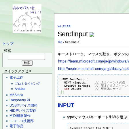
Win32 API
SendInput
Top
/ SendInput
トップ
検索
キーストローク、マウスの動き、ボタンの
https://learn.microsoft.com/ja-jp/windows/
http://msdn.microsoft.com/ja-jp/library/c
クイックアクセス
電子工作
UINT SendInput（

  UINT nInputs
,
// 入力イベントの数
プロトタイピング
  LPINPUT pInputs
,
// 挿入する入力イベン
int
 cbSize        
// 構造体のサイズ
Arduino
)
;
M5Stack
Raspberry Pi
INPUT
USBデバイス開発
HIDデバイス製作
MIDI機器製作
typeでマウス/キーボード/HWを選ぶ
ニコニコ技術部
電子部品
typedef struct tagINPUT {
