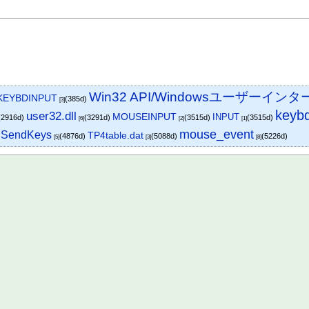
Win32 API/Windowsユーザーイン
KEYBDINPUT
(385d)
[3]
keyb
user32.dll
MOUSEINPUT
INPUT
(2916d)
(3291d)
(3515d)
(3515d)
[6]
[2]
[1]
mouse_event
SendKeys
TP4table.dat
)
(4876d)
(5088d)
(5226d)
[5]
[3]
[8]