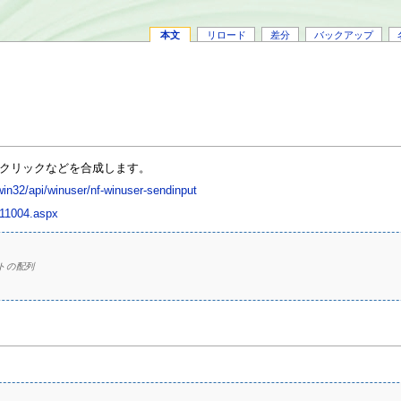
本文
リロード
差分
バックアップ
クリックなどを合成します。
win32/api/winuser/nf-winuser-sendinput
c411004.aspx
トの配列