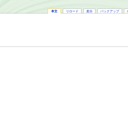
本文
リロード
差分
バックアップ