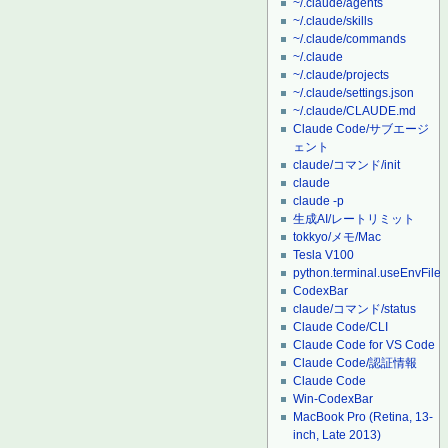
~/.claude/agents
~/.claude/skills
~/.claude/commands
~/.claude
~/.claude/projects
~/.claude/settings.json
~/.claude/CLAUDE.md
Claude Code/サブエージ
ェント
claude/コマンド/init
claude
claude -p
生成AI/レートリミット
tokkyo/メモ/Mac
Tesla V100
python.terminal.useEnvFile
CodexBar
claude/コマンド/status
Claude Code/CLI
Claude Code for VS Code
Claude Code/認証情報
Claude Code
Win-CodexBar
MacBook Pro (Retina, 13-
inch, Late 2013)