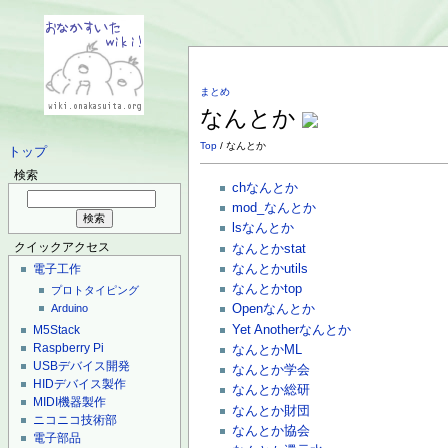
まとめ
なんとか
Top
/ なんとか
トップ
検索
chなんとか
mod_なんとか
lsなんとか
クイックアクセス
なんとかstat
なんとかutils
電子工作
なんとかtop
プロトタイピング
Arduino
Openなんとか
Yet Anotherなんとか
M5Stack
Raspberry Pi
なんとかML
USBデバイス開発
なんとか学会
HIDデバイス製作
なんとか総研
MIDI機器製作
なんとか財団
ニコニコ技術部
なんとか協会
電子部品