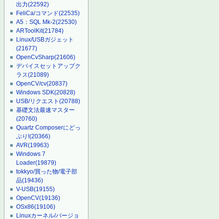
出力
(22592)
FeliCa/コマンド
(22535)
A5：SQL Mk-2
(22530)
ARToolKit
(21784)
Linux/USBガジェット
(21677)
OpenCvSharp
(21606)
デバイスセットアップク
ラス
(21089)
OpenCV/cv
(20837)
Windows SDK
(20828)
USB/リクエスト
(20788)
基礎文法最速マスター
(20760)
Quartz Composerにどっ
ぷり!
(20366)
AVR
(19963)
Windows 7
Loader
(19879)
tokkyo/買った物/電子部
品
(19436)
V-USB
(19155)
OpenCV
(19136)
OSx86
(19106)
Linuxカーネル/バージョ