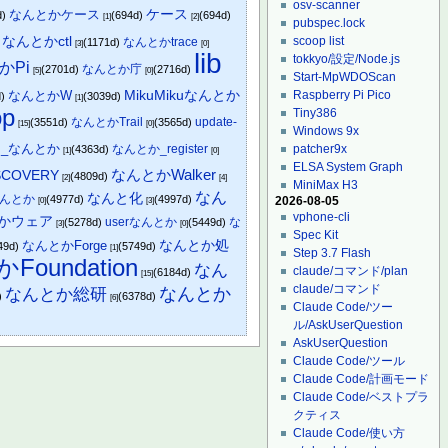
osv-scanner
なんとかケース
ケース
d)
(694d)
(694d)
[1]
[2]
pubspec.lock
なんとかctl
scoop list
なんとかtrace
)
(1171d)
[3]
[0]
lib
tokkyo/設定/Node.js
かPi
なんとか庁
(2701d)
(2716d)
[5]
[0]
Start-MpWDOScan
MikuMikuなんとか
なんとかW
Raspberry Pi Pico
d)
(3039d)
[1]
p
Tiny386
なんとかTrail
update-
(3551d)
(3565d)
[15]
[0]
Windows 9x
fs_なんとか
なんとか_register
patcher9x
(4363d)
[1]
[0]
ELSA System Graph
なんとかWalker
COVERY
(4809d)
[2]
[4]
MiniMax H3
なん
なんと化
なんとか
(4977d)
(4997d)
2026-08-05
[0]
[3]
vphone-cli
かウェア
userなんとか
な
(5278d)
(5449d)
[3]
[0]
Spec Kit
なんとかForge
なんとか処
49d)
(5749d)
[1]
Step 3.7 Flash
oundation
なん
claude/コマンド/plan
(6184d)
[15]
claude/コマンド
なんとか
なんとか総研
)
(6378d)
[6]
Claude Code/ツー
ル/AskUserQuestion
AskUserQuestion
Claude Code/ツール
Claude Code/計画モード
Claude Code/ベストプラ
クティス
Claude Code/使い方