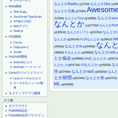
データベース
なんとかReality
なんとかOps
(275d)
(30
[1]
[1]
Web開発
Aweso
なんとか主義
(704d)
[1]
PHP
Ruby
JavaScript
TypeScript
なんとかen
なんとかTiny
(1249d)
(1688d)
[0]
なんとか
HTML5
CSS3
なんとかRefr
(2719d)
[21]
Webアプリ
Node.js
なんとかUn
なんとかシフト
(3052d)
(3135d)
[3]
[0]
iOS/開発
M
なんとか
H.26なんとか
(3614d)
(3961d)
[0]
[0]
Cocoa
なんと
なんとかfs
(4455d)
(4459d)
Objective-C
[2]
Xcode
なんとかutils
X-なんとか
(4850d)
(4858d)
[0]
[2
Android/開発
とか協会
mod_なんとか
(4998d)
(5013
[5]
[1]
Android/ビルド
な
chなんとか
んとか_s
(5473d)
(5583d)
[0]
[1]
Android/ソースコード
なんとかaaS
理
なんとか
(5749d)
(5820d)
Linux/デバイスドライバ
[2]
[4]
とか財団
なんとか賞
(6194d)
(6247d)
Linuxカーネル/ビルド
[6]
[2]
ML
カーネルモジュール/開
(6439d)
[8]
発
ネイティブアプリ開発
チラ裏
タグクラウド
PukiWiki設定
PukiWiki/自作プラグイン