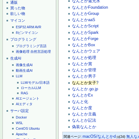
なんとか還元水
通販
なんとかFoundation
買った物
なんとかGroup
欲しい物
なんとかaaS
マイコン
なんとかScript
ESP32
ARM
AVR
なんとかSpark
8ピンマイコン
なんとかForge
プログラミング
なんとかBox
プログラミング言語
なんとかウェア
画像処理
自然言語処理
なんとか処理
生成AI
なんとか賞
画像生成AI
なんとか管理
動画生成AI
LLM
なんとか男子
なんとか女子
?
LLM/モデル/日本語
ローカルLLM
なんとか.go.jp
RAG
なんとかEx
AIエージェント
なんと化
AIエディタ
なんとか度
サーバ設定
なんとか主義
Docker
なんとか記法
WSL
偽装なんとか
CentOS
Ubuntu
Apache
macOS/なんとかd
無人な
関連ページ:
(2d)
[1]