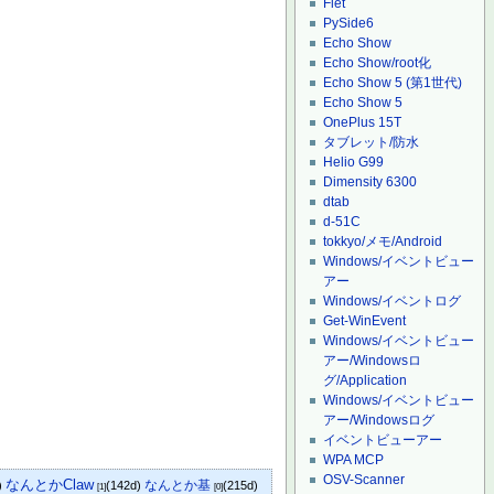
Flet
PySide6
Echo Show
Echo Show/root化
Echo Show 5 (第1世代)
Echo Show 5
OnePlus 15T
タブレット/防水
Helio G99
Dimensity 6300
dtab
d-51C
tokkyo/メモ/Android
Windows/イベントビュー
アー
Windows/イベントログ
Get-WinEvent
Windows/イベントビュー
アー/Windowsロ
グ/Application
Windows/イベントビュー
アー/Windowsログ
イベントビューアー
WPA MCP
OSV-Scanner
なんとかClaw
なんとか基
)
(142d)
(215d)
[1]
[0]