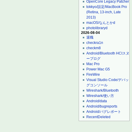
OpenCore Legacy Patcher
tokkyo/設定/MacBook Pro
(Retina, 13-inch, Late
2013)
macOS/なんとかd
photolibraryd
2026-08-04
退職
checkra1n
checkm8
Android/Bluetooth HCIスヌ
ープログ
Mac Pro
Power Mac G5
FireWire
Visual Studio Code/デバッ
グコンソール
Wireshark/Bluetooth
Wireshark/使い方
Android/data
Android/bugreports
Android/バグレポート
RecentDeleted